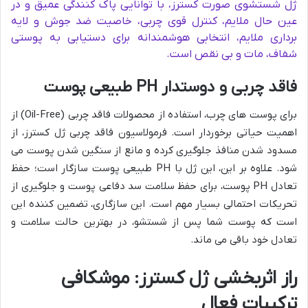
ژل شستشوی صورت کسترز، با توانایی پاک کنندگی عمیق و در
عین حال ملایم، کنترل قوی چربی، خاصیت ضد جوش و لایه
برداری ملایم، انتخابی هوشمندانه برای دستیابی به پوستی
شفاف، مات و بی نقص است.
فاقد چربی و دوستدار PH طبیعی پوست
برای پوست های چرب، استفاده از محصولات فاقد چربی (Oil-Free) از
اهمیت حیاتی برخوردار است. فرمولاسیون فاقد چربی ژل کسترز، از
مسدود شدن منافذ جلوگیری کرده و مانع از سنگین شدن پوست می
شود. علاوه بر این، این ژل با PH طبیعی پوست سازگار است؛ حفظ
تعادل PH پوست، برای حفظ سلامت سد دفاعی پوست و جلوگیری از
تحریکات احتمالی بسیار مهم است. این سازگاری، تضمین کننده این
است که پوست شما پس از شستشو، در بهترین حالت سلامت و
تعادل خود باقی می ماند.
راز اثربخشی ژل کسترز: موشکافی
ترکیبات فعال