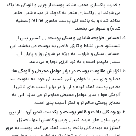
و قدرت پاکسازی عمقی، منافذ پوست از چربی و آلودگی ها پاک
می شوند. این پاکسازی منجر به کوچک تر دیده شدن ظاهر
منافذ شده و به بافت کلی پوست ظاهری refine (تصفیه
شده) و هموار می بخشد.
احساس طراوت، شادابی و سبکی پوست:
ژل کسترز پس از
شستشو، حس نشاط و تازگی خاصی به پوست می بخشد. این
احساس سبکی و طراوت، به ویژه در شروع روز و پایان آن،
بسیار دلپذیر است و به فرد انرژی دوباره می دهد.
افزایش مقاومت پوست در برابر عوامل محیطی و آلودگی ها:
عصاره چای سبز با خواص آنتی اکسیدانی خود، به تقویت سد
دفاعی پوست کمک کرده و آن را در برابر آسیب های ناشی از
آلودگی هوا و سایر عوامل محیطی مقاوم تر می سازد. این به
معنای پوستی سالم تر و کمتر آسیب پذیر است.
بهبود کلی بافت و ظاهر پوست، و یکدست شدن آن:
با از بین
بردن سلول های مرده، کنترل چربی و کاهش التهابات، ژل
کسترز به بهبود کلی بافت پوست کمک می کند. پوست به مرور
زمان یکدست تر، نرم تر و شفاف تر به نظر می رسد و طراوت