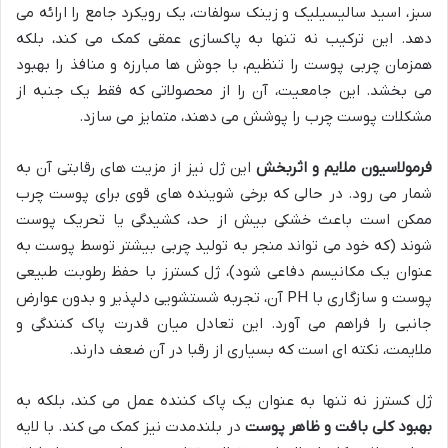
سبز، اسید سالیسیلیک و زینک سولفات، یک رویکرد جامع را ارائه می
دهد. این ترکیب نه تنها به پاکسازی عمقی کمک می کند، بلکه
همزمان چربی پوست را تنظیم، با جوش ها مبارزه و منافذ را بهبود
می بخشد. این جامعیت، آن را از محصولاتی که فقط یک جنبه از
مشکلات پوست چرب را پوشش می دهند، متمایز می سازد.
فرمولاسیون ملایم و اثربخش
این ژل نیز از مزیت های رقابتی آن به
شمار می رود. در حالی که برخی شوینده های قوی برای پوست چرب
ممکن است باعث خشکی بیش از حد، کشیدگی یا تحریک پوست
شوند (که خود می تواند منجر به تولید چربی بیشتر توسط پوست به
عنوان یک مکانیسم دفاعی شود)، ژل کسترز با حفظ رطوبت طبیعی
پوست و سازگاری با PH آن، تجربه شستشویی دلپذیر و بدون عوارض
جانبی را فراهم می آورد. این تعادل میان قدرت پاک کنندگی و
ملایمت، نکته ای است که بسیاری از رقبا در آن ضعف دارند.
ژل کسترز نه تنها به عنوان یک پاک کننده عمل می کند، بلکه به
بهبود کلی بافت و ظاهر پوست
در بلندمدت نیز کمک می کند. با لایه