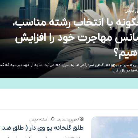
ونه با انتخاب رشته مناسب،
نس مهاجرت خود را افزایش
هیم؟
ین مسیر پرپیچ‌وخم، گاهی سردرگمی‌ها به سراغ آدم می‌آید. شاید از خود بپرسید که کد
‌ها در بازار کار…
تحریریه سایت
1 هفته پیش
طلق گلخانه یو وی دار ( طلق ضد uv پوشش گلخانه)