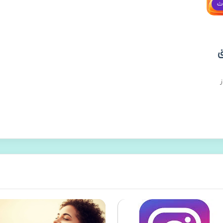
ث
ق
ز