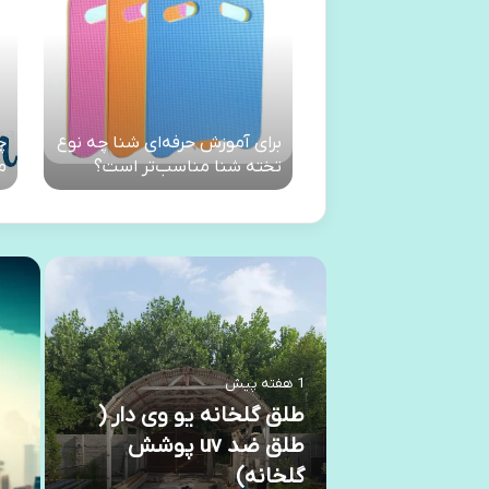
برای آموزش حرفه‌ای شنا چه نوع
چ
تخته شنا مناسب‌تر است؟
م
1 هفته پیش
طلق گلخانه یو وی دار (
طلق ضد uv پوشش
گلخانه)