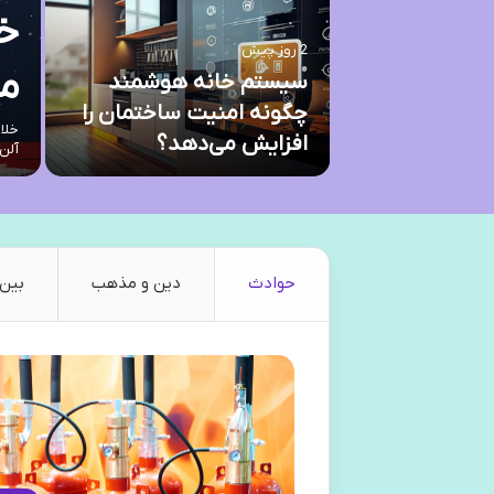
خل
2 روز پیش
مم
سیستم خانه هوشمند
 بزرگ از نوه |
چگونه امنیت ساختمان را
خلاص
ین و شرایط
افزایش می‌دهد؟
آلن
حوادث
دین و مذهب
بین 