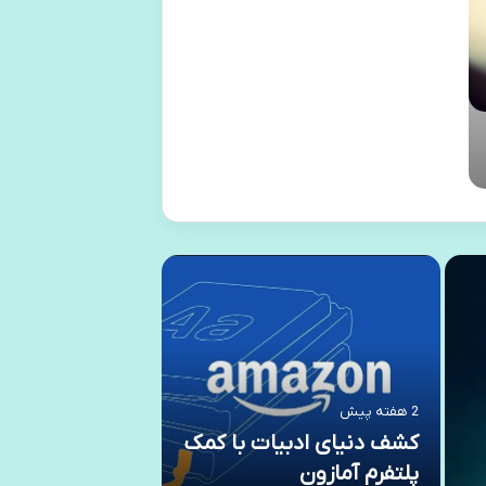
2 هفته پیش
2 هفته پیش
کشف دنیای ادبیات با کمک
چسب هات ملت
پلتفرم آمازون
از کجا بخریم