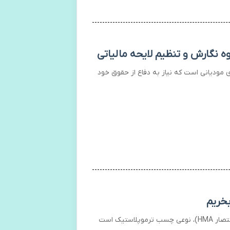
 نگارش و تنظیم لایحه مالیاتی
ای مودیانی است که نیاز به دفاع از حقوق خود
خریم
چسب هات ملت (Hot Melt Adhesive یا به اختصار HMA)، نوعی چسب ترموپلاستیک است