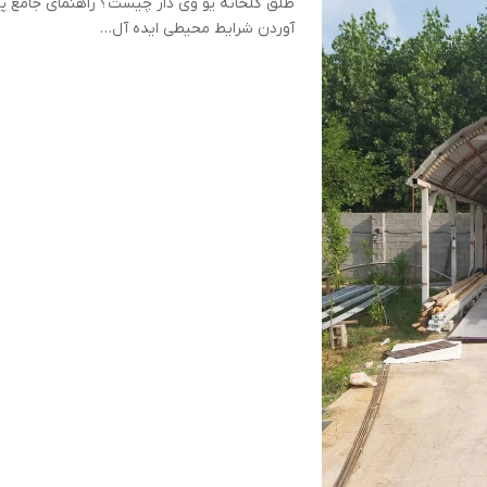
طلق گلخانه یو وی دار چیست؟ راهنمای جامع پر
آوردن شرایط محیطی ایده آل…