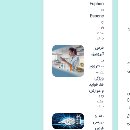
Euphori
a
Essenc
e
لکرد
3
هفته
پیش
قرص
آیروبیزی
ن
افت
سنترووی
مایز،
ت –
ویژگی
ها، فواید
و عوارض
ن
4
ذیه شده اند، حاوی مقادیر بیشتری از CLA
هفته
پیش
یار
ع
نقد و
بررسی
ی
قرص