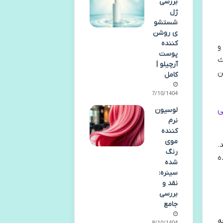
بررسی
ژل
شستشو
ی روشن
کننده
 و
پوست
 تواند باعث
آرچیلو |
ن
کامل
07/10/1404
ی
لوسیون
نرم
کننده
موی
.
رنگ
دی که از CLA استفاده
شده
سینره:
نقد و
بررسی
جامع
ه