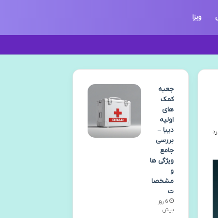
ویزا
جعبه
کمک
های
اولیه
دیبا –
بررسی
جامع
ویژگی ها
و
مشخصا
ت
6 روز
پیش