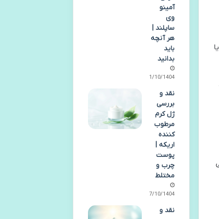
آمینو
وی
ساپلند |
هر آنچه
ا
باید
بدانید
01/10/1404
نقد و
بررسی
ژل کرم
مرطوب
کننده
اریکه |
پوست
ی
چرب و
مختلط
07/10/1404
نقد و