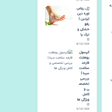
08/10/1404
ه
ژل روغن
اوره دین
ایزدین |
رفع
خشکی و
ترک پا
08/10/1404
کپسول
یوهلث
فارمد
سلامت
سینا |
بررسی
ی
تخصص
ی و
کامل
ویژگی ها
09/10/1404