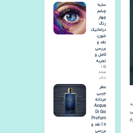
سایه
چشم
چهار
رنگ
دراماتیک
شون:
نقد و
بررسی
کامل و
تجربه
1
هفته
پیش
عطر
جیبی
مردانه
د
Acqua
ی
Di Gio
Profum
ا دوز ۱۰۰۰ میلی گرم
o | نقد و
بررسی