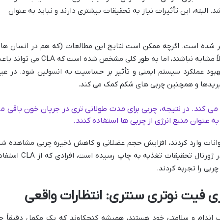
د. البته، این تأثیرات نیاز به تحقیقات بیشتری دارند و نباید به عنوان
قیقات بسیاری در مورد CLA منتشر شده است. اگرچه ممکن است نتایج این مطالعات (که هم در انسان ها
هم در حیوانات انجام شده اند) همیشه کاملاً مشابه نباشند، اما به طور کلی مشخص شده است که CLA می
ود عملکرد سیستم ایمنی و تأثیر بر حساسیت به انسولین شود. در عی
ریدها و همچنین چربی های شکم کمک می کند.
ل می کند. در نتیجه، چربی برای مدت طولانی تری در جریان خون باقی م
ه عنوان منبع انرژی از چربی ها استفاده کنند.
در رژیم غذایی حیوانات وارد کردند، افزایش حجم عضلانی و کاهش ذخیره چربی مشاهده شد
بر اساس یک تحقیق انسانی که نتیجه آن در ژورنال تحقیقات تغذیه به چاپ رسیده است، افرا
بی را تجربه کردند.
 فیت نوتری سنتری: انتظارات واقعی
ب اندام و سلامتی خود هستند، همیشه کنجکاوند که یک مکمل دقیقاً چ