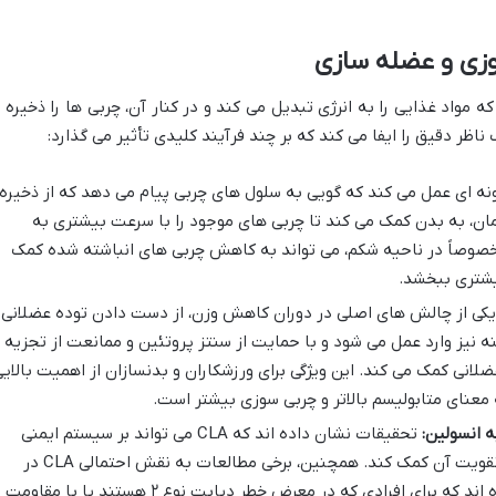
مواد غذایی را به انرژی تبدیل می کند و در کنار آن، چربی ها را ذخیره ی
 گونه ای عمل می کند که گویی به سلول های چربی پیام می دهد که از ذخیره
ان، به بدن کمک می کند تا چربی های موجود را با سرعت بیشتری به
خصوصاً در ناحیه شکم، می تواند به کاهش چربی های انباشته شده کمک
یشتری ببخشد.
کی از چالش های اصلی در دوران کاهش وزن، از دست دادن توده عضلانی
ا است. CLA در این زمینه نیز وارد عمل می شود و با حمایت از سنتز پروتئین و ممانعت از تجزیه
نی کمک می کند. این ویژگی برای ورزشکاران و بدنسازان از اهمیت بالای
 معنای متابولیسم بالاتر و چربی سوزی بیشتر است.
 انسولین:
تحقیقات نشان داده اند که CLA می تواند بر سیستم ایمنی
بدن تأثیرات مثبتی داشته باشد و به تقویت آن کمک کند. همچنین، برخی مطالعات به نقش احتمالی CLA در
بهبود حساسیت به انسولین اشاره کرده اند که برای افرادی که در معرض خطر دیابت نوع ۲ هستند یا با مقاومت