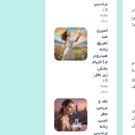
برندینی
ر
2
هفته
ض
پیش
ا
اسپری
ضد
تعریق
زنانه
هیدرودر
م | التیام
م
بخش
حت لیسانس نوتری سنتری کانادا در ایران بسته بندی می شود، در بسته های ۶۰
زیر بغل
ی
3
ک
هفته
پیش
نقد و
بررسی
ن
عطر
ل
جیبی
ل
زنانه
برندینی