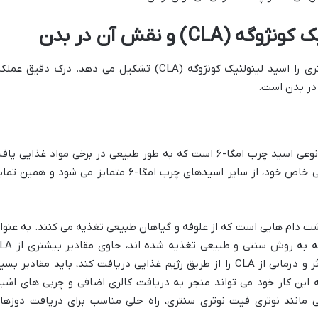
C) و نقش آن در بدن
هسته اصلی کپسول نوتری فیت نوتری سنتری را اسید لینولئیک کونژوگه (CLA) تشکیل می دهد. درک دقیق عم
اسید لینولئیک کونژوگه یا به اختصار CLA، نوعی اسید چرب امگا-۶ است که به طور طبیعی در برخی مواد غذایی ی
می شود. این اسید چرب، با ساختار شیمیایی خاص خود، از سایر اسیدهای چرب امگا-۶ متمایز می شود و همین ت
امل لبنیات و گوشت دام هایی است که از علوفه و گیاهان طبیعی تغذیه می کنند. به عنوا
مثال، شیر، پنیر و گوشت گاو و گوسفندی که به روش سنتی و طبیعی تغ
هستند. اما برای اینکه فرد بتواند میزان مؤثر و درمانی از CLA را از طریق رژیم غذایی دریافت کند، باید مقادیر بس
ه این کار خود می تواند منجر به دریافت کالری اضافی و چربی های اشبا
 مانند نوتری فیت نوتری سنتری، راه حلی مناسب برای دریافت دوزها