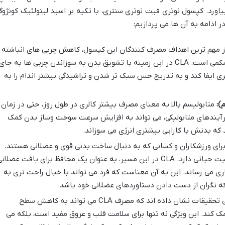
یاورد. کپسول نوتری فیت نوتری سنتری، با تکیه بر اسید لینولئیک کونژوگ
ز مهم ترین اهداف مصرف کنندگان این کپسول، کاهش چربی های انباشته
شده، به خصوص چربی های سرسخت شکمی است. CLA در این زمینه با تشویق بدن به سوزاندن چربی ها به جای
ی ایفا کند و به تدریج حس سبک تر شدن و تراشیدگی بیشتر اندام را به
):
متابولیسم بالا به معنای مصرف بیشتر کالری در طول روز، حتی در زمان
فرآیندهای متابولیکی، می تواند به افزایش سرعت سوخت وساز بدن کمک
 که بدنش با کارایی بیشتری انرژی می سوزاند.
رای ورزشکاران و کسانی که به دنبال ساخت بدنی قوی و عضلانی هستند،
حفظ عضلات در حین کاهش چربی اهمیت حیاتی دارد. CLA در این مسیر، به عنوان یک محافظ برای بافت عضلان
ری می رساند. این به آن معناست که فرد می تواند با خیال راحت تری به
نگران از دست دادن دستاوردهای عضلانی خود باشد.
برخی تحقیقات نشان داده اند که مصرف CLA می تواند به کاهش سطح
 کند. این ویژگی نه تنها برای سلامت قلب و عروق مفید است، بلکه می