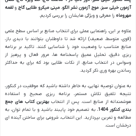
آزمون خیلی سبز
،
موج آزمون نشر الگو
،
مینی میکرو طلایی گاج
و
لقمه
مهروماه
را معرفی و ویژگی هایشان را بررسی کردیم.
علاوه بر این، راهنمایی عملی برای انتخاب منابع بر اساس سطح علمی
(قوی، متوسط، ضعیف) ارائه شد تا داوطلبان بتوانند با دیدی باز،
منابع متناسب با وضعیت خود را شناسایی کنند. تاکید بر برنامه
ریزی دقیق، تحلیل عمیق پاسخنامه ها، مرور فعال و پرهیز از
وسواس در انتخاب منابع، از نکات طلایی بود که برای به حداکثر
رساندن بهره وری ذکر گردید.
به عنوان توصیه نهایی، به خاطر داشته باشید که موفقیت در کنکور،
نتیجه تلفیق تلاش مستمر، برنامه ریزی صحیح و استفاده
هوشمندانه از منابع است. پس از انتخاب
بهترین کتاب های جمع
بندی کنکور 1404
، به تصمیم خود پایبند باشید و با تمام توان، به
مطالعه و تمرین بپردازید. این انتخاب، شروعی برای ساختن آینده ای
درخشان است.