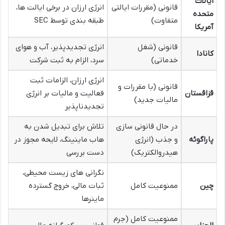
ایالات
قانونی (مقررات ایالتی
انرژی ارزان در برخی ایالت ها،
متحده
متفاوت)
طبقه بندی توسط SEC
آمریکا
قانونی (شغل
انرژی تجدیدپذیر، آب و هوای
کانادا
خدماتی)
سرد، الزام به ثبت شرکت
انرژی ارزان، الزامات ثبت
قانونی (با مقررات و
قزاقستان
فعالیت و مالیات بر انرژی
مالیات جدید)
تجدیدناپذیر
در حال قانونی سازی
تلاش برای تبدیل شدن به
پاراگوئه
و جذب (انرژی
هاب ماینینگ، لایحه مجوز در
هیدروالکتریک)
دست بررسی
نگرانی های زیست محیطی،
چین
ممنوعیت کامل
ثبات مالی، خروج گسترده
ماینرها
ممنوعیت کامل (جرم