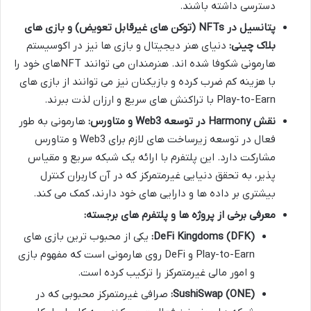
دسترسی داشته باشند.
پتانسیل در NFTs (توکن های غیرقابل تعویض) و بازی های
بلاک چینی:
دنیای هنر دیجیتال و بازی ها نیز در اکوسیستم
هارمونی شکوفا شده اند. هنرمندان می توانند NFTهای خود را
با هزینه کم ضرب کرده و بازیکنان نیز می توانند از بازی های
Play-to-Earn با تراکنش های سریع و ارزان لذت ببرند.
نقش Harmony در توسعه Web3 و متاورس:
هارمونی به طور
فعال در توسعه زیرساخت های لازم برای Web3 و متاورس
مشارکت دارد. این پلتفرم با ارائه یک شبکه سریع و مقیاس
پذیر، به تحقق دنیایی غیرمتمرکز که در آن کاربران کنترل
بیشتری بر داده ها و دارایی های خود دارند، کمک می کند.
معرفی برخی از پروژه ها و پلتفرم های برجسته:
DeFi Kingdoms (DFK):
یکی از محبوب ترین بازی های
Play-to-Earn و DeFi روی هارمونی است که مفهوم بازی
و امور مالی غیرمتمرکز را ترکیب کرده است.
SushiSwap (ONE):
صرافی غیرمتمرکز محبوبی که در