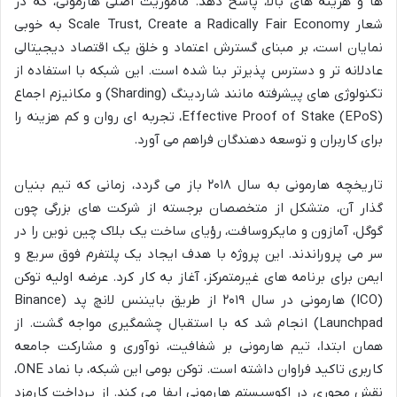
ها و هزینه های بالا، پاسخ دهد. ماموریت اصلی هارمونی، که در
شعار Scale Trust, Create a Radically Fair Economy به خوبی
نمایان است، بر مبنای گسترش اعتماد و خلق یک اقتصاد دیجیتالی
عادلانه تر و دسترس پذیرتر بنا شده است. این شبکه با استفاده از
تکنولوژی های پیشرفته مانند شاردینگ (Sharding) و مکانیزم اجماع
Effective Proof of Stake (EPoS)، تجربه ای روان و کم هزینه را
برای کاربران و توسعه دهندگان فراهم می آورد.
تاریخچه هارمونی به سال ۲۰۱۸ باز می گردد، زمانی که تیم بنیان
گذار آن، متشکل از متخصصان برجسته از شرکت های بزرگی چون
گوگل، آمازون و مایکروسافت، رؤیای ساخت یک بلاک چین نوین را در
سر می پروراندند. این پروژه با هدف ایجاد یک پلتفرم فوق سریع و
ایمن برای برنامه های غیرمتمرکز، آغاز به کار کرد. عرضه اولیه توکن
(ICO) هارمونی در سال ۲۰۱۹ از طریق بایننس لانچ پد (Binance
Launchpad) انجام شد که با استقبال چشمگیری مواجه گشت. از
همان ابتدا، تیم هارمونی بر شفافیت، نوآوری و مشارکت جامعه
کاربری تاکید فراوان داشته است. توکن بومی این شبکه، با نماد ONE،
نقش محوری در اکوسیستم هارمونی ایفا می کند. از پرداخت کارمزد