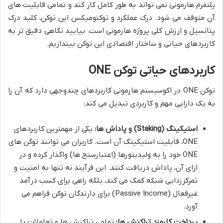
پلتفرم هارمونی نمی تواند به طور کامل کار کند و تمامی قابلیت های
آن متوقف می شود. درک عملکرد و توکنومیکس این توکن، کلید درک
پتانسیل و ارزش کلی پروژه هارمونی است. بیایید نگاهی دقیق تر به
کاربردهای حیاتی و ساختار اقتصادی این توکن بیندازیم.
کاربردهای حیاتی توکن ONE
توکن ONE در اکوسیستم هارمونی کاربردهای چندوجهی دارد که آن را
به یک دارایی مهم و کاربردی تبدیل می کند:
استیکینگ (Staking) و پاداش ها:
یکی از مهمترین کاربردهای
ONE، قابلیت استیکینگ آن است. کاربران می توانند توکن های
ONE خود را به ولیدیتورها (اعتبارسنج ها) واگذار کرده و در
ازای آن، پاداش دریافت کنند. این فرآیند نه تنها به امنیت و
تمرکززدایی شبکه کمک می کند، بلکه راهی برای کسب درآمد
غیرفعال (Passive Income) برای دارندگان توکن فراهم می
آورد.
پرداخت کارمزد تراکنش ها:
تمامی تراکنش ها و تعاملات با