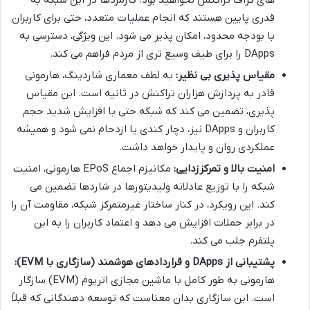
قدری پایین هستند که انجام عملیات متعدد، حتی برای کاربران
با بودجه محدود، امکان پذیر می شود. این ویژگی، دسترسی به
DApps را برای طیف وسیع تری از مردم فراهم می کند.
مقیاس پذیری بی نظیر:
به لطف معماری شاردینگ، هارمونی
قادر به پردازش هزاران تراکنش در ثانیه است. این مقیاس
پذیری، تضمین می کند که شبکه حتی با افزایش شدید حجم
کاربران و DApps نیز، دچار کندی یا ازدحام نمی شود و همیشه
عملکردی روان و پایدار خواهد داشت.
امنیت بالا و تمرکززدایی:
مکانیزم اجماع EPoS هارمونی، امنیت
شبکه را با توزیع عادلانه ولیدیتورها در شاردها تضمین می
کند. این رویکرد، در کنار ساختار غیرمتمرکز شبکه، مقاومت آن را
در برابر حملات افزایش می دهد و اعتماد کاربران را به این
پلتفرم جلب می کند.
پشتیبانی از DApps و قراردادهای هوشمند (سازگاری با EVM):
هارمونی به طور کامل با ماشین مجازی اتریوم (EVM) سازگار
است. این سازگاری بدان معناست که توسعه دهندگانی که قبلاً