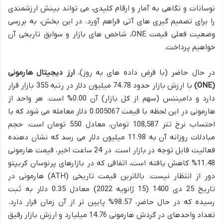
نوسانات و نگاهی به آمار و ارقام کلیدی، می تواند بینش ارزشمندی
را برای تصمیم گیری های آتی فراهم آورد. در این بخش، به بررسی
وضعیت فعلی قیمت ONE، شاخص های بازار و سوابق تاریخی آن
خواهیم پرداخت.
در حال حاضر (با فرض داده های به روز)،
ارز دیجیتال هارمونی
(ONE)
با ارزش بازار حدود 74.78 میلیون دلار در رتبه 355 بازار قرار
دارد و دامیننس (سهم از کل بازار) آن 0.00% است. هر واحد از
هارمونی در این لحظه با قیمت 0.005067 دلار معامله می شود که با
احتساب نرخ تتر 108,587 تومان، معادل 550 تومان است. حجم
مبادلات روزانه آن به 11.98 میلیون دلار می رسد که نشان دهنده
فعالیت قابل توجه در بازار است. در 24 ساعت اخیر، قیمت هارمونی
11.48% کاهش یافته است، اتفاقی که در بازارهای پرنوسان کریپتو
دور از انتظار نیست. بالاترین قیمت تاریخی (ATH) هارمونی در
تاریخ 25 دی 1400 (15 ژانویه 2022) معادل 0.35 دلار به ثبت
رسیده که در حال حاضر، 98.57% پایین تر از آن زمان قرار دارد.
تعداد واحدهای در گردش هارمونی 14.76 میلیارد و ارزش بازار رقیق