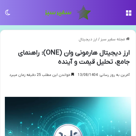
منو
تغی
مجله سفیر سبز
/
ارز دیجیتال
ارز دیجیتال هارمونی وان (ONE): راهنمای
جامع، تحلیل قیمت و آینده
آخرین به روز رسانی: 13/08/1404
خواندن این مطلب 25 دقیقه زمان میبرد