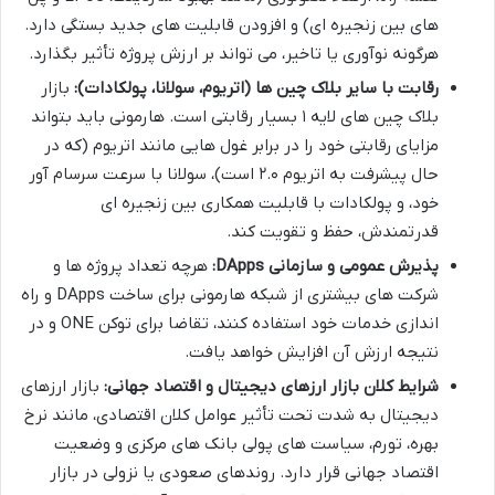
های بین زنجیره ای) و افزودن قابلیت های جدید بستگی دارد.
هرگونه نوآوری یا تاخیر، می تواند بر ارزش پروژه تأثیر بگذارد.
رقابت با سایر بلاک چین ها (اتریوم، سولانا، پولکادات):
بازار
بلاک چین های لایه ۱ بسیار رقابتی است. هارمونی باید بتواند
مزایای رقابتی خود را در برابر غول هایی مانند اتریوم (که در
حال پیشرفت به اتریوم ۲.۰ است)، سولانا با سرعت سرسام آور
خود، و پولکادات با قابلیت همکاری بین زنجیره ای
قدرتمندش، حفظ و تقویت کند.
پذیرش عمومی و سازمانی DApps:
هرچه تعداد پروژه ها و
شرکت های بیشتری از شبکه هارمونی برای ساخت DApps و راه
اندازی خدمات خود استفاده کنند، تقاضا برای توکن ONE و در
نتیجه ارزش آن افزایش خواهد یافت.
شرایط کلان بازار ارزهای دیجیتال و اقتصاد جهانی:
بازار ارزهای
دیجیتال به شدت تحت تأثیر عوامل کلان اقتصادی، مانند نرخ
بهره، تورم، سیاست های پولی بانک های مرکزی و وضعیت
اقتصاد جهانی قرار دارد. روندهای صعودی یا نزولی در بازار