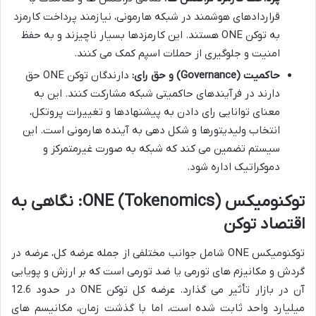
قراردادهای هوشمند در شبکه هارمونی، نیازمند پرداخت کارمزد
به توکن ONE هستند. این کارمزدها بسیار ناچیزند و به حفظ
امنیت و جلوگیری از حملات اسپم کمک می کنند.
حاکمیت (Governance) و حق رای:
دارندگان توکن ONE حق
دارند در فرآیندهای حاکمیتی شبکه مشارکت کنند. این به
معنای توانایی رای دادن به پیشنهادها و تغییرات پروتکل،
انتخاب ولیدیتورها و شکل دهی به آینده هارمونی است. این
سیستم تضمین می کند که شبکه به صورت غیرمتمرکز و
دموکراتیک اداره شود.
توکنومیکس (Tokenomics) ONE: نگاهی به
اقتصاد توکن
توکنومیکس ONE شامل جوانب مختلفی از جمله عرضه کل، عرضه در
گردش و مکانیزم های تورمی یا ضد تورمی است که بر ارزش و پویایی
آن در بازار تأثیر می گذارد. عرضه کل توکن ONE در حدود 12.6
میلیارد واحد ثابت شده است، اما با گذشت زمان، مکانیسم های