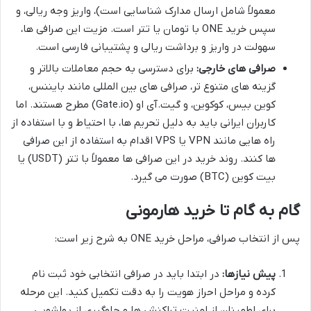
معمولاً شامل ارسال مدارک شناسایی است)، واریز وجه ریالی، و
سپس خرید ONE با تومان یا تتر است. مزیت این صرافی ها،
سهولت در واریز و برداشت ریالی و پشتیبانی فارسی است.
صرافی های خارجی:
برای دسترسی به حجم معاملات بالاتر و
گزینه های متنوع تر، صرافی های بین المللی مانند بایننس،
کوین بیس، کوکوین، و گیت.آی او (Gate.io) مطرح هستند. اما
کاربران ایرانی باید به دلیل تحریم ها، با احتیاط و با استفاده از
راه هایی مانند VPN یا VPS اقدام به استفاده از این صرافی
ها کنند. روند خرید در این صرافی ها معمولاً با تتر (USDT) یا
بیت کوین (BTC) صورت می گیرد.
گام به گام تا خرید هارمونی
پس از انتخاب صرافی، مراحل خرید ONE به شرح زیر است:
پیش نیازها:
در ابتدا باید در صرافی انتخابی خود ثبت نام
کرده و مراحل احراز هویت را به دقت تکمیل کنید. این مرحله
برای اطمینان از امنیت تراکنش ها و جلوگیری از پولشویی