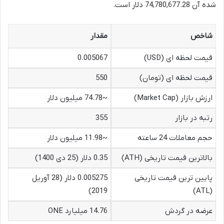
شده آن 74,780,677.28 دلار است.
شاخص
مقدار
قیمت لحظه ای (USD)
0.005067
قیمت لحظه ای (تومان)
550
ارزش بازار (Market Cap)
~74.78 میلیون دلار
رتبه در بازار
355
حجم معاملات 24 ساعته
~11.98 میلیون دلار
بالاترین قیمت تاریخی (ATH)
0.35 دلار (25 دی 1400)
پایین ترین قیمت تاریخی
0.005275 دلار (28 آوریل
2019)
(ATL)
عرضه در گردش
14.76 میلیارد ONE