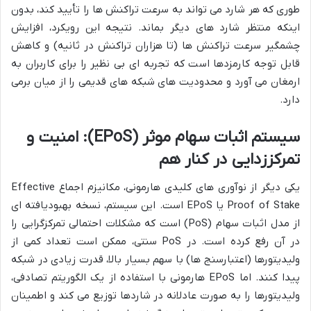
طوری که هر شارد می تواند به سرعت تراکنش ها را تأیید کند، بدون
اینکه منتظر شارد های دیگر بماند. نتیجه این رویکرد، افزایش
چشمگیر سرعت تراکنش ها (تا هزاران تراکنش در ثانیه) و کاهش
قابل توجه کارمزدها است که تجربه ای بی نظیر را برای کاربران به
ارمغان می آورد و محدودیت های شبکه های قدیمی را از میان برمی
دارد.
سیستم اثبات سهام موثر (EPoS): امنیت و
تمرکززدایی در کنار هم
یکی دیگر از نوآوری های کلیدی هارمونی، مکانیزم اجماع Effective
Proof of Stake یا EPoS است. این سیستم، نسخه بهبودیافته ای
از مدل اثبات سهام (PoS) است که مشکلات احتمالی تمرکزگرایی را
در آن رفع کرده است. در PoS سنتی، ممکن است تعداد کمی از
ولیدیتورها (اعتبارسنج ها) با سهم بسیار بالا، قدرت زیادی در شبکه
پیدا کنند. اما EPoS هارمونی با استفاده از یک الگوریتم تصادفی،
ولیدیتورها را به صورت عادلانه در شاردها توزیع می کند و اطمینان