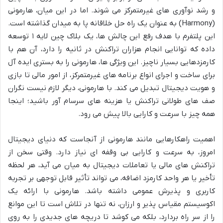
و رشد نوآوری های غیرمتمرکز می شوند. اما در این میان، هارمونی
(Harmony) به عنوان یک راه حل خلاقانه پا به میدان گذاشته است.
این پلتفرم با هدف رفع این چالش ها، یک بلاک چین لایه ۱ توسعه
داده که توانایی انجام هزاران تراکنش در ثانیه را دارد، آن هم با
کارمزدهایی بسیار ناچیز. این ویژگی ها، هارمونی را به بستری ایده آل
برای ساخت و اجرای انواع برنامه های غیرمتمرکز، از امور مالی تا بازی
و هویت دیجیتال تبدیل می کند. با هارمونی، دیگر لازم نیست نگران
صف های طولانی تراکنش یا هزینه های سرسام آور باشید؛ اینجا
همه چیز با سرعت و کارایی بالا پیش می رود.
اهمیت راهکارهایی مانند هارمونی از آنجاست که دنیای دیجیتال
امروز، به سرعت و کارایی بی وقفه ای نیاز دارد. وقتی سخن از
تراکنش های مالی یا تعاملات دیجیتال به میان می آید، هر لحظه
تأخیر یا هر واحد کارمزد اضافه، می تواند تأثیر قابل توجهی بر تجربه
کاربری و پذیرش عمومی داشته باشد. هارمونی با ارائه یک
اکوسیستم مقیاس پذیر و ارزان، نه تنها در تلاش است تا این موانع
را از سر راه بردارد، بلکه می کوشد تا دریچه های جدیدی را به روی