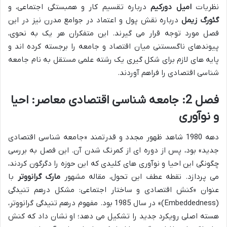
نظریات
امیل دورکیم
درباره تقسیم کار و همبستگی اجتماعی، و
گئورگ زیمل
درباره نقش پول و اعتماد در جوامع مدرن نیز در این
فصل مورد توجه قرار می گیرند. این متفکران هر یک به نحوی،
پیوندهای ناگسستنی میان اقتصاد و جامعه را برجسته کرده اند و
پایه های لازم برای شکل گیری یک رشته علمی مستقل به نام جامعه
شناسی اقتصادی را فراهم آوردند.
فصل 2: جامعه شناسی اقتصادی معاصر: احیا
و نوآوری
دهه 1980 شاهد ظهور مجدد و قدرتمند «جامعه شناسی اقتصادی
جدید» بود، پس از دوره ای از کمرنگ شدن آن. این فصل به بررسی
چگونگی این احیا و نوآوری های کلیدی که این حوزه را دگرگون کردند،
می پردازد. نقطه عطف این تحول، مقاله مشهور
مارک گرانووتر
با
عنوان «کنش اقتصادی و ساختار اجتماعی: مشکل درهم تنیدگی
(Embeddedness)» در سال 1985 بود. مفهوم درهم تنیدگی گرانووتر،
هسته اصلی رویکرد جدید را تشکیل می دهد؛ او نشان داد که کنش