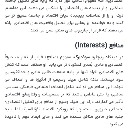
اقتصادی»، سه مفهوم اساسی قرار دارد که پایه های تحلیل جامعه
شناختی او از پدیده های اقتصادی را تشکیل می دهند. این مفاهیم،
درک او را از تعاملات پیچیده میان اقتصاد و جامعه عمیق تر می
کنند و به خواننده ابزارهایی برای تحلیل واقعیت های اقتصادی ارائه
می دهند که فراتر از چارچوب های سنتی عمل می کنند.
منافع (Interests)
در دیدگاه
ریچارد سوئدبرگ
، مفهوم «منافع» فراتر از تعاریف صرفاً
اقتصادی و مادی، بُعدی گسترده تر می یابد. او معتقد است که کنش
های اقتصادی افراد تنها بر پایه منفعت طلبی مادی و حداکثرسازی
سود نیستند، بلکه شامل طیف وسیعی از انگیزه ها و اهداف می
شوند. این منافع می توانند شامل اهداف اجتماعی، فرهنگی، سیاسی،
مذهبی یا حتی عاطفی باشند که بر تصمیمات و رفتارهای اقتصادی
تأثیر می گذارند. درک این طیف وسیع از منافع برای تحلیل اقتصادی-
اجتماعی ضروری است، چرا که رویکرد اقتصاد نئوکلاسیک اغلب به
جنبه های مادی منافع بسنده می کند و سایر ابعاد مهم را نادیده
می گیرد.