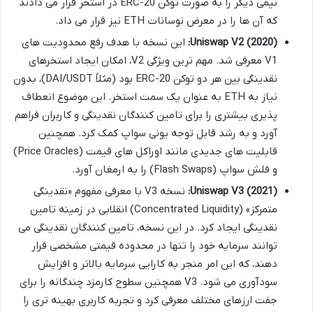
نیمی دیگر را به صورت توکن ERC-20 در استخر قرار می دادند
که آن ها را در معرض نوسانات ETH نیز قرار می داد.
Uniswap V2 (2020):
این نسخه با هدف رفع محدودیت های
V1 معرفی شد. مهم ترین ویژگی V2، امکان ایجاد استخرهای
نقدینگی بین هر دو توکن ERC-20 بود (مثلاً DAI/USDT)، بدون
نیاز به ETH به عنوان یک سمت استخر. این موضوع انعطاف
پذیری بیشتری را برای تامین کنندگان نقدینگی و کاربران فراهم
آورد و به رشد قابل توجه یونی سواپ کمک کرد. همچنین
قابلیت های جدیدی مانند اوراکل های قیمت (Price Oracles)
و فلش سواپ (Flash Swaps) را به ارمغان آورد.
Uniswap V3 (2021):
نسخه V3 با معرفی مفهوم «نقدینگی
متمرکز» (Concentrated Liquidity) انقلابی در زمینه تامین
نقدینگی ایجاد کرد. در این نسخه، تامین کنندگان نقدینگی می
توانند سرمایه خود را تنها در محدوده قیمتی مشخصی قرار
دهند، که این امر منجر به کارایی سرمایه بالاتر و افزایش
سودآوری می شود. V3 همچنین سطوح کارمزد چندگانه را برای
جفت ارزهای مختلف معرفی کرد و تجربه کاربری بهینه تری را