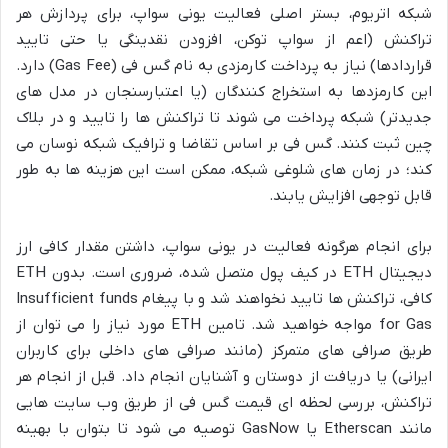
شبکه اتریوم، بستر اصلی فعالیت یونی سواپ، برای پردازش هر
تراکنش (اعم از سواپ توکن، افزودن نقدینگی یا حتی تایید
قراردادها) نیاز به پرداخت کارمزدی به نام گس فی (Gas Fee) دارد.
این کارمزدها به استخراج کنندگان (یا اعتبارسنجان در مدل های
جدیدتر) شبکه پرداخت می شوند تا تراکنش ها را تایید و در بلاک
چین ثبت کنند. گس فی بر اساس تقاضا و ترافیک شبکه نوسان می
کند؛ در زمان های شلوغی شبکه، ممکن است این هزینه ها به طور
قابل توجهی افزایش یابند.
برای انجام هرگونه فعالیت در یونی سواپ، داشتن مقدار کافی ارز
دیجیتال ETH در کیف پول متصل شده، ضروری است. بدون ETH
کافی، تراکنش ها تایید نخواهند شد و با پیغام Insufficient funds
for Gas مواجه خواهید شد. تامین ETH مورد نیاز را می توان از
طریق صرافی های متمرکز (مانند صرافی های داخلی برای کاربران
ایرانی) یا دریافت از دوستان و آشنایان انجام داد. قبل از انجام هر
تراکنش، بررسی لحظه ای قیمت گس فی از طریق وب سایت هایی
مانند Etherscan یا GasNow توصیه می شود تا بتوان با بهینه