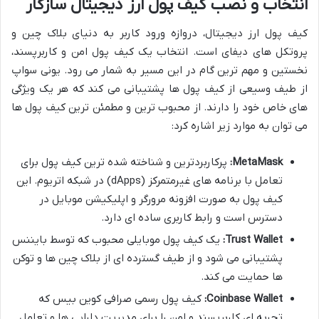
انتخاب و نصب کیف پول ارز دیجیتال سازگار
کیف پول ارز دیجیتال، دروازه ورود کاربر به دنیای بلاک چین و
پروتکل های دیفای است. انتخاب یک کیف پول امن و کاربرپسند،
نخستین و مهم ترین گام در این مسیر به شمار می رود. یونی سواپ
از طیف وسیعی از کیف پول ها پشتیبانی می کند که هر یک ویژگی
های خاص خود را دارند. از محبوب ترین و مطمئن ترین کیف پول ها
می توان به موارد زیر اشاره کرد:
MetaMask:
پرکاربردترین و شناخته شده ترین کیف پول برای
تعامل با برنامه های غیرمتمرکز (dApps) در شبکه اتریوم. این
کیف پول به صورت افزونه مرورگر و اپلیکیشن موبایل در
دسترس است و رابط کاربری ساده ای دارد.
Trust Wallet:
یک کیف پول موبایلی محبوب که توسط بایننس
پشتیبانی می شود و از طیف گسترده ای از بلاک چین ها و توکن
ها حمایت می کند.
Coinbase Wallet:
کیف پول رسمی صرافی کوین بیس که
تجربه ای کاربرپسند و امن را برای مدیریت دارایی ها و تعامل