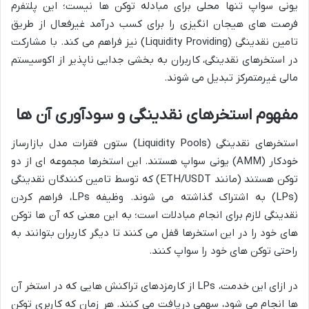
یونی سواپ تنها محلی برای مبادله توکن ها نیست؛ این پلتفرم
فرصت های هیجان انگیزی را برای کسب درآمد غیرفعال از طریق
تامین نقدینگی (Liquidity Providing) نیز فراهم می کند. با مشارکت
در استخرهای نقدینگی، کاربران به بخشی جدایی ناپذیر از اکوسیستم
مالی غیرمتمرکز تبدیل می شوند.
مفهوم استخرهای نقدینگی و سودآوری آن ها
استخرهای نقدینگی (Liquidity Pools) ستون فقرات مدل بازارساز
خودکار (AMM) یونی سواپ هستند. این استخرها مجموعه ای از دو
توکن هستند (مانند ETH/USDT) که توسط تامین کنندگان نقدینگی
(LPs) به اشتراک گذاشته می شوند. وظیفه LPs، فراهم کردن
نقدینگی لازم برای انجام مبادلات است؛ به این معنی که آن ها توکن
های خود را در این استخرها قفل می کنند تا دیگر کاربران بتوانند به
راحتی توکن های خود را سواپ کنند.
در ازای این خدمت، LPs از کارمزدهای تراکنش هایی که در استخر آن
ها انجام می شود، سهمی دریافت می کنند. هر زمان که کاربری توکن