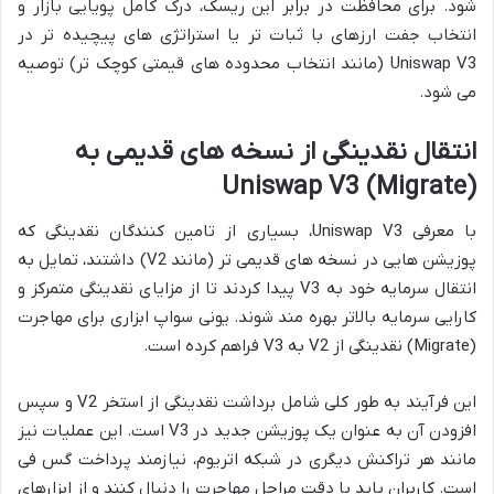
شود. برای محافظت در برابر این ریسک، درک کامل پویایی بازار و
انتخاب جفت ارزهای با ثبات تر یا استراتژی های پیچیده تر در
Uniswap V3 (مانند انتخاب محدوده های قیمتی کوچک تر) توصیه
می شود.
انتقال نقدینگی از نسخه های قدیمی به
Uniswap V3 (Migrate)
با معرفی Uniswap V3، بسیاری از تامین کنندگان نقدینگی که
پوزیشن هایی در نسخه های قدیمی تر (مانند V2) داشتند، تمایل به
انتقال سرمایه خود به V3 پیدا کردند تا از مزایای نقدینگی متمرکز و
کارایی سرمایه بالاتر بهره مند شوند. یونی سواپ ابزاری برای مهاجرت
(Migrate) نقدینگی از V2 به V3 فراهم کرده است.
این فرآیند به طور کلی شامل برداشت نقدینگی از استخر V2 و سپس
افزودن آن به عنوان یک پوزیشن جدید در V3 است. این عملیات نیز
مانند هر تراکنش دیگری در شبکه اتریوم، نیازمند پرداخت گس فی
است. کاربران باید با دقت مراحل مهاجرت را دنبال کنند و از ابزارهای