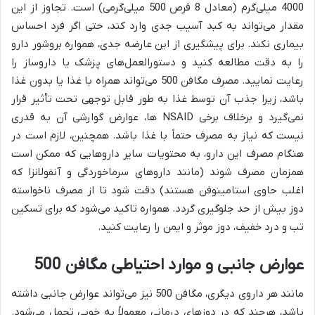
4000 میلی‌گرم (معادل 8 قرص 500 میلی‌گرمی) است. تجاوز از این
مقدار می‌تواند به کبد آسیب جدی وارد کند، حتی اگر فرد احساس
بیماری نکند. برای پیشگیری از این عارضه جدی، همواره بروشور دارو
را به دقت مطالعه کنید و دستورالعمل‌های پزشک یا داروساز را
رعایت نمایید. مصرف مگافن 500 می‌تواند همراه با غذا یا بدون غذا
باشد، زیرا جذب آن توسط غذا به طور قابل توجهی تحت تأثیر قرار
نمی‌گیرد و برخلاف برخی NSAID ها، عوارض گوارشی آن به قدری
نیست که نیاز به مصرف حتماً با غذا باشد. همچنین، لازم است در
هنگام مصرف این دارو، به محتویات سایر داروهایی که ممکن است
همزمان مصرف شوند (مانند داروهای سرماخوردگی و آنفولانزا که
اغلب حاوی استامینوفن هستند) دقت شود تا از مصرف ناخواسته
دوز بیش از حد جلوگیری گردد. همواره تاکید می‌شود که برای تسکین
تب و درد خفیف، دوز موثر و ایمن را رعایت کنید.
عوارض جانبی و موارد احتیاطی مگافن 500
مانند هر داروی دیگری، مگافن 500 نیز می‌تواند عوارض جانبی داشته
باشد، هرچند که در دوزهای درمانی معمولاً به خوبی تحمل می‌شود.