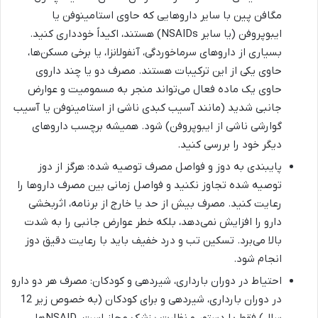
مگافن پین با سایر داروهایی که حاوی استامینوفن یا
ایبوپروفن (یا سایر NSAIDs) هستند، اکیداً خودداری کنید.
بسیاری از داروهای سرماخوردگی، آنفولانزا، یا برخی مسکن‌ها،
حاوی یکی از این ترکیبات هستند. مصرف دو یا چند داروی
حاوی یک ماده فعال می‌تواند منجر به مسمومیت و عوارض
جانبی شدید (مانند آسیب کبدی ناشی از استامینوفن یا آسیب
گوارشی ناشی از ایبوپروفن) شود. همیشه برچسب داروهای
دیگر خود را بررسی کنید.
پایبندی به دوز و فواصل مصرف توصیه شده: هرگز از دوز
توصیه شده تجاوز نکنید و فواصل زمانی بین مصرف داروها را
رعایت کنید. مصرف بیش از حد یا خارج از برنامه، اثربخشی
دارو را افزایش نمی‌دهد، بلکه خطر عوارض جانبی را به شدت
بالا می‌برد. تسکین تب و درد خفیف باید با رعایت دقیق دوز
انجام شود.
احتیاط در دوران بارداری، شیردهی و کودکان: مصرف هر دو دارو
در دوران بارداری، شیردهی و برای کودکان (به خصوص زیر 12
سال) فقط با دستور و نظارت پزشک مجاز است. NSAIDها