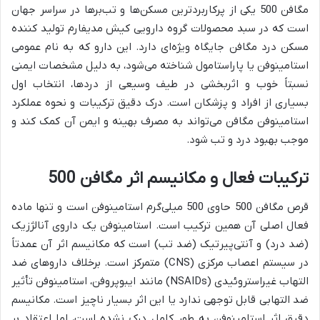
مگافن 500 یکی از پرکاربردترین مسکن‌ها و تب‌برها در سراسر جهان
است که در سبد محصولات گروه دارویی کیش مدیفارم تولید کننده
مسکن درد مگافن جایگاه ویژه‌ای دارد. این دارو که به نام عمومی
استامینوفن یا پاراستامول شناخته می‌شود، به دلیل مشخصات ایمنی
نسبتاً خوب و اثربخشی در طیف وسیعی از دردها، انتخاب اول
بسیاری از افراد و پزشکان است. درک دقیق ترکیبات و نحوه عملکرد
استامینوفن مگافن می‌تواند به مصرف بهینه و ایمن آن کمک کند و
موجب بهبود درد و تب شود.
ترکیبات فعال و مکانیسم اثر مگافن 500
قرص مگافن 500 حاوی 500 میلی‌گرم استامینوفن است و تنها ماده
فعال اصلی آن همین ترکیب است. استامینوفن یک داروی آنالژزیک
(ضد درد) و آنتی‌پیرتیک (ضد تب) است که مکانیسم اثر آن عمدتاً
در سیستم اعصاب مرکزی (CNS) متمرکز است. برخلاف داروهای ضد
التهاب غیراستروئیدی (NSAIDs) مانند ایبوپروفن، استامینوفن تأثیر
ضد التهابی قابل توجهی ندارد یا این اثر بسیار ناچیز است. مکانیسم
دقیق اثر استامینوفن به طور کامل درک نشده است، اما اعتقاد بر