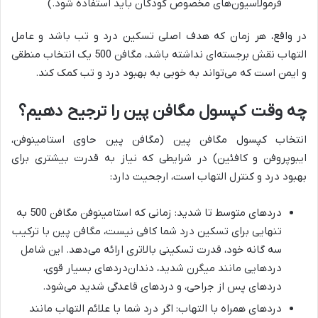
فرمولاسیون‌های مخصوص کودکان باید استفاده شود.)
در واقع، هر زمان که هدف اصلی تسکین درد و تب باشد و عامل
التهاب نقش برجسته‌ای نداشته باشد، مگافن 500 یک انتخاب منطقی
و ایمن است که می‌تواند به خوبی به بهبود درد و تب کمک کند.
چه وقت کپسول مگافن پین را ترجیح دهیم؟
انتخاب کپسول مگافن پین (مگافن پین حاوی استامینوفن،
ایبوپروفن و کافئین) در شرایطی که نیاز به قدرت بیشتری برای
بهبود درد و کنترل التهاب است، ارجحیت دارد:
دردهای متوسط تا شدید: زمانی که استامینوفن مگافن 500 به
تنهایی برای تسکین درد شما کافی نیست، مگافن پین با ترکیب
سه گانه خود، قدرت تسکینی بالاتری ارائه می‌دهد. این شامل
دردهایی مانند میگرن شدید، دندان‌دردهای بسیار قوی،
دردهای پس از جراحی، و دردهای قاعدگی شدید می‌شود.
دردهای همراه با التهاب: اگر درد شما با علائم التهاب مانند