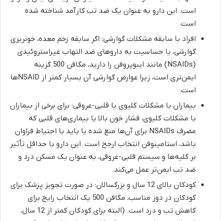
است. این دارو به عنوان یک ضد تب کارآمد شناخته شده
است.
افراد با سابقه مشکلات گوارشی: اگر سابقه زخم معده، خونریزی
گوارشی، یا حساسیت به داروهای ضد التهاب غیراستروئیدی
(NSAIDs) مانند ایبوپروفن را دارید، مگافن 500 گزینه
ایمن‌تری است، زیرا عوارض گوارشی آن بسیار کمتر از NSAIDها
است.
بیماران با مشکلات کلیوی یا قلبی-عروقی: برای برخی از بیماران
با مشکلات کلیوی، فشار خون بالا یا بیماری‌های قلبی که
مصرف NSAIDs برای آن‌ها منع شده یا باید با احتیاط فراوان
باشد، استامینوفن انتخاب ارجح است. این دارو با حداقل تأثیر
بر کلیه‌ها و سیستم قلبی-عروقی، به عنوان یک مسکن درد و
ضد تب ایمن‌تر عمل می‌کند.
کودکان بالای 12 سال و بزرگسالان: در صورت تجویز پزشک برای
کودکان در دوز مناسب، مگافن 500 یک انتخاب رایج برای
کاهش تب و درد است. (البته برای کودکان کمتر از 12 سال،