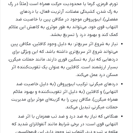
تورم، قرمزی، گرما یا محدودیت حرکت همراه است (مثلاً در رگ
به رگ شدن، کشیدگی عضلات، آرتریت فعال، یا دردهای
مفصلی)، ایبوپروفن موجود در مگافن پین با خاصیت ضد
التهاب قوی خود، می‌تواند به طور موثری به کاهش این علائم
کمک کند و بهبود درد را تسریع بخشد.
نیاز به شروع اثر سریع‌تر: به دلیل وجود کافئین، مگافن پین
می‌تواند شروع اثر سریع‌تری داشته باشد، که این ویژگی برای
دردهایی که نیاز به تسکین فوری دارند، مانند حملات میگرن،
بسیار ارزشمند است. کافئین به عنوان یک تقویت‌کننده اثر
مسکن درد عمل می‌کند.
دردهای میگرنی: ترکیب ایبوپروفن (به دلیل خاصیت ضد
التهابی) و کافئین (به دلیل اثر تقویت‌کننده و بهبود علائم
همراه میگرن)، مگافن پین را به گزینه‌ای موثر برای مدیریت
حملات میگرنی تبدیل می‌کند.
هنگامی که نیاز به ضد درد و ضد تب همزمان با اثر ضد
التهابی قوی است: در برخی شرایط مانند آنفولانزای شدید که
علاوه بر تب و درد، التهاب نیز وجود دارد، این فرمولاسیون