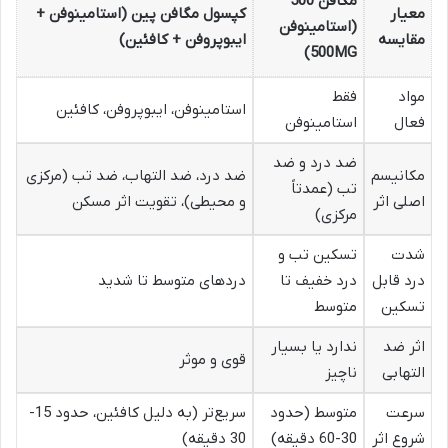
مگافن 500
معیار
کپسول مگافن پین (استامینوفن +
(استامینوفن
مقایسه
ایبوپروفن + کافئین)
500MG)
مواد
فقط
استامینوفن، ایبوپروفن، کافئین
فعال
استامینوفن
ضد درد و ضد
مکانیسم
ضد درد، ضد التهاب، ضد تب (مرکزی
تب (عمدتاً
اصلی اثر
و محیطی)، تقویت اثر مسکن
مرکزی)
شدت
تسکین تب و
درد قابل
درد خفیف تا
دردهای متوسط تا شدید
تسکین
متوسط
اثر ضد
ندارد یا بسیار
قوی و موثر
التهابی
ناچیز
سرعت
متوسط (حدود
سریع‌تر (به دلیل کافئین، حدود 15-
شروع اثر
30-60 دقیقه)
30 دقیقه)