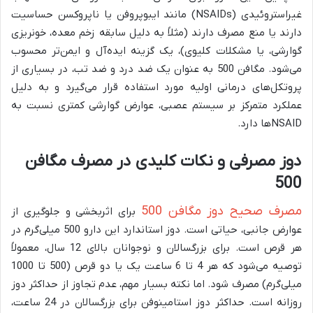
غیراستروئیدی (NSAIDs) مانند ایبوپروفن یا ناپروکسن حساسیت
دارند یا منع مصرف دارند (مثلاً به دلیل سابقه زخم معده، خونریزی
گوارشی، یا مشکلات کلیوی)، یک گزینه ایده‌آل و ایمن‌تر محسوب
می‌شود. مگافن 500 به عنوان یک ضد درد و ضد تب، در بسیاری از
پروتکل‌های درمانی اولیه مورد استفاده قرار می‌گیرد و به دلیل
عملکرد متمرکز بر سیستم عصبی، عوارض گوارشی کمتری نسبت به
NSAIDها دارد.
دوز مصرفی و نکات کلیدی در مصرف مگافن
500
مصرف صحیح دوز مگافن 500
برای اثربخشی و جلوگیری از
عوارض جانبی، حیاتی است. دوز استاندارد این دارو 500 میلی‌گرم در
هر قرص است. برای بزرگسالان و نوجوانان بالای 12 سال، معمولاً
توصیه می‌شود که هر 4 تا 6 ساعت یک یا دو قرص (500 تا 1000
میلی‌گرم) مصرف شود. اما نکته بسیار مهم، عدم تجاوز از حداکثر دوز
روزانه است. حداکثر دوز استامینوفن برای بزرگسالان در 24 ساعت،