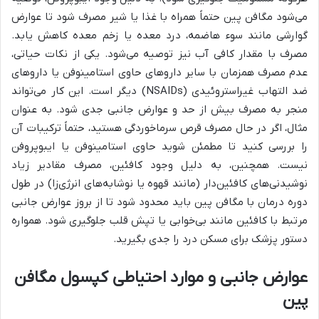
می‌شود مگافن پین حتماً همراه با غذا یا شیر مصرف شود تا عوارض
گوارشی مانند سوء هاضمه، درد معده یا زخم معده کاهش یابد.
مصرف با مقدار کافی آب نیز توصیه می‌شود. یکی از نکات حیاتی،
عدم مصرف همزمان با سایر داروهای حاوی استامینوفن یا داروهای
ضد التهاب غیراستروئیدی (NSAIDs) دیگر است. این کار می‌تواند
منجر به مصرف بیش از حد و عوارض جانبی جدی شود. به عنوان
مثال، اگر در حال مصرف قرص سرماخوردگی هستید، حتماً ترکیبات آن
را بررسی کنید تا مطمئن شوید حاوی استامینوفن یا ایبوپروفن
نیست. همچنین، به دلیل وجود کافئین، مصرف مقادیر زیاد
نوشیدنی‌های کافئین‌دار (مانند قهوه یا نوشابه‌های انرژی‌زا) در طول
دوره درمان با مگافن پین باید محدود شود تا از بروز عوارض جانبی
مرتبط با کافئین مانند بی‌خوابی یا تپش قلب جلوگیری شود. همواره
دستور پزشک برای مسکن درد را جدی بگیرید.
عوارض جانبی و موارد احتیاطی کپسول مگافن
پین