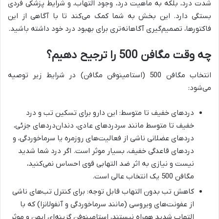
شدت درد، بلکه به ماهیت درد، وجود التهاب، و شرایط پزشکی فردی
بستگی دارد. این بخش به شما کمک می‌کند تا با آگاهی از این
فاکتورها، تصمیم‌گیری آگاهانه‌تری برای بهبود درد خود داشته باشید.
چه وقت مگافن 500 را ترجیح دهیم؟
انتخاب مگافن 500 (استامینوفن مگافن) در شرایط زیر توصیه
می‌شود:
دردهای خفیف تا متوسط: این دارو برای تسکین تب و درد
خفیف تا متوسط مانند سردردهای عادی، دندان‌دردهای جزئی،
دردهای عضلانی ناشی از فعالیت‌های روزمره یا سرماخوردگی، و
دردهای قاعدگی خفیف، بسیار موثر است. اگر درد شما شدید
نیست و نیازی به اثر ضد التهابی قوی احساس نمی‌کنید،
مگافن 500 یک انتخاب عالی است.
کاهش تب بدون التهاب قابل توجه: برای کنترل تب‌های ناشی
از عفونت‌های ویروسی (مانند سرماخوردگی و آنفولانزا) که با
التهاب شدید همراه نیستند، استامینوفن گزینه‌ای ایمن و موثر