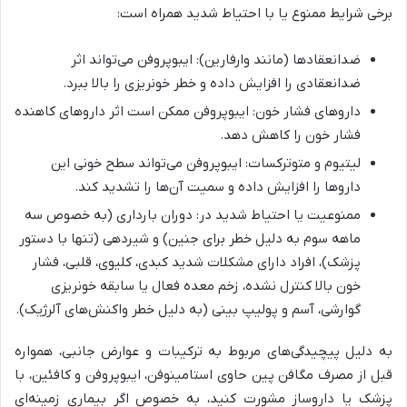
برخی شرایط ممنوع یا با احتیاط شدید همراه است:
ضدانعقادها (مانند وارفارین): ایبوپروفن می‌تواند اثر
ضدانعقادی را افزایش داده و خطر خونریزی را بالا ببرد.
داروهای فشار خون: ایبوپروفن ممکن است اثر داروهای کاهنده
فشار خون را کاهش دهد.
لیتیوم و متوترکسات: ایبوپروفن می‌تواند سطح خونی این
داروها را افزایش داده و سمیت آن‌ها را تشدید کند.
ممنوعیت یا احتیاط شدید در: دوران بارداری (به خصوص سه
ماهه سوم به دلیل خطر برای جنین) و شیردهی (تنها با دستور
پزشک)، افراد دارای مشکلات شدید کبدی، کلیوی، قلبی، فشار
خون بالا کنترل نشده، زخم معده فعال یا سابقه خونریزی
گوارشی، آسم و پولیپ بینی (به دلیل خطر واکنش‌های آلرژیک).
به دلیل پیچیدگی‌های مربوط به ترکیبات و عوارض جانبی، همواره
قبل از مصرف مگافن پین حاوی استامینوفن، ایبوپروفن و کافئین، با
پزشک یا داروساز مشورت کنید، به خصوص اگر بیماری زمینه‌ای