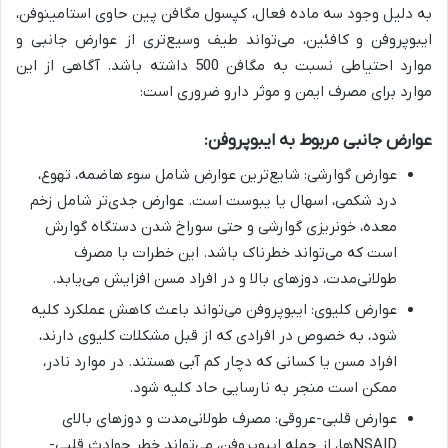
به دلیل وجود سه ماده فعال، کپسول مگافن پین حاوی استامینوفن،
ایبوپروفن و کافئین، می‌تواند طیف وسیع‌تری از عوارض جانبی و
موارد احتیاطی نسبت به مگافن 500 داشته باشد. آگاهی از این
موارد برای مصرف ایمن و موثر دارو ضروری است:
عوارض جانبی مربوط به ایبوپروفن:
عوارض گوارشی: شایع‌ترین عوارض شامل سوء هاضمه، تهوع،
درد شکمی، اسهال یا یبوست است. عوارض جدی‌تر شامل زخم
معده، خونریزی گوارشی و حتی سوراخ شدن دستگاه گوارش
است که می‌تواند خطرناک باشد. این خطرات با مصرف
طولانی‌مدت، دوزهای بالا و در افراد مسن افزایش می‌یابد.
عوارض کلیوی: ایبوپروفن می‌تواند باعث کاهش عملکرد کلیه
شود، به خصوص در افرادی که از قبل مشکلات کلیوی دارند،
افراد مسن یا کسانی که دچار کم آبی هستند. در موارد نادر،
ممکن است منجر به نارسایی حاد کلیه شود.
عوارض قلبی-عروقی: مصرف طولانی‌مدت و دوزهای بالای
NSAIDها، از جمله ایبوپروفن، می‌تواند خطر حوادث قلبی-