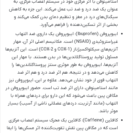
استامینوفن با اثر مرکزی خود در سیستم اعصاب مرکزی، به
عنوان یک ضد درد و ضد تب عمل می‌کند. این جزء به کاهش
سیگنال‌های درد در مغز و تنظیم دمای بدن کمک می‌کند و
بخشی از اثر تسکین‌دهنده را فراهم می‌آورد.
ایبوپروفن (Ibuprofen): ایبوپروفن یک داروی ضد التهاب
غیراستروئیدی (NSAID) است. مکانیسم اصلی اثر آن، مهار
آنزیم‌های سیکلواکسیژناز (COX-1 و COX-2) است. این آنزیم‌ها
مسئول تولید پروستاگلاندین‌ها در بدن هستند. با مهار این
آنزیم‌ها، ایبوپروفن به طور موثری سنتز پروستاگلاندین‌ها را
کاهش می‌دهد و در نتیجه، هم اثر ضد درد و هم اثر ضد
التهاب قوی از خود نشان می‌دهد. علاوه بر این، ایبوپروفن نیز
مانند استامینوفن، دارای اثر ضد تب است. حضور ایبوپروفن در
مگافن پین باعث می‌شود که این دارو برای دردهای همراه با
التهاب (مانند آرتریت، دردهای عضلانی ناشی از آسیب) بسیار
موثر باشد.
کافئین (Caffeine): کافئین یک محرک سیستم اعصاب مرکزی
است که در مگافن پین نقش تقویت‌کننده اثر مسکن‌ها را ایفا