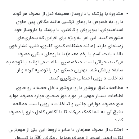
مشاوره با پزشک یا داروساز: همیشه قبل از مصرف هر گونه
دارو، به خصوص داروهای ترکیبی مانند مگافن پین حاوی
استامینوفن، ایبوپروفن و کافئین، با پزشک یا داروساز خود
مشورت کنید. این امر به ویژه برای افرادی که بیماری‌های
زمینه‌ای دارند (مانند مشکلات کبدی، کلیوی، قلبی، فشار خون
بالا، دیابت، آسم یا زخم معده) یا داروهای دیگری مصرف
می‌کنند، حیاتی است. متخصصین سلامت می‌توانند با توجه به
سابقه پزشکی شما، بهترین مسکن درد را توصیه کرده و از
تداخلات دارویی احتمالی جلوگیری کنند.
مطالعه دقیق بروشور دارو: بروشور داخل جعبه دارو حاوی
اطلاعات بسیار مهمی در مورد دوز صحیح، موارد مصرف، موارد
منع مصرف، عوارض جانبی و تداخلات دارویی است. مطالعه
دقیق آن به شما کمک می‌کند تا با آگاهی کامل دارو را مصرف
کنید.
اجتناب از مصرف همزمان با سایر داروها: این یکی از مهم‌ترین
نکات ایمنی است. از مصرف همزمان مگافن 500 یا کپسول