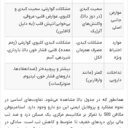
سمیت کبدی
مشکلات گوارشی، سمیت کبدی و
عوارض
(در دوز بالا)،
کلیوی، عوارض قلبی-عروقی،
جانبی
واکنش‌های
بی‌خوابی/تپش قلب (به دلیل
اصلی
آلرژیک
کافئین)
موارد
مشکلات کبدی،
مشکلات کبدی، کلیوی، گوارشی (زخم
احتیاط
مصرف همزمان
معده)، قلبی، فشار خون بالا، بارداری،
ویژه
الکل
شیردهی، آسم
بیشتر و پیچیده‌تر (ضدانعقادها،
تداخلات
کمتر (مانند
داروهای فشار خون، لیتیوم،
دارویی
وارفارین)
متوترکسات)
همانطور که در جدول بالا مشاهده می‌شود، تفاوت‌های اساسی در
نحوه عملکرد و پروفایل ایمنی این دو دارو وجود دارد. استامینوفن
مگافن 500 با تمرکز بر مکانیسم مرکزی، یک مسکن درد و ضد تب
عالی برای دردهای خفیف تا متوسط و کاهش تب است. سادگی در