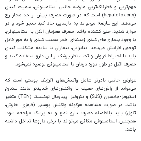
مهم‌ترین و خطرناک‌ترین عارضه جانبی استامینوفن، سمیت کبدی
(hepatotoxicity) است که در صورت مصرف بیش از حد مجاز رخ
می‌دهد. این عارضه می‌تواند به نارسایی حاد کبد منجر شود و در
موارد شدید، حتی کشنده باشد. مصرف همزمان الکل با استامینوفن،
یا وجود بیماری‌های کبدی زمینه‌ای، خطر سمیت کبدی را به طور قابل
توجهی افزایش می‌دهد. بنابراین، بیماران با سابقه مشکلات کبدی
باید با احتیاط فراوان و تحت نظر پزشک از این دارو استفاده کنند و
مصرف الکل در طول دوره درمان با استامینوفن توصیه نمی‌شود.
عوارض جانبی نادرتر شامل واکنش‌های آلرژیک پوستی است که
می‌تواند از راش‌های خفیف تا واکنش‌های شدیدتر مانند سندرم
استیونز-جانسون (SJS) و نکرولیز اپیدرمال توکسیک (TEN) متغیر
باشد. در صورت مشاهده هرگونه واکنش پوستی (قرمزی، خارش،
تاول) باید بلافاصله مصرف دارو قطع و به پزشک مراجعه شود.
همچنین، استامینوفن مگافن می‌تواند با برخی داروها تداخل داشته
باشد: