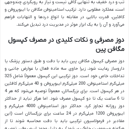
تب و درد خفیف به تنهایی کافی نیست و نیاز به رویکردی چندوجهی
است، عملکرد مطلوبی دارد. ترکیب استامینوفن مگافن با ایبوپروفن و
کافئین، قدرت بالایی در مقابله با انواع دردها و التهابات فراهم
می‌آورد و آن را به یک ابزار موثر در مدیریت درد تبدیل می‌کند.
دوز مصرفی و نکات کلیدی در مصرف کپسول
مگافن پین
دوز مصرفی کپسول مگافن پین باید با دقت و طبق دستور پزشک یا
داروساز رعایت شود، زیرا حاوی سه ماده فعال با عوارض جانبی و
تداخلات خاص خود است. دوز ترکیبی این کپسول معمولاً شامل 325
میلی‌گرم استامینوفن، 200 میلی‌گرم ایبوپروفن و 40 میلی‌گرم کافئین
در هر کپسول است. برای بزرگسالان، معمولاً توصیه می‌شود که هر 4
تا 6 ساعت یک تا دو کپسول مصرف شود. اما هرگز نباید از حداکثر
دوز روزانه تجاوز کرد. حداکثر دوز استامینوفن 4000 میلی‌گرم و
ایبوپروفن 1200 میلی‌گرم در 24 ساعت برای بزرگسالان است (این
مقادیر در فرمولاسیون ترکیبی باید با دقت محاسبه شوند تا از
هرگونه مسمومیت جلوگیری شود). به دلیل وجود ایبوپروفن، توصیه