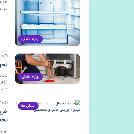
هوای
توان
لوازم خانگی
04
نحو
یخچا
لوازم خانگی
غذایی
دارد
04
استان ها
خری
تخ
آیا 