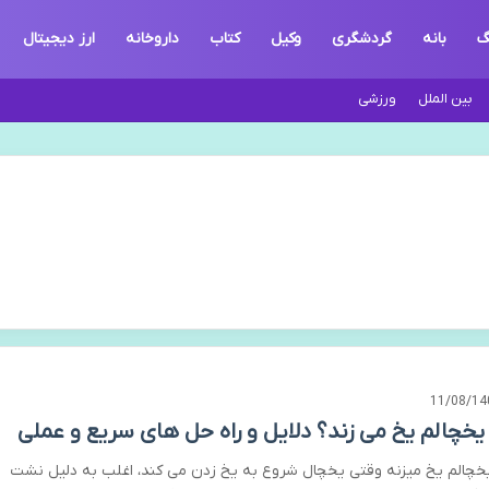
گ
بانه
گردشگری
وکیل
کتاب
داروخانه
ارز دیجیتال
بین الملل
ورزشی
11/08/14
 یخچالم یخ می زند؟ دلایل و راه حل های سریع و عملی
یخچالم یخ میزنه وقتی یخچال شروع به یخ زدن می کند، اغلب به دلیل نشت