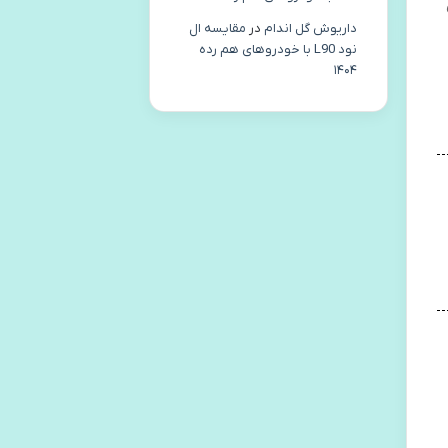
داریوش گل اندام
در
مقایسه ال
نود L90 با خودروهای هم رده
۱۴۰۴