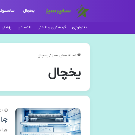
یخچال
سامسون
تکنولوژی
گردشگری و اقامتی
اقتصادی
پزشکی
مجله سفیر سبز
/
یخچال
یخچال
04
چرا
چرا 