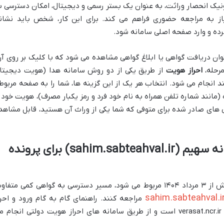
رونیک انحصار وراثت، به عنوان یک بستر رسمی و دیجیتال، امکان دسترسی ب
از به مراجعه حضوری فراهم می کند. برای این کار، شخص باید نشان
رده و وارد صفحه اصلی سامانه شود.
ان دریافت گواهی یا ابلاغ گواهی مشاهده می شود که با کلیک بر روی آن
رحله،
احراز هویت
از طریق یکی از دو روش سامانه هدا (هویت دیجیتا
 انجام می شود. انتخاب هر یک از این گزینه ها، شما را به صفحه مربوط
 (مانند شماره تلفن همراه به نام خود فرد و رمز یکبار مصرف)، هویت خود ر
ی های صادر شده برای متوفی که شما یکی از وراث آن هستید، قابل مشاهد
مشاهده گواهی از طریق سامانه سهیم (sahim.sabteahval.ir) برای پرونده
اگر پرونده انحصار وراثت به فوت هایی پیش از ۳ مرداد ۱۴۰۴ مربوط می شود، مسیر دسترسی به گواهی کمی متف
sahim.sabteahval.i
مراجعه کنند. راهنمای گام به گام ورود و احرا
هویت در سامانه سهیم نیز مشابه سامانه verasat.ncr.ir است و از طریق سامانه های احراز هویت دولتی انجام 