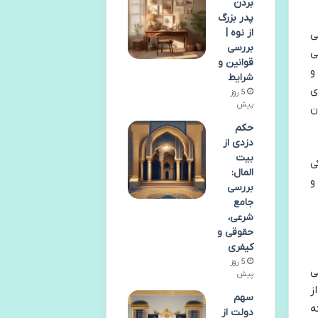
بردن
پدر بزرگ
از نوه |
ی
بررسی
ی
قوانین و
و
شرایط
ی
5 روز
پیش
ن
حکم
دزدی از
بیت
ی
المال:
و
بررسی
جامع
شرعی،
حقوقی و
کیفری
5 روز
ی
پیش
ز
سهم
ه
دولت از