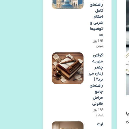
راهنمای
کامل
احکام
شرعی و
توضیحا
ت
3 روز
پیش
گرفتن
مهریه
چقدر
زمان می
برد؟ |
راهنمای
جامع
مراحل
قانونی
4 روز
وان پس از دریافت گواهی الکترونیکی از سامانه های رسمی مانند verasat.ncr.ir یا
پیش
ای
ارث