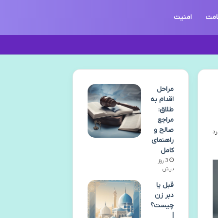
امت
امنیت
مراحل
اقدام به
طلاق:
مراجع
صالح و
راهنمای
کامل
3 روز
پیش
قبل یا
دبر زن
چیست؟
|