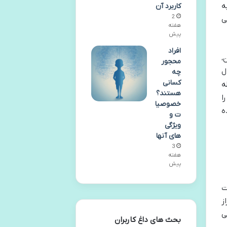
ه
کاربرد آن
2
ی
هفته
پیش
افراد
،
محجور
ل
چه
کسانی
ه
هستند؟
ا
خصوصیا
ه
ت و
ویژگی
های آنها
3
هفته
پیش
اوت
ز
می
بحث های داغ کاربران