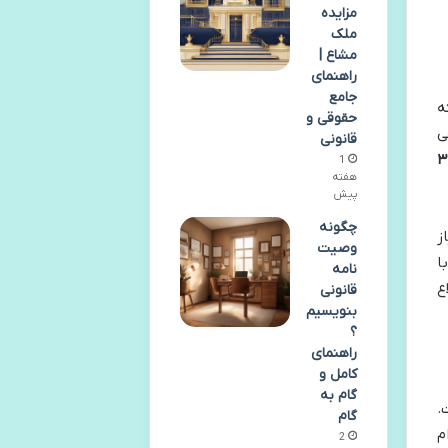
مزایده
ملک
مشاع |
راهنمای
جامع
ه
حقوقی و
ی
قانونی
۳
1
هفته
پیش
چگونه
ز
وصیت
ا
نامه
ع
قانونی
بنویسیم
؟
راهنمای
کامل و
گام به
 است.
گام
م
2