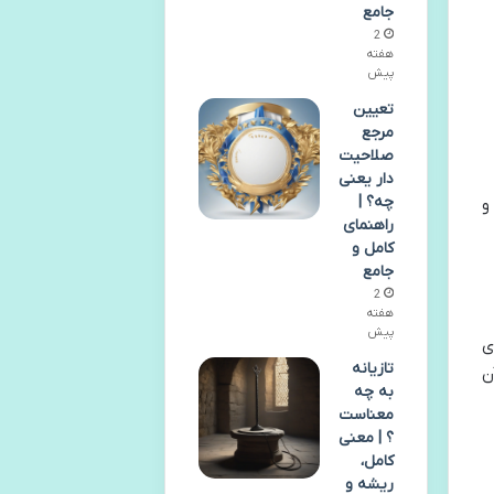
جامع
2
هفته
پیش
تعیین
مرجع
صلاحیت
دار یعنی
چه؟ |
و
راهنمای
کامل و
جامع
2
هفته
پیش
ی
تازیانه
ن
به چه
معناست
؟ | معنی
کامل،
ریشه و