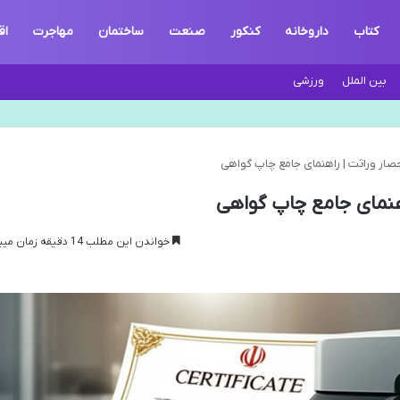
کتاب
داروخانه
کنکور
صنعت
ساختمان
مهاجرت
اق
بین الملل
ورزشی
حصار وراثت | راهنمای جامع چاپ گواهی
هنمای جامع چاپ گواهی
خواندن این مطلب 14 دقیقه زمان میبرد