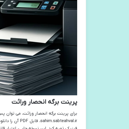
پرینت برگه انحصار وراثت
m.sabteahval.ir
فیزیکی تهیه کرد. این نسخه چاپی، اعتبار قان