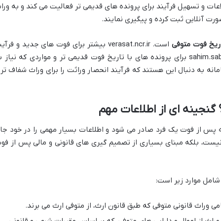
اعات و تسهیل فرآیند برای پرونده های قدیمی تر فعالیت می کند و به ورا
رت آنلاین ثبت کرده و پیگیری نمایند.
ریخ فوت متوفی
است. verasat.ncr.ir بیشتر برای فوت های جدید و فرآی
خودکار طراحی شده، در حالی که sahim.sabteahval.ir برای پرونده های با تاریخ فوت قدیمی تر و مواردی که نیاز 
مانه به دنبال این هستند که فرآیند انحصار وراثت را برای وراث شفاف تر 
نجینه ای از اطلاعات مهم
پس از فوت یک فرد صادر می شود و اطلاعات بسیار مهمی را در خود جا
 نیست، بلکه مبنای بسیاری از تصمیم گیری های قانونی و مالی پس از فو
شامل موارد زیر است:
 وراث قانونی متوفی که طبق قانون ارث، از متوفی ارث می برند.
راث از اموال و دارایی های متوفی، که بر اساس مقررات شرعی و قانونی