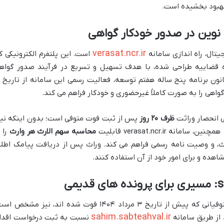
 بهبود بخشیده است.
verasat.ncr.ir
تال، راه اندازی سامانه
است. این پلتفرم الکترونیکی ک
ه قضاییه طراحی شده، با هدف تسهیل و تسریع در فرآیند صدور گواه
نون برنامه پنج ساله هفتم توسعه، فعالیت رسمی این سامانه از تاریخ
اهی را به صورت کاملاً غیرحضوری و خودکار فراهم می کند.
ی انحصار وراثت
ظرف ۲۰ روز
پس از ثبت فوت متوفی است؛ بدون اینکه نیا
 verasat.ncr.ir قابلیت
محاسبه سهم الارث هر وارث
را ب
رث، و وصیت نامه رسمی فراهم می کند. وراث پس از دریافت پیامک اطلا
شاهده و برای امور خود از آن استفاده کنند.
با وجود راه اندازی سامانه جدید، تکلیف متوفیانی که پیش از تاریخ ۳ مرداد ۱۴۰۴ فوت شده اند، نیز مشخص
sahim.sabteahval.ir
د از طریق سامانه
نسبت به ثبت درخواست اقدا