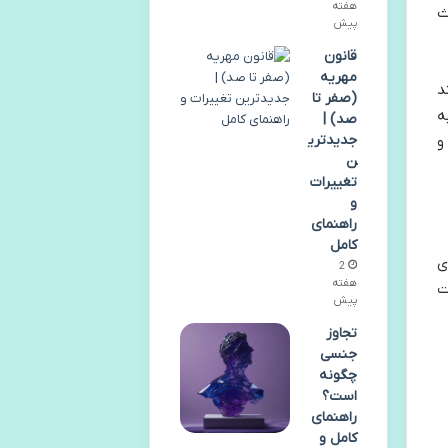
هفته
ث
پیش
قانون
مهریه
ند
(صفر تا
به
صد) |
جدیدتری
و
ن
تغییرات
و
راهنمای
کامل
ی
2
هفته
ت
پیش
تجاوز
جنسی
چگونه
است؟
راهنمای
کامل و