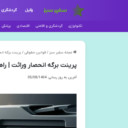
وکیل
گردشگری
تکنولوژی
گردشگری و اقامتی
اقتصادی
پزشکی
مجله سفیر سبز
/
قوانین حقوقی
/
پرینت برگه ان
پرینت برگه انحصار وراثت | را
آخرین به روز رسانی: 05/08/1404