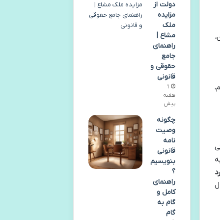
دولت از
مزایده
ملک
مشاع |
،
راهنمای
جامع
حقوقی و
قانونی
،
1
هفته
پیش
چگونه
وصیت
نامه
ی
قانونی
ه
بنویسیم
؟
د
راهنمای
ل
کامل و
گام به
گام