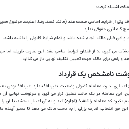
املات اشتباه گرفت:
فاقد یکی از شرایط اساسی صحت عقد (مانند قصد، رضا، اهلیت، موضوع معین
چ گاه اثری حقوقی ندارد.
و اذن قبلی مالک انجام شده باشد و تمام شرایط قانونی را داشته باشد.
شأت می گیرد، نه از فقدان شرایط اساسی عقد. این تفاوت ظریف، اما مهم
هد و راهی برای مالک جهت تعیین تکلیف نهایی باز می گذارد.
نوشت نامشخص یک قرارداد
 اعتباری ندارد، معامله فضولی وضعیت «غیرنافذ» دارد. غیرنافذ بودن یعن
حیح. این معامله در یک حالت تعلیق قرار می گیرد و سرنوشت نهایی آن ب
یم بگیرد که معامله را
تنفیذ (اجازه)
کند و به آن اعتبار ببخشد، یا آن را
ر
د. این حق انتخاب، قدرت بزرگی را به دست مالک می دهد تا مسیر آینده ما