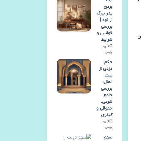
ارث
بردن
پدر بزرگ
از نوه |
بررسی
قوانین و
ن
شرایط
3 روز
پیش
حکم
دزدی از
بیت
المال:
بررسی
جامع
شرعی،
حقوقی و
کیفری
3 روز
پیش
سهم