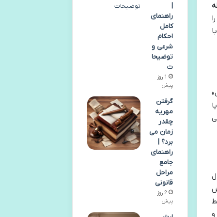
ه
|
راهنمای
ا
کامل
ا
احکام
شرعی و
توضیحا
ت
1 روز
پیش
»
گرفتن
ا
مهریه
ی
چقدر
زمان می
برد؟ |
راهنمای
جامع
مراحل
ل
قانونی
ش
2 روز
ط
پیش
و