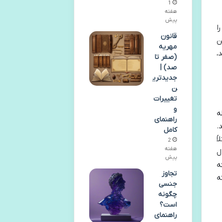
1
هفته
پیش
ا
قانون
ن
مهریه
،
(صفر تا
صد) |
جدیدتری
ن
تغییرات
و
ه
راهنمای
.
کامل
ً
2
هفته
ل
پیش
ه
تجاوز
ه
جنسی
چگونه
است؟
راهنمای