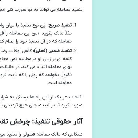
تنفیذ معامله می تواند به دو صورت کلی ان
تنفیذ صریح:
این نوع تنفیذ با بیان و
مثلاً مالک بگوید: «من این معامله را 
معامله که در آن تنفیذ خود را اعلام کن
تنفیذ ضمنی (فعلی):
گاهی اوقات، رضای
کلمه ای بر زبان آورد. مطالبه ثمن معا
بهای معامله اقدام می کند، در حقیقت 
فضول بخواهد که پولی را که بابت فروش
معامله است.
انتخاب هر یک از این راه ها بستگی به شرای
صورت گیرد تا در آینده، جای هیچ تردیدی باق
آثار حقوقی تنفیذ: چرخش تقد
هنگامی که مالک معامله فضولی را تنفیذ می ک