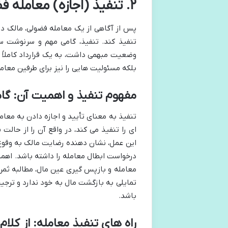
۲. تنفیذ (اجازه) معامله فضولی: کلید طلایی برای احقاق حق
پس از آگاهی از یک معامله فضولی، مالک در یک
تنفیذ کند. تنفیذ، گامی مهم و سرنوشت ساز
وضعیت مبهمی داشت، به یک قرارداد کاملاً لا
بلکه مسئولیت هایی را نیز برای طرفین معام
مفهوم تنفیذ و اهمیت آن: گ
تنفیذ به معنای تأیید و اجازه دادن به معا
ای را تنفیذ می کند، در واقع آن را از حالت
این عمل، نشان دهنده رضایت مالک به وقوع م
درخواست ابطال معامله را داشته باشد. اهمی
معامله و بازپس گیری عین مال، مطالبه ثمن 
تمایلی به بازگشت مال به خود ندارد و ترج
باشد.
راه های تنفیذ معامله: از کلام