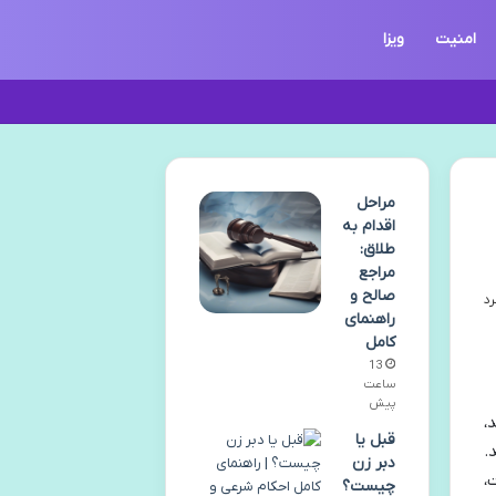
امنیت
ویزا
مراحل
اقدام به
طلاق:
مراجع
صالح و
راهنمای
کامل
13
ساعت
پیش
،
قبل یا
.
دبر زن
،
چیست؟