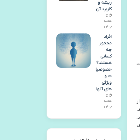
ریشه و
کاربرد آن
2
هفته
پیش
افراد
محجور
چه
کسانی
هستند؟
ت
خصوصیا
ت و
ویژگی
های آنها
2
ز
هفته
پیش
.
،
ک