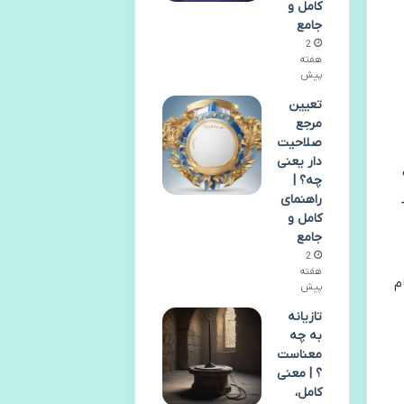
کامل و
جامع
2
هفته
پیش
تعیین
مرجع
صلاحیت
دار یعنی
چه؟ |
راهنمای
کامل و
جامع
2
هفته
م
پیش
تازیانه
به چه
معناست
؟ | معنی
کامل،