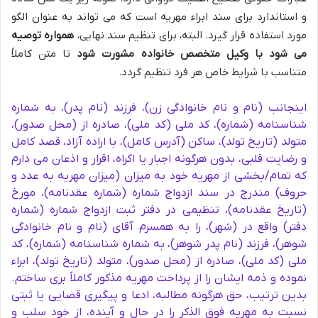
و استاندارد برای سند ابراء مهریه است که می تواند به عنوان الگو
مورد استفاده قرار گیرد. البته، برای تنظیم سند نهایی،
همواره توصیه
می شود با وکیل متخصص خانواده مشورت شود
تا متن کاملاً
متناسب با شرایط خاص هر فرد تنظیم گردد.
اینجانب (نام و نام خانوادگی زن)، فرزند (نام پدر)، به شماره
شناسنامه (شماره)، کد ملی (کد ملی)، صادره از (محل صدور)،
متولد (تاریخ تولد)، ساکن (آدرس کامل)، با اراده آزاد، قصد کامل
و رضایت قلبی، بدون هرگونه اجبار یا اکراه، اقرار و اذعان می دارم
که تمام/بخشی از مهریه خود به میزان (میزان مهریه به عدد و
حروف) مندرج در سند ازدواج شماره (شماره عقدنامه)، مورخ
(تاریخ عقدنامه)، تنظیمی در دفتر ثبت ازدواج شماره (شماره
دفتر) واقع در (شهر)، را به همسرم آقای (نام و نام خانوادگی
شوهر)، فرزند (نام پدر شوهر)، به شماره شناسنامه (شماره)، کد
ملی (کد ملی)، صادره از (محل صدور)، متولد (تاریخ تولد)، ابراء
نموده و ذمه ایشان را از پرداخت مهریه مذکور کاملاً بری ساختم.
بدین ترتیب، حق هرگونه مطالبه، ادعا و پیگیری قضایی یا ثبتی
نسبت به مهریه فوق الذکر را در حال و آینده، از خود سلب و