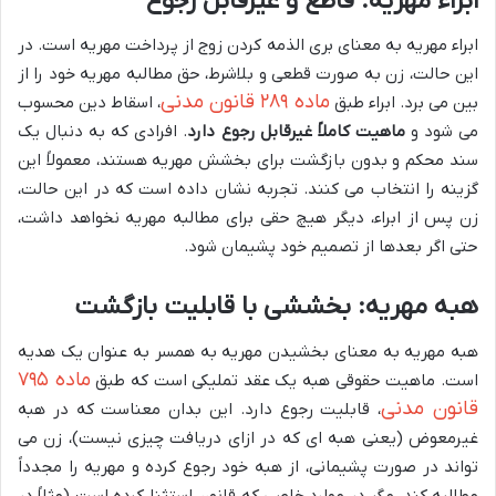
ابراء مهریه: قاطع و غیرقابل رجوع
ابراء مهریه به معنای بری الذمه کردن زوج از پرداخت مهریه است. در
این حالت، زن به صورت قطعی و بلاشرط، حق مطالبه مهریه خود را از
ماده ۲۸۹ قانون مدنی
بین می برد. ابراء طبق
، اسقاط دین محسوب
می شود و
ماهیت کاملاً غیرقابل رجوع دارد
. افرادی که به دنبال یک
سند محکم و بدون بازگشت برای بخشش مهریه هستند، معمولاً این
گزینه را انتخاب می کنند. تجربه نشان داده است که در این حالت،
زن پس از ابراء، دیگر هیچ حقی برای مطالبه مهریه نخواهد داشت،
حتی اگر بعدها از تصمیم خود پشیمان شود.
هبه مهریه: بخششی با قابلیت بازگشت
هبه مهریه به معنای بخشیدن مهریه به همسر به عنوان یک هدیه
ماده ۷۹۵
است. ماهیت حقوقی هبه یک عقد تملیکی است که طبق
قانون مدنی
، قابلیت رجوع دارد. این بدان معناست که در هبه
غیرمعوض (یعنی هبه ای که در ازای دریافت چیزی نیست)، زن می
تواند در صورت پشیمانی، از هبه خود رجوع کرده و مهریه را مجدداً
مطالبه کند، مگر در موارد خاصی که قانون استثنا کرده است (مثلاً در