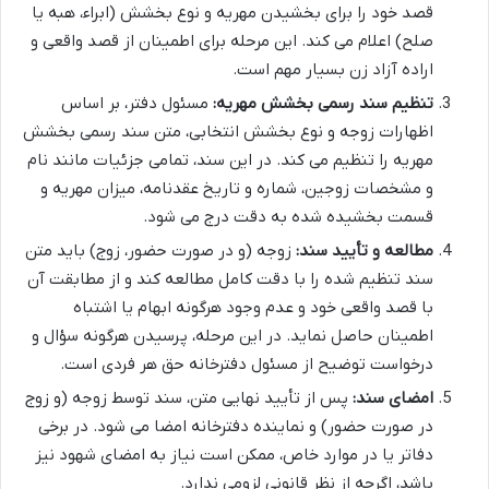
قصد خود را برای بخشیدن مهریه و نوع بخشش (ابراء، هبه یا
صلح) اعلام می کند. این مرحله برای اطمینان از قصد واقعی و
اراده آزاد زن بسیار مهم است.
تنظیم سند رسمی بخشش مهریه:
مسئول دفتر، بر اساس
اظهارات زوجه و نوع بخشش انتخابی، متن سند رسمی بخشش
مهریه را تنظیم می کند. در این سند، تمامی جزئیات مانند نام
و مشخصات زوجین، شماره و تاریخ عقدنامه، میزان مهریه و
قسمت بخشیده شده به دقت درج می شود.
مطالعه و تأیید سند:
زوجه (و در صورت حضور، زوج) باید متن
سند تنظیم شده را با دقت کامل مطالعه کند و از مطابقت آن
با قصد واقعی خود و عدم وجود هرگونه ابهام یا اشتباه
اطمینان حاصل نماید. در این مرحله، پرسیدن هرگونه سؤال و
درخواست توضیح از مسئول دفترخانه حق هر فردی است.
امضای سند:
پس از تأیید نهایی متن، سند توسط زوجه (و زوج
در صورت حضور) و نماینده دفترخانه امضا می شود. در برخی
دفاتر یا در موارد خاص، ممکن است نیاز به امضای شهود نیز
باشد، اگرچه از نظر قانونی لزومی ندارد.