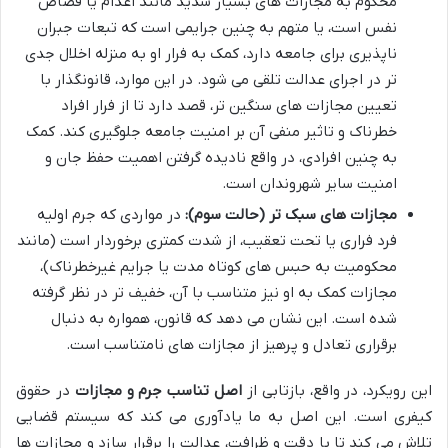
محکوم به مجازات های بسیار شدید مانند اعدام یا قصاص
نفس است، یا متهم به چنین جرایمی است که تبعات جبران
ناپذیری برای جامعه دارد، کمک به فرار او به منزله اخلال جدی
تر در اجرای عدالت تلقی می شود. در این موارد، قانونگذار با
تعیین مجازات های سنگین تر، قصد دارد تا از فرار افراد
خطرناک و تاثیر منفی آن بر امنیت جامعه جلوگیری کند. کمک
به چنین افرادی، در واقع نادیده گرفتن اهمیت حفظ جان و
امنیت سایر شهروندان است.
مجازات های سبک تر (حالت سوم):
در مواردی که جرم اولیه
فرد فراری یا تحت تعقیب، از شدت کمتری برخوردار است (مانند
محکومیت به حبس های کوتاه مدت یا جرایم غیرخطرناک)،
مجازات کمک به او نیز متناسب با آن، خفیف تر در نظر گرفته
شده است. این نشان می دهد که قانون، همواره به دنبال
برقراری تعادل و پرهیز از مجازات های نامتناسب است.
این رویکرد، در واقع، بازتابی از
اصل تناسب جرم و مجازات
در حقوق
کیفری است. این اصل به ما یادآوری می کند که سیستم قضایی
تلاش می کند تا با دقت و ظرافت، عدالت را برقرار سازد و مجازات ها