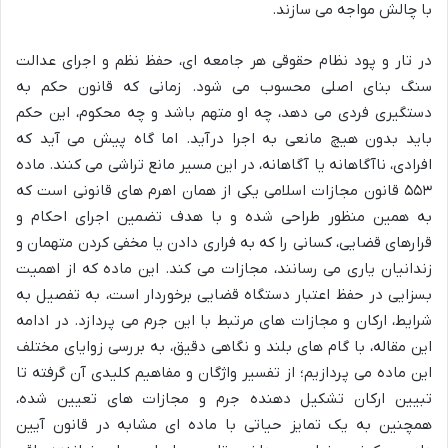
با چالش مواجه می سازند.
در تار و پود نظام حقوقی هر جامعه ای، حفظ نظم و اجرای عدالت
سنگ بنای اصلی محسوب می شود. زمانی که قانون حکم به
دستگیری فردی می دهد، چه او متهم باشد و چه محکوم، این حکم
باید بدون هیچ مانعی به اجرا درآید. اما گاه پیش می آید که
افرادی، ناآگاهانه یا آگاهانه، در این مسیر مانع تراشی می کنند. ماده
۵۵۳ قانون مجازات اسلامی یکی از همان اهرم های قانونی است که
به همین منظور طراحی شده و با هدف تضمین اجرای احکام و
قرارهای قضایی، کسانی را که به فراری دادن یا مخفی کردن متهمان و
زندانیان یاری می رسانند، مجازات می کند. این ماده که از اهمیت
بسزایی در حفظ اعتبار دستگاه قضایی برخوردار است، به تفصیل به
شرایط، ارکان و مجازات های مرتبط با این جرم می پردازد. در ادامه
این مقاله، با گام های بلند و نگاهی دقیق، به بررسی زوایای مختلف
این ماده می پردازیم؛ از تفسیر واژگان و مفاهیم کلیدی آن گرفته تا
تبیین ارکان تشکیل دهنده جرم و مجازات های تعیین شده،
همچنین به یک تمایز حیاتی با ماده ای مشابه در قانون آیین