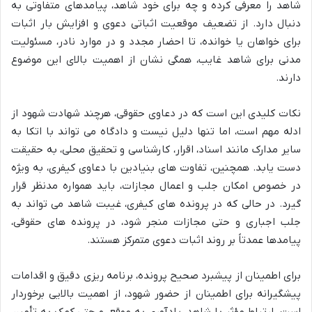
شاهد را معرفی کرده و چه برای خود شاهد، پیامدهای متفاوتی به
دنبال دارد. از تضعیف موقعیت اثباتی دعوی و افزایش بار اثبات
برای خواهان یا خوانده، تا احضار مجدد و در موارد نادر، مسئولیت
مدنی برای شاهد غایب، همگی نشان از اهمیت بالای این موضوع
دارند.
نکات کلیدی این است که در دعاوی حقوقی، هرچند شهادت شهود از
ادله مهم است، اما تنها دلیل نیست و دادگاه می تواند با اتکا به
سایر مدارک مانند اسناد، اقرار، کارشناسی و تحقیق محلی، به حقیقت
دست یابد. همچنین، تفاوت های بنیادین با دعاوی کیفری، به ویژه
در خصوص امکان جلب و اعمال مجازات، باید همواره مدنظر قرار
گیرد. در حالی که در پرونده های کیفری، غیبت شاهد می تواند به
جلب اجباری و حتی مجازات منجر شود، در پرونده های حقوقی،
پیامدها عمدتاً بر روند اثبات دعوی متمرکز هستند.
برای اطمینان از پیشبرد صحیح پرونده، برنامه ریزی دقیق و اقدامات
پیشگیرانه برای اطمینان از حضور شهود، از اهمیت بالایی برخوردار
است. ارتباط مؤثر با شاهد، یادآوری به موقع، و حتی کمک به تأمین