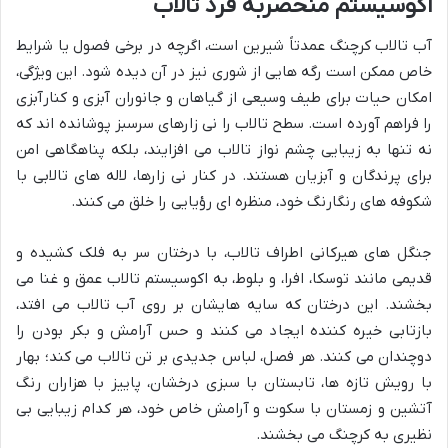
اکوسیستم منحصربه فرد تالاب
آب تالاب کرچنگ عمدتاً شیرین است، اگرچه در برخی فصول یا شرایط
خاص ممکن است رگه هایی از شوری نیز در آن دیده شود. این ویژگی،
امکان حیات برای طیف وسیعی از گیاهان و جانوران آبزی و کنارآبزی
را فراهم آورده است. سطح تالاب را نی زارهای سرسبز پوشانده اند که
نه تنها به زیبایی چشم نواز تالاب می افزایند، بلکه پناهگاهی امن
برای پرندگان و آبزیان هستند. در کنار نی زارها، لاله های تالابی با
شکوفه های رنگارنگ خود، منظره ای رؤیایی را خلق می کنند.
جنگل های هیرکانی اطراف تالاب، با درختان سر به فلک کشیده و
قدیمی مانند توسکا، افرا، و بلوط، به اکوسیستم تالاب عمق و غنا می
بخشند. این درختان که سایه هایشان بر روی آب تالاب می افتد،
بازتابی خیره کننده ایجاد می کنند و حس آرامش و بکر بودن را
دوچندان می کنند. هر فصل، لباس جدیدی بر تن تالاب می کند؛ بهار
با رویش تازه ها، تابستان با سبزی درخشان، پاییز با هزاران رنگ
آتشین و زمستان با سکوت و آرامش خاص خود، هر کدام زیبایی بی
نظیری به کرچنگ می بخشند.