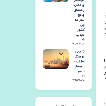
گردشگر
ی عمان:
راهنمای
جامع
ک
سفر به
می
این
ا
کشور
دیت های سنی برای افراد بالای ۸ سال و وزنی بین ۳۰ تا ۱۴۰
دیدنی
29/09/1404
تاریخ و
فرهنگ
ز
امارات –
ن
راهنمای
جامع
ی
نی بالای ۵ سال، قد ۱۳۰ تا ۲۰۰ سانتی متر و وزن حداکثر ۱۳۰
07/10/1404
ه