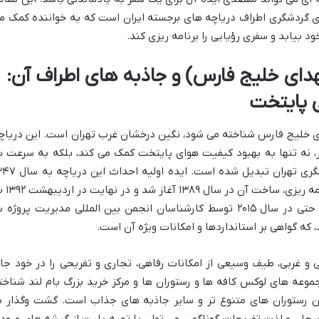
ی گردشگری اطراف دریاچه های برجسته ایران است که به خواننده کمک م
 بیابد و سفری رؤیایی را برنامه ریزی کند.
دای خلیج فارس) و جاذبه های اطراف آن:
 پایتخت
ای خلیج فارس شناخته می شود، نگین درخشان غرب تهران است. این دریاچ
ظیم، با وسعت تقریبی ۱۳۰ هکتار، نه تنها به بهبود کیفیت هوای پایتخت کمک می کند، بلکه به سرعت 
یکی از پرطرفدارترین مقاصد تفریحی و گردشگری تهران تبدیل شده است. ایده ا
بازمی گردد و پس از سال ها مطالعات و برنامه ریزی
بهره برداری رسید. این پروژه بزرگ و موفق، حتی در سال ۲۰۱۵ توسط کارشناسان انجمن بین المللی مدیریت پروژه
 که گواهی بر استانداردها و امکانات ویژه آن است.
 و غربی، طیف وسیعی از امکانات رفاهی، تجاری و تفریحی را در خود جا
وعه های لوکس کافه ها و رستوران ها و مرکز خرید بزرگ بام لند شناخت
ن رستوران های متنوع تر و سایر جاذبه های جذاب است. گشت وگذار د