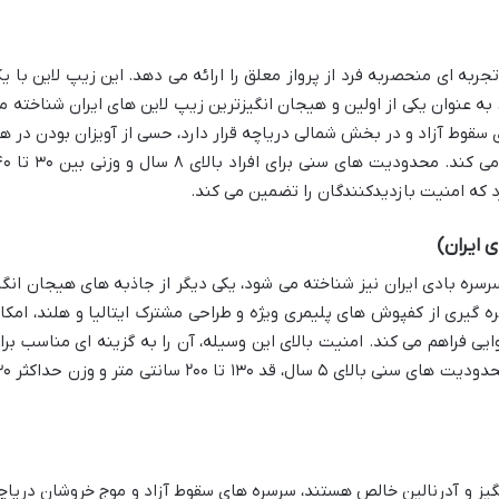
تجربه ای منحصربه فرد از پرواز معلق را ارائه می دهد. این زیپ لاین با ی
خم دار ۱۲۰ متری و ارتفاع ۱۴ متری، به عنوان یکی از اولین و هیجان انگیزترین زیپ لاین های ایران شناخته 
سقوط آزاد و در بخش شمالی دریاچه قرار دارد، حسی از آویزان بودن در هو
را به همراه دارد که هیجان آن را دوچندان می کند. محدو
رد که امنیت بازدیدکنندگان را تضمین می کند.
 ایران)
ره بادی ایران نیز شناخته می شود، یکی دیگر از جاذبه های هیجان انگی
 گیری از کفپوش های پلیمری ویژه و طراحی مشترک ایتالیا و هلند، امکا
ی فراهم می کند. امنیت بالای این وسیله، آن را به گزینه ای مناسب برا
تفریح خانوادگی تبدیل کرده است، البته با محدودیت های س
گیز و آدرنالین خالص هستند، سرسره های سقوط آزاد و موج خروشان دریاچ