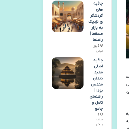
جاذبه
های
گردشگر
ی نزدیک
به بازار
مسقط |
راهنما
2 روز
پیش
جاذبه
اصلی
معبد
ت
دندان
ی
مقدس
بودا |
،
راهنمای
کامل و
جامع
ه
1
هفته
ه
پیش
،