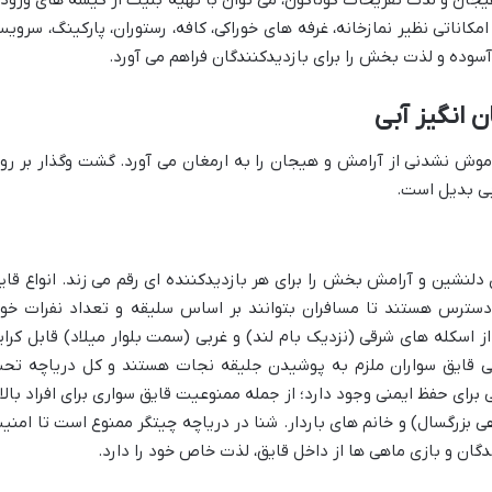
هیجان و لذت تفریحات گوناگون، می توان با تهیه بلیت از گیشه های ورود
مکاناتی نظیر نمازخانه، غرفه های خوراکی، کافه، رستوران، پارکینگ، سروی
آسوده و لذت بخش را برای بازدیدکنندگان فراهم می آورد.
 انگیز آبی
اموش نشدنی از آرامش و هیجان را به ارمغان می آورد. گشت وگذار بر رو
بی بدیل است.
 دلنشین و آرامش بخش را برای هر بازدیدکننده ای رقم می زند. انواع قای
ر دسترس هستند تا مسافران بتوانند بر اساس سلیقه و تعداد نفرات خود
ز اسکله های شرقی (نزدیک بام لند) و غربی (سمت بلوار میلاد) قابل کرای
ی قایق سواران ملزم به پوشیدن جلیقه نجات هستند و کل دریاچه تح
رای حفظ ایمنی وجود دارد؛ از جمله ممنوعیت قایق سواری برای افراد بالا
 ۱۴ سال (بدون همراهی بزرگسال) و خانم های باردار. شنا در دریاچه چیتگر ممنوع است تا امن
گان و بازی ماهی ها از داخل قایق، لذت خاص خود را دارد.