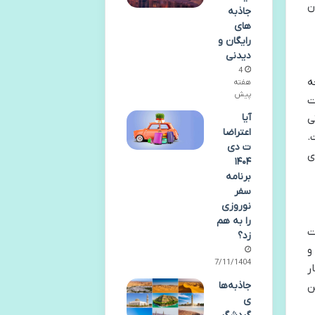
ن
جاذبه
های
رایگان و
دیدنی
4
ه
هفته
پیش
 مربع وسعت
آیا
اناتی
اعتراضا
.
ت دی
ی
۱۴۰۴
برنامه
سفر
نوروزی
را به هم
ت
زد؟
و
27/11/1404
ر
جاذبه‌ها
ن
ی