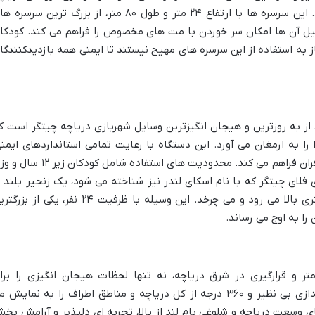
چیتگر گزینه ای بی نظیر محسوب می شوند. این سرسره ها با ارتفاع ۲۴ متر و طول ۸۰ متر، از بزرگ ترین سرسر
ستیل آن ها امکان سر خوردن با مت های مخصوص را فراهم می کند. کودکا
راد بالای ۱۵۰ کیلوگرم مجاز به استفاده از این سرسره های مهیج نیستند تا ایمنی همه بازدیدکنندگ
از به روزترین و هیجان انگیزترین وسایل شهربازی دریاچه چیتگر است ک
را به ارمغان می آورد. این دستگاه با رعایت تمامی استانداردهای ایمنی
لحظاتی سرشار از لذت و هیجان را برای مسافران فراهم می کند. محدودیت های استفاده شامل کودکان 
، اسکای فلای چیتگر که با نام اسکای لندر نیز شناخته می شود، یک زنجیر بلند ب
کابین های دونفره است که تا ارتفاع ۲۵ متری بالا می رود و می چرخد. این وسیله با ظرفیت ۲۴ نفر، یکی از
را به اوج می رساند.
خ و فلک دریاچه چیتگر، با ارتفاع ۴۰ متر و قرارگیری در شرق دریاچه، نه تنها لحظات هیجان انگیزی را بر
بازدیدکنندگان فراهم می کند، بلکه چشم اندازی بی نظیر و ۳۶۰ درجه از کل دریاچه و مناطق اطراف را به نمایش
ی وسعت دریاچه و شلوغی بام لند از بالا، تجربه ای دلپذیر و آرامش بخ