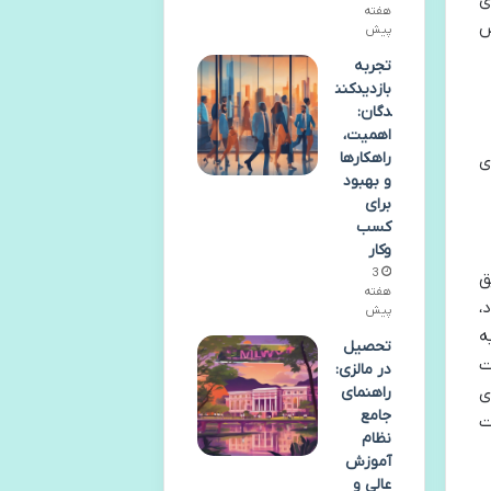
ی
هفته
س
پیش
تجربه
بازدیدکنن
دگان:
اهمیت،
راهکارها
ی
و بهبود
برای
کسب
وکار
3
ق
هفته
،
پیش
ه
تحصیل
ت
در مالزی:
راهنمای
ی
جامع
یت
نظام
آموزش
عالی و