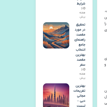
شرایط
3
.
هفته
ن
پیش
ا
تحقیق
ی
در مورد
مقصد:
راهنمای
جامع
انتخاب
بهترین
ی
مقصد
و
سفر
3
هفته
پیش
بهترین
ن
تفریحات
مجانی
ل
دبی –
ی
لیست