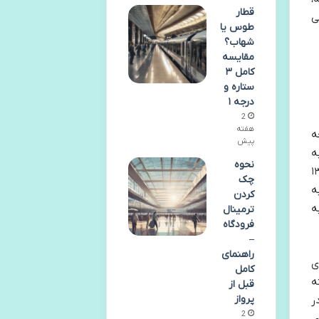
قطار
ی
طوس یا
شهاب؟
مقایسه
کامل ۳
ستاره و
درجه ۱
2
هفته
ه
پیش
به
نحوه
ولیه احداث این دریاچه به سال ۱۳۴۷
چک
، ساخت آن در سال ۱۳۸۹ آغاز شد و در نهایت در اردیبهشت ۱۳۹۲ به
کردن
 به
ترمینال
فرودگاه
–
راهنمای
ی
کامل
ه
قبل از
پرواز
ر
2