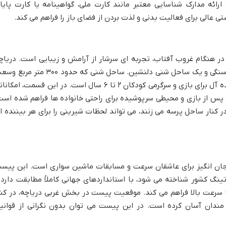
ارائه مدارک شناسایی معتبر مانند کارت ملی، گواهینامه یا کارت پایا
عالی برای فعالیت بدنی و لذت بردن از فضای باز را فراهم می کند.
در هنگام غروب آفتاب، تجربه ای سرشار از آرامش و زیبایی است. دریاچ
چیتگر دارای دو نوع ساحل است: یک ساحل سنگی و یک ساحل شنی دلنشین. ساحل شنی که حدود ۳۰۰ متر
دارد و در غرب دریاچه واقع شده، محیطی ایده آل برای بازی و سرگرمی کودکان ۲ تا ۶ سال است. در این قسمت، امک
 پس از بازی و محیطی سرپوشیده برای راحتی خانواده ها فراهم شده است
ر کنار ساحل پرسه می زنند، می تواند لحظات شیرینی را برای هر بیننده ا
ان انگیز برای عاشقان سرعت و مسابقات ماشین سواری است. این پیس
ینگ کشور شناخته می شود، با استانداردهای جهانی کاملاً مطابقت دارد 
با سرعت بالا فراهم می کند. موقعیت پیست در بخش غربی دریاچه، در کنا
 مندان آسان کرده است. در این پیست می توان بدون نگرانی از قوانی