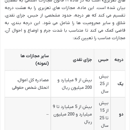
های تعزیری» است که در ماده ۱۹ قانون مجازات اسلامی به تفصیل
بیان شده است. این ماده، مجازات های تعزیری را به هشت درجه
تقسیم می کند که هر درجه، حدود مشخصی از حبس، جزای نقدی،
شلاق و سایر محرومیت ها را شامل می شود. این درجه بندی، به
قاضی کمک می کند تا متناسب با شدت جرم و اوضاع و احوال آن،
مجازات مناسب را تعیین کند:
سایر مجازات ها
درجه
حبس
جزای نقدی
(نمونه)
بیش
بیش از 9 میلیارد و
مصادره کل اموال،
یک
از 25
200 میلیون ریال
انحلال شخص حقوقی
سال
بیش
بیش از 5 میلیارد تا 9
از 15
دو
میلیارد و 200 میلیون
–
تا 25
ریال
سال