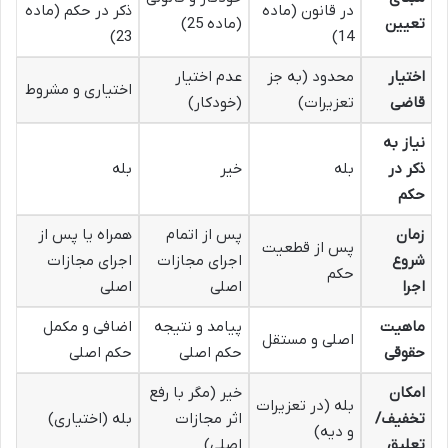
در قانون (ماده
ذکر در حکم (ماده
تعیین
(ماده 25)
23)
14)
اختیار
محدود (به جز
عدم اختیار
اختیاری و مشروط
قاضی
تعزیرات)
(خودکار)
نیاز به
ذکر در
بله
خیر
بله
حکم
زمان
پس از اتمام
همراه یا پس از
پس از قطعیت
شروع
اجرای مجازات
اجرای مجازات
حکم
اجرا
اصلی
اصلی
ماهیت
پیامد و نتیجه
اضافی و مکمل
اصلی و مستقل
حقوقی
حکم اصلی
حکم اصلی
امکان
خیر (مگر با رفع
بله (در تعزیرات
تخفیف/
اثر مجازات
بله (اختیاری)
و دیه)
تعلیق
اصلی)