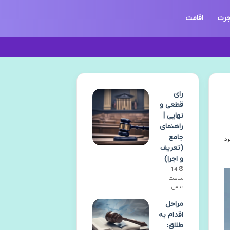
جرت
اقامت
رای
قطعی و
نهایی |
راهنمای
جامع
(تعریف
و اجرا)
14
ساعت
پیش
مراحل
اقدام به
طلاق: