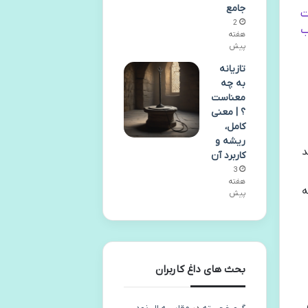
جامع
ت
2
خریب
هفته
پیش
تازیانه
به چه
معناست
؟ | معنی
کامل،
ریشه و
د
کاربرد آن
3
هفته
ه
پیش
بحث های داغ کاربران