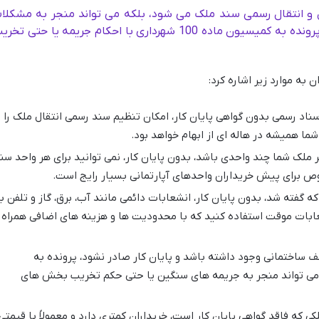
قل و انتقال رسمی سند ملک می شود، بلکه می تواند منجر به مشکلا
جدی در دریافت انشعابات دائمی و ارجاع پرونده به کمیسیون ماده 100 شهرداری با احکام جریمه یا حتی ت
به موارد زیر اشاره کرد:
سناد رسمی بدون گواهی پایان کار، امکان تنظیم سند رسمی انتقال ملک را
ما همیشه در هاله ای از ابهام خواهد بود.
 ملک شما چند واحدی باشد، بدون پایان کار، نمی توانید برای هر واحد سن
ص برای پیش خریداران واحدهای آپارتمانی بسیار رایج است.
ه گفته شد، بدون پایان کار، انشعابات دائمی مانند آب، برق، گاز و تلفن ب
شعابات موقت استفاده کنید که با محدودیت ها و هزینه های اضافی همراه
ف ساختمانی وجود داشته باشد و پایان کار صادر نشود، پرونده به
اع می گردد که می تواند منجر به جریمه های سنگین یا حتی حکم تخریب بخش های
ی که فاقد گواهی پایان کار است، خریداران کمتری دارد و معمولاً با قیمتی