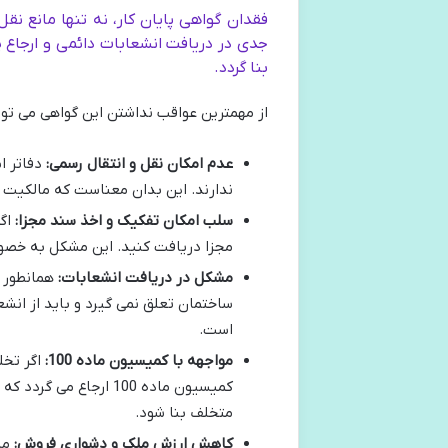
فقدان گواهی پایان کار، نه تنها مانع ن
بنا گردد.
از مهمترین عواقب نداشتن این گواهی می توان 
عدم امکان نقل و انتقال رسمی:
دفاتر ا
ندارند. این بدان معناست که مالکیت ش
سلب امکان تفکیک و اخذ سند مجزا:
اگر
مجزا دریافت کنید. این مشکل به خصو
مشکل در دریافت انشعابات:
همانطور ک
ساختمان تعلق نمی گیرد و باید از ان
است.
مواجهه با کمیسیون ماده 100:
اگر تخل
کمیسیون ماده 100 ارج
متخلف بنا شود.
کاهش ارزش ملک و دشواری فروش:
ملک