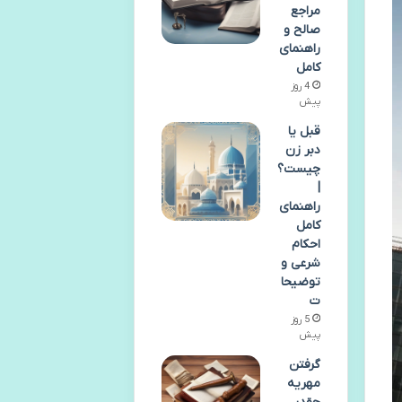
مراجع
صالح و
راهنمای
کامل
4 روز
پیش
قبل یا
دبر زن
چیست؟
|
راهنمای
کامل
احکام
شرعی و
توضیحا
ت
5 روز
پیش
گرفتن
مهریه