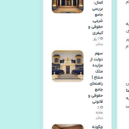
م
المال:
بررسی
جامع
شرعی،
ه
حقوقی و
ک
کیفری
ر
7 روز
پیش
م
سهم
دولت از
مزایده
ملک
مشاع |
ن
راهنمای
جامع
ا
حقوقی و
ه
قانونی
ی
2
هفته
پیش
چگونه