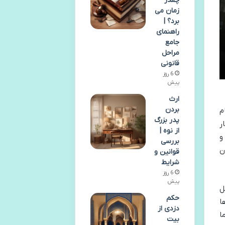
چقدر
زمان می
برد؟ |
راهنمای
جامع
مراحل
قانونی
6 روز
پیش
ارث
بردن
م
پدر بزرگ
ر
از نوه |
و
بررسی
ن
قوانین و
شرایط
6 روز
پیش
ل
حکم
ا
دزدی از
ا
بیت