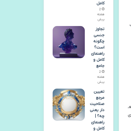
کامل
2
هفته
پیش
تجاوز
جنسی
چگونه
است؟
راهنمای
کامل و
جامع
2
هفته
پیش
تعیین
مرجع
صلاحیت
،
دار یعنی
ی
چه؟ |
راهنمای
کامل و