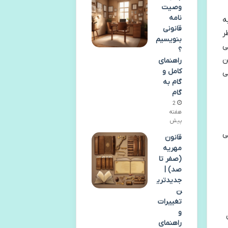
وصیت
نامه
ه
قانونی
ر
بنویسیم
ی
؟
ن
راهنمای
کامل و
ی
گام به
گام
2
هفته
پیش
ی
قانون
مهریه
(صفر تا
صد) |
جدیدتری
ن
تغییرات
و
راهنمای