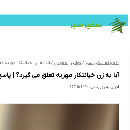
وکیل
گردشگری
کتاب
داروخانه
سا
تکنولوژی
گردشگری و اقامتی
اقت
مجله سفیر سبز
/
قوانین حقوقی
/
آیا به زن خیانتکار مهریه 
آیا به زن خیانتکار مهریه تعلق می گیرد؟ | پا
آخرین به روز رسانی: 09/10/1404