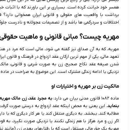
همسر خود خیانت کرده است. بسیاری بر این باورند که با اثبات خیان
برداشت با واقعیت های حقوقی و قانونی ایران همخوانی دارد؟ ف
اختلافات و سردرگمی ها باشد و از تصمیمات عجولانه و نادرست جلوگ
مهریه چیست؟ مبانی قانونی و ماهیت حقوقی 
مهریه، که به آن صداق نیز گفته می شود، مالی است که مرد در هنگ
تعهد مالی، یکی از مهم ترین ارکان عقد ازدواج در فرهنگ و قانون ایر
شدن صیغه عقد نکاح صحیح، زن به صورت شرعی و قانونی، مالک م
نزدیکی یا ادامه زندگی مشترک است. این موضوع به صراحت در ماده ۱۰۸۲ قانون مدنی مورد تأکید قرار گرفته است.
مالکیت زن بر مهریه و اختیارات او
ماده ۱۰۸۲ قانون مدنی بیان می دارد:
به مجرد عقد، زن مالک مهریه
بنماید.
این یعنی به محض اینکه عقد ازدواج به درستی صورت گرفت،
مطالبه کند، ببخشد، به دیگری منتقل کند یا هر کار دیگری که با دار
اگر زن و مرد هرگز با هم زندگی نکنند یا نزدیکی صورت نگیرد، به 
مهریه یک حق مالی مستقل است که با رفتارهای بعدی زن (مانند نشوز