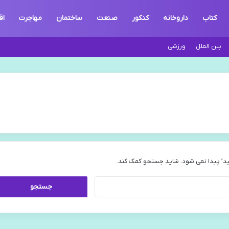
کتاب
داروخانه
کنکور
صنعت
ساختمان
مهاجرت
اق
بین الملل
ورزشی
د’ پیدا نمی شود. شاید جستجو کمک کند.
جستجو
برای: