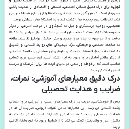
زیادی از اطلاعات تاریخی، ادبی و نظری است. در کنار آن،
قدرت تحلیل و
تجزیه
برای درک عمیق مسائل اجتماعی، فلسفی و اقتصادی از اهمیت بالایی
برخوردار است. دانش آموز باید بتواند رویدادها را از زوایای مختلف بررسی
کند، ارتباطات بین پدیده ها را کشف کند و به استنتاج های منطقی برسد.
همچنین، روحیه پرسشگری و میل به کنجکاوی در مباحث انتزاعی از دیگر
خصوصیات مهم است. دانشجویان انسانی باید به دنبال چرایی پدیده ها
باشند و از مواجهه با ایده های جدید و حتی چالش برانگیز نترسند. علاقه
به مباحث اجتماعی و فرهنگی، درک پیچیدگی های روابط انسانی، و اشتیاق
به مطالعه تاریخ، فلسفه، ادبیات، و علوم روان شناختی و جامعه شناختی،
از دیگر علائم آمادگی برای ورود به این رشته است. این مسیر برای کسانی
مناسب است که از غوطه ور شدن در دنیای ایده ها، زبان، فرهنگ و سرشت
انسان لذت می برند.
درک دقیق معیارهای آموزشی: نمرات،
ضرایب و هدایت تحصیلی
پس از خودشناسی، نوبت به درک معیارهای رسمی و آموزشی برای انتخاب
رشته انسانی می رسد. این معیارها شامل نمرات دروس، ضرایب آن ها در
هدایت تحصیلی و نحوه محاسبه کلی امتیازات است که در نهایت به
دانش آموز و والدینش کمک می کند تا از شرایط ورود به این رشته آگاهی
یابند.