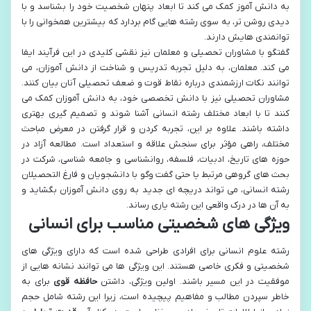
به دانش آموز کمک می کند تا ابعاد پنهان شخصیت خود را بشناسد و با
دیدی روشن تر، به سوی رشته هایی گام بردارد که بیشترین همخوانی را با
توانمندی هایش دارند.
گفتگو با مشاوران تحصیلی و معلمان نیز نقشی کلیدی در این فرآیند ایفا
می کند. معلمان، به دلیل تجربه تدریس و شناخت از دانش آموزان، می
توانند نکات ارزشمندی درباره نقاط قوت و ضعف تحصیلی آنان بیان کنند.
مشاوران تحصیلی نیز با دانش تخصصی خود، به دانش آموزان کمک می
کنند تا با ابعاد مختلف رشته انسانی آشنا شوند و تصمیم گیری بهتری
داشته باشند. علاوه بر این، تجربه کردن و قرار گرفتن در معرض مباحث
مختلف، راهی مؤثر برای سنجش علاقه و استعداد است. مطالعه آزاد در
حوزه های تاریخ، ادبیات، فلسفه، روانشناسی و جامعه شناسی، شرکت در
بحث های گروهی مرتبط یا حتی گفت وگو با دانشجویان و فارغ التحصیلان
رشته انسانی، می تواند دریچه ای جدید به روی دانش آموزان بگشاید و
به آن ها در درک واقعی این رشته یاری رساند.
ویژگی های شخصیتی مناسب برای انسانی
رشته علوم انسانی برای افرادی طراحی شده است که دارای ویژگی های
شخصیتی و فکری خاصی هستند. این ویژگی ها می توانند نشانه هایی از
موفقیت در این مسیر باشند. اولین ویژگی، داشتن
حافظه قوی
برای به
خاطر سپردن مطالب و مفاهیم پیچیده است، زیرا این رشته شامل حجم