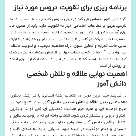
برنامه ریزی برای تقویت دروس مورد نیاز
اگر دانش آموز احساس می کند در برخی دروس کلیدی رشته انسانی، مانند
فارسی، عربی یا مطالعات اجتماعی، نیاز به تقویت دارد، باید از همین حالا
برای آن برنامه ریزی کند. این به معنای مطالعه عمیق تر، حل تمرین های
بیشتر، یا حتی شرکت در کلاس های تقویتی است. تمرین مداوم در مهارت
هایی مانند تجزیه و تحلیل متون، درک مفاهیم پیچیده و تقویت حافظه،
می تواند به آن ها در کسب نمرات بهتر و افزایش اعتماد به نفس کمک
کند. به یاد داشته باشید که هر تلاشی در این راه، سرمایه گذاری برای آینده
ای روشن تر است.
اهمیت نهایی علاقه و تلاش شخصی
دانش آموز
در نهایت، مهم ترین درس در انتخاب رشته انسانی، یا هر رشته دیگری،
اهمیت بی بدیل علاقه و تلاش شخصی دانش آموز
است. هیچ نمره ای،
هیچ توصیه ای، و هیچ فرم هدایت تحصیلی ای نمی تواند جایگزین
اشتیاق درونی و پشتکار فردی شود. انتخاب رشته ای که با روحیات، علایق و
اهداف واقعی دانش آموز همخوانی ندارد، می تواند منجر به خستگی،
دلسردی و عدم موفقیت در آینده شود. بنابراین، باید به صدای قلب و
منطق خود گوش دهند و با پشتکار و عزم راسخ، در مسیری گام بردارند که