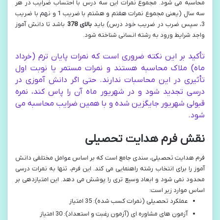
محاسبه می شود. مجموع نمرات این سه درس با احتساب ضرایب در هر
سه سال (یعنی مجموع نمرات هفتم و هشتم با ضریب 1 و نهم با ضریب
3، سپس ضرب در ضریب خود درس) باید
بالای 378
باشد تا دانش آموز
واجد شرایط ورود به رشته انسانی شناخته شود.
تأکید بر این نکته ضروری است که نمرات پایان ترم (خرداد
ماه) ملاک محاسبه هستند و نمرات مستمر یا نوبت اول
تأثیری در این محاسبات ندارند. حتی اگر دانش آموزی در
درسی تجدید شود و در شهریور ماه آن را پاس کند، نمره
قبولی شهریور جایگزین شده و با همین ضرایب محاسبه می
شود.
نقش فرم هدایت تحصیلی
فرم هدایت تحصیلی، سندی جامع است که بر اساس عوامل مختلفی دانش
آموز را برای انتخاب رشته راهنمایی می کند. این فرم، تنها به نمرات درسی
محدود نمی شود و ابعاد وسیع تری را پوشش می دهد. این امتیازدهی بر
اساس موارد زیر است:
عملکرد تحصیلی (نمرات کسب شده): 35 امتیاز
آزمون های مشاوره ای (آزمون رغبت و استعداد): 30 امتیاز