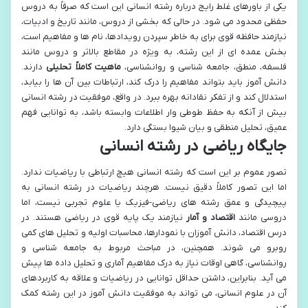
یکی از باورهای غلط رایج درباره رشته انسانی این است که صرفاً به دروس
حفظی محدود می شود. در حالی که بخشی از دروس، مانند تاریخ و ادبیات،
نیازمند حافظه قوی برای به خاطر سپردن رویدادها، نام ها و مفاهیم است،
بخش عمده ای از این رشته، به ویژه در مقاطع بالاتر و دروس مانند
فلسفه، منطق، جامعه شناسی و روانشناسی،
ماهیت کاملاً تحلیلی
دارند.
دانش آموز باید بتواند مفاهیم را درک کند، ارتباطات بین آن ها را بیابد،
استدلال کند و از تفکر نقادانه بهره ببرد. در واقع، موفقیت در رشته انسانی
بیش از آنکه به حفظ طوطی وار اطلاعات وابسته باشد، به توانایی فهم
عمیق، تحلیل منطقی و بیان شیوا بستگی دارد.
جایگاه ریاضی در رشته انسانی
تصور عموم بر این است که رشته انسانی هیچ ارتباطی با ریاضیات ندارد.
اما این تصور کاملاً دقیق نیست. هرچند ریاضیات در رشته انسانی به
پیچیدگی و عمق رشته های ریاضی-فیزیک یا علوم تجربی نیست، اما
دروسی مانند
اقتصاد و آمار
نیازمند یک پایه قوی در ریاضی هستند. در
درس اقتصاد، دانش آموزان با نمودارها، محاسبات اولیه و تحلیل های کمی
روبرو می شوند. همچنین، در مباحث مربوط به جامعه شناسی و
روانشناسی، گاهی اوقات نیاز به درک مفاهیم آماری و تحلیل داده ها پیش
می آید. بنابراین، داشتن حداقل توانایی در ریاضیات و علاقه به کاربردهای
آن در علوم انسانی، می تواند به موفقیت دانش آموز در این رشته کمک