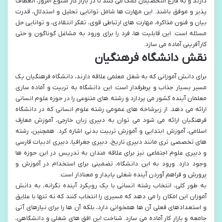
دارند و به فارغ التحصیلان کمک می کنند تا در بازار کار متنوع امروز، انعطاف
پذیر و موفق باشند. این مهارت ها شامل توانایی تحلیل و استدلال، قدرت
بیان و فنون مذاکره، مهارت های ارتباطی قوی، تفکر انتقادی، و توانایی حل
مسئله است. این قابلیت ها، فرد را برای ورود به مشاغل گوناگون و حتی
کارآفرینی آماده می سازد.
نقش دانشگاه فرهنگیان
برای دانش آموزانی که به شغل معلمی علاقه دارند، دانشگاه فرهنگیان یک
مسیر بسیار جذاب و پرطرفدار است. این دانشگاه به تربیت و آماده سازی
معلمان آینده کشور می پردازد و رشته های متنوعی را در حوزه علوم انسانی
ارائه می دهد. از زیرشاخه های عمومی رشته علوم انسانی که در دانشگاه
فرهنگیان ارائه می شود می توان به دبیری زبان خارجی، آموزش معارف
اسلامی، آموزش ابتدایی و آموزش تربیت بدنی اشاره کرد. همچنین، رشته
های تخصصی تری مانند دبیری تاریخ، دبیری جغرافیا، دبیری ادبیات فارسی
و دبیری علوم اجتماعی نیز برای علاقه مندان به تدریس در این حوزه ها
وجود دارد. ورود به این دانشگاه، تضمینی برای استخدام در آموزش و
پرورش و فراهم آوردن آینده شغلی پایدار و معنادار است.
به طور کلی، انتخاب رشته انسانی با یک رویکرد آینده نگرانه، به دانش
آموزان این امکان را می دهد که مسیری را انتخاب کنند که نه تنها با علایق
و استعدادهای فعلی آن ها همخوانی دارد، بلکه آن ها را برای نیازهای آتی
جامعه و بازار کار آماده می سازد. شناخت این افق های شغلی و دانشگاهی،