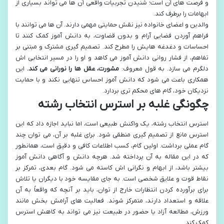
و فرصت های آن است؛ شنیدن تجربیات واقعی آن ها می تواند بسیاری از
ابهامات را برطرف کند.
والدین و اعضای خانواده نیز نقش حمایتی مهمی دارند. آن ها می توانند با
فراهم آوردن فضایی آرام و بدون قضاوت، به دانش آموز کمک کنند تا
احساسات و دغدغه هایش را مطرح کند. تصمیم گیری مشترک و مبتنی بر
تفاهم، از فشار روانی دانش آموز می کاهد و او را در مسیر انتخابی اش
دلگرم می سازد. به قول معروف:
مشورت، عقل ها را نورانی می کند.
این
همکاری باعث می شود که دانش آموز احساس تنهایی نکند و با حمایت
نزدیکان خود، گام های محکم تری بردارد.
چگونگی غلبه بر استرس انتخاب رشته
استرس انتخاب رشته، یک واکنش طبیعی است، اما نباید اجازه داد که این
استرس مانع از تصمیم گیری منطقی شود. برای غلبه بر آن، می توان چند
گام عملی برداشت. اولین گام، کسب اطلاعات کافی و دقیق است، همانطور
که در این مقاله به آن پرداخته شد. هرچه دانش و آگاهی دانش آموز
بیشتر باشد، از ابهام و نگرانی اش کاسته می شود. گام بعدی، تمرکز بر
نقاط قوت و علایق شخصی است. به جای مقایسه خود با دیگران یا تلاش
برای برآورده کردن انتظارات خارج از توان، باید بر آنچه که واقعاً به آن
علاقه و استعداد دارند، متمرکز شوند. فعالیت های آرامش بخش مانند
ورزش، مطالعه آزاد یا حضور در طبیعت نیز می تواند به کاهش استرس
کمک کند.