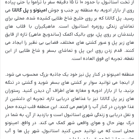
از تخت استانبول، با حدود ۱۰ تا ۱۵ دقیقه سفر با تراموا یا حتی پیاده
روی از بازار ادویه، به منطقه پر جنب و جوش
امینونو
و
پل گالاتا
می
رسید. پل گالاتا که بر روی خلیج شاخ طلایی کشیده شده، محلی برای
تماشای زندگی روزمره استانبول است. ماهیگیران با قلاب های
بلندشان بر روی پل، بوی بالیک اکمک (ساندویچ ماهی) تازه از قایق
های زیر پل و عبور کشتی های مختلف، فضایی بی نظیر را ایجاد می
کنند. قدم زدن روی این پل و تماشای بسفر و شاخ طلایی از این
نقطه، تجربه ای فوق العاده است.
منطقه امینونو در کنار پل نیز خود یک جاذبه بزرگ محسوب می شود.
از اینجا می توانید سوار بر کشتی های بسفر شوید و گشتی در تنگه
بزنید، یا از بازار ادویه و مغازه های اطراف آن دیدن کنید. رستوران
های زیر پل گالاتا نیز با غذاهای دریایی تازه، تجربه ای دلنشین از
غذا خوردن در کنار آب را فراهم می کنند. این منطقه قلب تپنده حمل
و نقل دریایی و زندگی شهری استانبول است و بازدید از آن، به شما در
درک بهتر حال و هوای واقعی شهر کمک می کند. در واقع، امینونو
محلی است که می توانید حس کنید استانبول، شهر پل ها و آب
هاست و ارتباط عمیقی با دریا دارد.