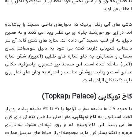
با فضای معنوی و آرامش بخش خود، لحظاتی از سکوت و تأمل را به
ارمغان می آورد.
کاشی های آبی رنگ ایزنیک که دیوارهای داخلی مسجد را پوشانده
اند، در زیر نور خورشید جلوه ای بی نظیر پیدا می کنند و به همین
دلیل، به آن لقب مسجد آبی داده اند. مناره های شش گانه آن نیز
داستانی شنیدنی دارند؛ گفته می شود به دلیل سوءتفاهم میان
سلطان و معمارش، به جای مناره های طلایی (آلتین)، شش مناره
(آلتی) ساخته شده است. این مسجد نیز همچون ایاصوفیه، مکانی
عبادی است و رعایت پوشش مناسب و احترام به زمان های نماز برای
بازدیدکنندگان الزامی است.
کاخ توپکاپی (Topkapı Palace)
با حدود ۷ تا ۱۰ دقیقه سفر با تراموا یا ۳۰ تا ۳۵ دقیقه پیاده روی از
تخت استانبول، به
کاخ توپکاپی
، مقر اصلی سلاطین عثمانی برای قرن
ها، می رسید. این کاخ وسیع، که بر روی تپه ای مشرف به دریای
مرمره و تنگه بسفر قرار دارد، مجموعه ای از حیاط های سرسبز، عمارت