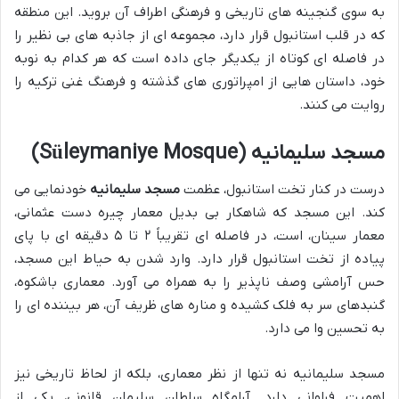
به سوی گنجینه های تاریخی و فرهنگی اطراف آن بروید. این منطقه
که در قلب استانبول قرار دارد، مجموعه ای از جاذبه های بی نظیر را
در فاصله ای کوتاه از یکدیگر جای داده است که هر کدام به نوبه
خود، داستان هایی از امپراتوری های گذشته و فرهنگ غنی ترکیه را
روایت می کنند.
مسجد سلیمانیه (Süleymaniye Mosque)
درست در کنار تخت استانبول، عظمت
مسجد سلیمانیه
خودنمایی می
کند. این مسجد که شاهکار بی بدیل معمار چیره دست عثمانی،
معمار سینان، است، در فاصله ای تقریباً ۲ تا ۵ دقیقه ای با پای
پیاده از تخت استانبول قرار دارد. وارد شدن به حیاط این مسجد،
حس آرامشی وصف ناپذیر را به همراه می آورد. معماری باشکوه،
گنبدهای سر به فلک کشیده و مناره های ظریف آن، هر بیننده ای را
به تحسین وا می دارد.
مسجد سلیمانیه نه تنها از نظر معماری، بلکه از لحاظ تاریخی نیز
اهمیت فراوانی دارد. آرامگاه سلطان سلیمان قانونی، یکی از