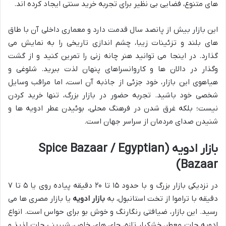
های متنوع، فضایی بی نظیر برای تجربه خرید سنتی ایجاد کرده اند.
این بازار بیش از پانصد سال قدمت دارد و معماری داخلی آن با طاق
های بلند و تزئینات زیبا، چشم اندازی تاریخی را به نمایش می
گذارد. در اینجا می توانید هنر چانه زنی را تمرین کنید و از گشت
وگذار در دالان ها و کاروانسراهای پنهان لذت ببرید. شلوغی و
هیاهوی این بازار، خود جزئی از جاذبه آن است، اما مراقب وسایل
شخصی خود باشید. تجربه حضور در بازار بزرگ، تنها خرید کردن
نیست؛ بلکه غرق شدن در فرهنگ محلی، بوئیدن عطر ادویه ها و
شنیدن صدای مردمان از سراسر جهان است.
بازار ادویه (Spice Bazaar / Egyptian
Bazaar)
در نزدیکی بازار بزرگ و با حدود ۱۵ تا ۲۰ دقیقه پیاده روی یا ۵ تا ۷
دقیقه با تراموا از تخت استانبول، به
بازار ادویه
یا بازار مصری ها می
رسید. این بازار، ضیافتی رنگارنگ و خوش بو برای حواس است. انواع
ادویه جات معطر، خشکبار تازه، چای های خاص، شیرینی جات لذیذ و