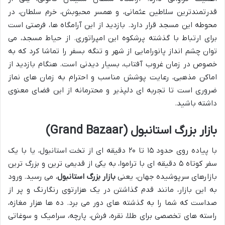
قدرتمندترین سلاطین عثمانی، و همسر محبوبش، خرم سلطان، در
محوطه این مسجد قرار دارد. بازدید از این آرامگاه ها، فرصتی است
برای ارتباط با گذشته پرشکوه این امپراتوری. از حیاط مسجد، می
توان چشم انداز پانورامایی از شهر و تنگه بسفر را تماشا کرد که به
خصوص در زمان غروب آفتاب، بسیار دیدنی است. هنگام بازدید از
اماکن مذهبی، رعایت پوشش مناسب و احترام به زمان های نماز
ضروری است تا تجربه ای دلپذیر و محترمانه از این فضای معنوی
داشته باشید.
بازار بزرگ استانبول (Grand Bazaar)
با پیاده روی حدود ۱۵ تا ۲۰ دقیقه ای از تخت استانبول، یا با یک
سفر کوتاه ۵ دقیقه ای با تراموا، به یکی از قدیمی ترین و بزرگ ترین
بازارهای سرپوشیده جهان، یعنی
بازار بزرگ استانبول
، می رسید. ورود
به این بازار، مانند قدم گذاشتن در یک هزارتوی رنگارنگ و پر از
صداست که شما را به گذشته های دور می برد. ده ها هزار مغازه،
راسته های تخصصی برای طلا، نقره، فرش، پارچه، سرامیک و سوغاتی