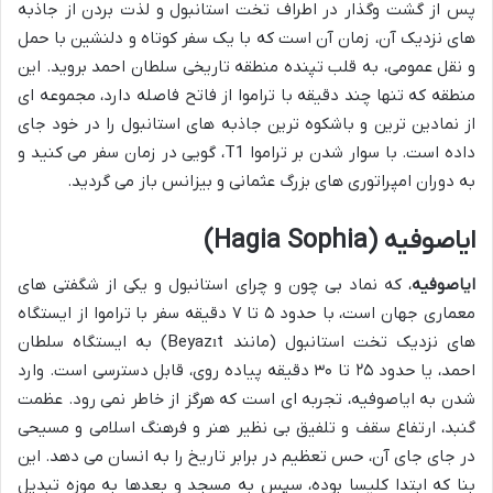
پس از گشت وگذار در اطراف تخت استانبول و لذت بردن از جاذبه
های نزدیک آن، زمان آن است که با یک سفر کوتاه و دلنشین با حمل
و نقل عمومی، به قلب تپنده منطقه تاریخی سلطان احمد بروید. این
منطقه که تنها چند دقیقه با تراموا از فاتح فاصله دارد، مجموعه ای
از نمادین ترین و باشکوه ترین جاذبه های استانبول را در خود جای
داده است. با سوار شدن بر تراموا T1، گویی در زمان سفر می کنید و
به دوران امپراتوری های بزرگ عثمانی و بیزانس باز می گردید.
ایاصوفیه (Hagia Sophia)
ایاصوفیه
، که نماد بی چون و چرای استانبول و یکی از شگفتی های
معماری جهان است، با حدود ۵ تا ۷ دقیقه سفر با تراموا از ایستگاه
های نزدیک تخت استانبول (مانند Beyazıt) به ایستگاه سلطان
احمد، یا حدود ۲۵ تا ۳۰ دقیقه پیاده روی، قابل دسترسی است. وارد
شدن به ایاصوفیه، تجربه ای است که هرگز از خاطر نمی رود. عظمت
گنبد، ارتفاع سقف و تلفیق بی نظیر هنر و فرهنگ اسلامی و مسیحی
در جای جای آن، حس تعظیم در برابر تاریخ را به انسان می دهد. این
بنا که ابتدا کلیسا بوده، سپس به مسجد و بعدها به موزه تبدیل