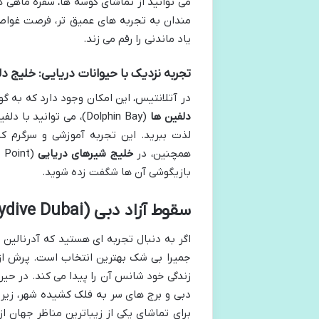
می توانید از تماشای کوسه ها، سفره ماهی ها
مندان به تجربه های عمیق تر، فرصت غواصی 
یاد ماندنی را رقم می زند.
تجربه نزدیک با حیوانات دریایی: خلیج د
در آتلانتیس، این امکان وجود دارد که به گو
دلفین ها
(Dolphin Bay)، می توا
لذت ببرید. این تجربه آموزشی و سرگرم کن
همچنین، در
خلیج شیرهای دریایی
بازیگوشی آن ها شگفت زده شوید.
سقوط آزاد دبی (Skydive Dubai): اوج هیجان بر فراز نخل
اگر به دنبال تجربه ای هستید که آدرنالین ش
جمیرا بی شک بهترین انتخاب است. پرش از ا
زندگی خود شانس آن را پیدا می کند. در حین
دبی و برج های سر به فلک کشیده شهر، زیر پ
برای تماشای یکی از زیباترین مناظر جهان از