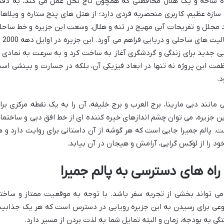
فده شاخه و یک هلال محافظتی که همچون تاج نخل عمل می کند، به دق
زه عظیم، کاربری منحصربه فردی دارد؛ از هتل های پنج ستاره و ویلاها
د مجلل و تفریحات آبی مهیج در تنه و هلال. وسعت این جزیره و خط ساحل
طولانی آن، فرصت های بی شماری را 
دید برای زندگی و گردشگری آغاز به ساخت کرد و به سرعت به نمادی ا
مت این پروژه نه تنها در ابعاد فیزیکی آن، بلکه در جسارت و بینشی اس
د.
 مانند دبی مارینا، برج العرب و برج خلیفه، آن را به یک نقطه مرکزی برا
ین جزیره، می توان چشم اندازهای خیره کننده ای از خط افق دبی و ساختما
 پالم جمیرا جایی است که هر گوشه از آن داستانی برای روایت دارد و ه
ود را از لوکس گرایی، آرامش و هیجان در آن بیابد.
اه های دسترسی به پالم جمیرا
می تواند بخشی از تجربه سفر باشد. با توجه به موقعیت ممتاز و ساختا
وعی برای رسیدن به این جزیره رویایی در دسترس است که هر یک جذابی
 به بودجه، زمان و البته تمایل شما به لذت بردن از مسیر دارد.