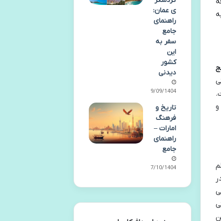
گردشگر
ه
ی عمان:
ه
راهنمای
جامع
سفر به
این
کشور
ج
دیدنی
ی
29/09/1404
.
و
تاریخ و
فرهنگ
امارات –
راهنمای
جامع
لم
07/10/1404
ر
ی
ی
ن