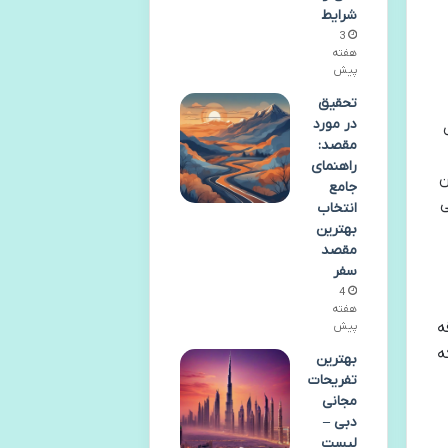
شرایط
3
هفته
پیش
تحقیق
در مورد
مقصد:
راهنمای
ن
جامع
ی
انتخاب
بهترین
مقصد
سفر
4
هفته
ه
پیش
ه
بهترین
تفریحات
مجانی
دبی –
لیست