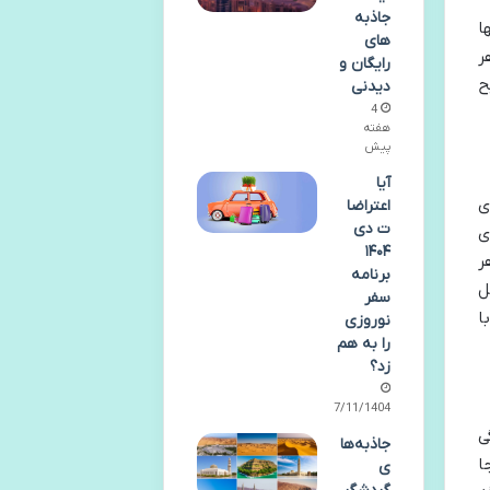
جاذبه
ا
های
ر
رایگان و
ح
دیدنی
4
هفته
پیش
آیا
ی
اعتراضا
ت دی
ه ای
۱۴۰۴
، هر
برنامه
ل
سفر
ا
نوروزی
را به هم
زد؟
27/11/1404
ی
جاذبه‌ها
ا
ی