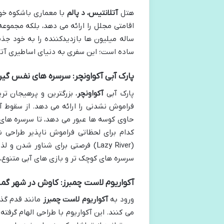
هتل
آتلانتیس، د پالم
با معماری باشکوه خود
اقامتی مجلل را ارائه می دهد، بلکه مجموعه
ساله میلیون ها بازدیدکننده را به خود جذ
ساده است؛ این سفری به دنیای اساطیری آ
پارک آبی آکواونچر: سرسره های نفس گیر 
پارک آبی
آکواونچر
، بزرگترین و پرهیجان تر
کدام برای لحظاتی فراموش ناپذیر طراحی ش
(Lazy River) فرصتی برای شناور ش
سرسره های کوچک تر و بازی های آبی متنوع، 
آکواریوم لاست چمبرز: کاوش در شهر گم
ورود به
آکواریوم لاست چمبرز
مانند قدم گذا
می کنند. این آکواریوم با طراحی الهام گرفته 