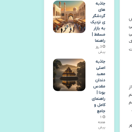
جاذبه
های
گردشگر
ش
ی نزدیک
ی
به بازار
ی
مسقط |
راهنما
ک
3 روز
ت
پیش
جاذبه
اصلی
معبد
دندان
مقدس
ز
بودا |
م
راهنمای
م
کامل و
جامع
1
هفته
ر
پیش