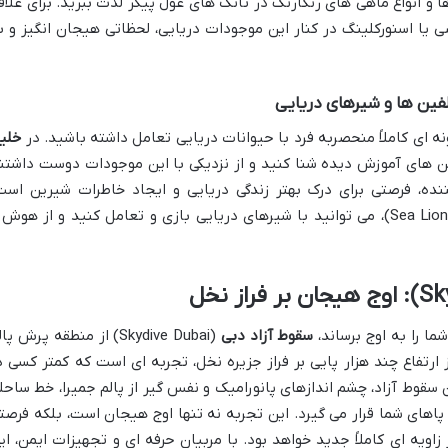
 و انواع ماهی های رنگارنگ در تانک های غول پیکر لذت ببرید. برای علاق
یا اسنورکلینگ در کنار این موجودات دریایی، لحظاتی هیجان انگیز و ب
لفین ها و شیرهای دریایی
نه ای کاملاً منحصربه فرد با حیوانات دریایی تعامل داشته باشید. در
خلی
نید با دلفین های آموزش دیده شنا کنید و از نزدیکی با این موجودات دوست داشتن
نده، فرصتی برای درک بهتر زندگی دریایی و ایجاد خاطرات شیرین است
(Sea Lion Point)، می توانید با شیرهای دریایی بازی و تعامل کنید و از هوش 
ما را به اوج برساند،
سقوط آزاد دبی
(Skydive Dubai) از منطقه پرش پا
رتفاع چند هزار پایی بر فراز جزیره نخل، تجربه ای است که کمتر کسی د
 سقوط آزاد، چشم اندازهای پانورامیک و نفس گیر از پالم جمیرا، خط ساحل
اهای شما قرار می گیرد. این تجربه نه تنها اوج هیجان است، بلکه فرصت
 زاویه ای کاملاً جدید خواهد بود. با مربیان حرفه ای و تجهیزات ایمن، ای