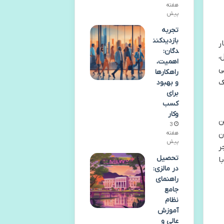
هفته
پیش
تجربه
بازدیدکنن
ر
دگان:
،
اهمیت،
ی
راهکارها
ک
و بهبود
برای
کسب
وکار
ن
3
ن
هفته
پیش
ر
تحصیل
ا
در مالزی:
راهنمای
جامع
نظام
آموزش
عالی و