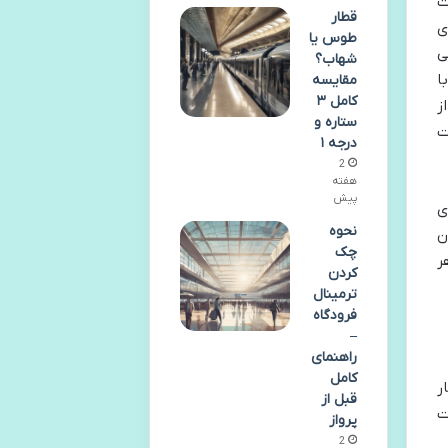
ت
قطار
ی
طوس یا
ی
شهاب؟
برای فعالیت های ساحلی و دریایی فراهم می آورد. این جزیره در اوایل دهه 2000 با
مقایسه
کامل ۳
ز
ستاره و
ت
درجه ۱
2
هفته
پیش
ی
نحوه
ن
چک
ر
کردن
ترمینال
فرودگاه
–
راهنمای
کامل
ر
قبل از
ت
پرواز
2