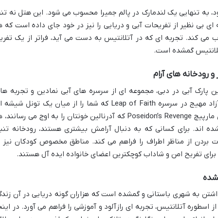
، به تنهایی یک لندمارک در پالم جمیرا محسوب می شود. این هتل نه تنه
 ای بی نظیر از تفریحات آبی و دریایی را نیز در خود جای داده است که ه
ب می کند. تجربه ای که در آتلانتیس به دست می آید، فراتر از یک تفری
تلانتیس گمشده است.
و رودخانه های آرام
ین پارک آبی در دبی، مجموعه ای از سرسره های آبی نمادین و تجربه ها
فراموش نشدنی را ارائه می دهد. از سقوط آزاد مهیج در سرسره Leap of Faith که شما را از میان یک تونل شیش
حاوی کوسه ها عبور می دهد، تا سرسره های مارپیچ Poseidon’s Revenge که آدرنالین خونتان را به اوج می رسانند
ده اند. برای کسانی که به دنبال آرامش بیشتری هستند، رودخانه تنب
دن و لذت بردن از مناظر اطراف را فراهم می کند. مناطق مخصوص کودکان نیز ب
برای تفریح امن و شاداب کوچکترین اعضای خانواده ایده آل هستند.
شده
شتن به شهری باستانی و گمشده است که هزاران گونه دریایی در آن زندگ
از اسطوره آتلانتیس، تجربه ای رازآلود و آموزشی را فراهم می آورد. در اینج