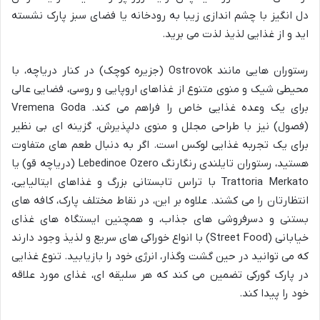
دل انگیز با چشم اندازی زیبا به رودخانه یا فضای سبز پارک نشسته
اید و از غذایی لذیذ لذت می برید.
رستوران هایی مانند Ostrovok (جزیره کوچک) در کنار دریاچه، با
محیطی شیک و منوی متنوع از غذاهای اروپایی و روسی، فضایی عالی
برای یک وعده غذایی خاص را فراهم می کند. Vremena Goda
(فصول) نیز با طراحی مجلل و منوی دلپذیرش، گزینه ای بی نظیر
برای یک تجربه غذایی لوکس است. اگر به دنبال طعم های متفاوت
هستید، رستوران تایلندی رنگارنگ Lebedinoe Ozero (دریاچه قو) یا
Trattoria Merkato با تراس تابستانی بزرگ و غذاهای ایتالیایی،
انتظارتان را می کشند. علاوه بر این، در نقاط مختلف پارک، کافه های
بستنی و دسرفروشی های جذاب، و همچنین ایستگاه های غذای
خیابانی (Street Food) با انواع خوراکی های سریع و لذیذ وجود دارند
که می توانید در حین گشت وگذار، انرژی خود را بازیابید. تنوع غذایی
در پارک گورکی تضمین می کند که هر سلیقه ای، غذای مورد علاقه
خود را پیدا کند.