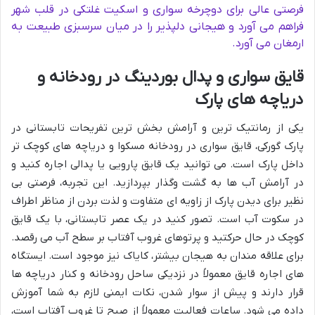
فرصتی عالی برای دوچرخه سواری و اسکیت غلتکی در قلب شهر
فراهم می آورد و هیجانی دلپذیر را در میان سرسبزی طبیعت به
ارمغان می آورد.
قایق سواری و پدال بوردینگ در رودخانه و
دریاچه های پارک
یکی از رمانتیک ترین و آرامش بخش ترین تفریحات تابستانی در
پارک گورکی، قایق سواری در رودخانه مسکوا و دریاچه های کوچک تر
داخل پارک است. می توانید یک قایق پارویی یا پدالی اجاره کنید و
در آرامش آب ها به گشت وگذار بپردازید. این تجربه، فرصتی بی
نظیر برای دیدن پارک از زاویه ای متفاوت و لذت بردن از مناظر اطراف
در سکوت آب است. تصور کنید در یک عصر تابستانی، با یک قایق
کوچک در حال حرکتید و پرتوهای غروب آفتاب بر سطح آب می رقصد.
برای علاقه مندان به هیجان بیشتر، کایاک نیز موجود است. ایستگاه
های اجاره قایق معمولاً در نزدیکی ساحل رودخانه و کنار دریاچه ها
قرار دارند و پیش از سوار شدن، نکات ایمنی لازم به شما آموزش
داده می شود. ساعات فعالیت معمولاً از صبح تا غروب آفتاب است،