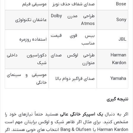
Bose
صدای شفاف حذف نویز
موسیقی فیلم
طراحی مدرن Dolby
Sony
عاشقان تکنولوژی
Atmos
بیس قوی قیمت
JBL
استفاده روزمره
مناسب
Harman
طراحی لوکس صدای
دکوراسیون داخلی
Kardon
متوازن
شیک
موسیقی و سینمای
Yamaha
صدای فراگیر دوام بالا
خانگی
نتیجه گیری
اگر به دنبال
یک اسپیکر خانگی عالی
هستید حتماً نیازهای خود را
مشخص کنید. برای مثال اگر ظاهر شیک و لوکس برایتان مهم است
Harman Kardon یا Bang & Olufsen انتخاب های خوبی هستند. اگر