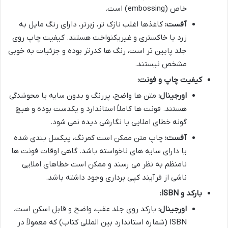
خاص (embossing) است.
آفست:
کاغذها اغلب نازک تر، زبرتر، دارای رنگ مایل به
زرد یا خاکستری و غیریکنواخت هستند. کیفیت چاپ روی
جلد پایین تر است، رنگ ها کدرتر بوده و جزئیات به خوبی
مشخص نیستند.
کیفیت چاپ و فونت:
اورجینال:
متن ها واضح، پررنگ و بدون سایه یا محوشدگی
هستند. فونت ها کاملاً استاندارد و یکدست بوده و هیچ
گونه خطای املایی یا نگارشی دیده نمی شود.
آفست:
چاپ متن ممکن است کمرنگ، پیکسل بندی شده
یا دارای سایه های ناخواسته باشد. گاهی اوقات فونت ها
نامنظم به نظر می رسند و ممکن است خطاهای املایی
ناشی از فرآیند کپی برداری وجود داشته باشد.
بارکد و ISBN:
اورجینال:
بارکد روی جلد عقب، واضح و قابل اسکن است.
ISBN (شماره استاندارد بین المللی کتاب) که معمولاً در