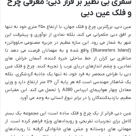
سفری بی نظیر بر فراز دبی: معرفی چرخ
و فلک عین دبی
عین دبی، بزرگترین چرخ و فلک جهان، با ارتفاع ۲۵۰ متری خود نه تنها
بر افق دبی حکمرانی می کند، بلکه نمادی از نوآوری و پیشرفت این
شهر به شمار می رود. این سازه عظیم در جزیره مصنوعی «بلوواترز»
(Bluewaters Island) واقع شده و به مهمانان فرصت می دهد تا
مناظری بی کران از خط ساحلی خیره کننده، آسمان خراش های
نمادین، و چشم اندازهای دریای عرب را تجربه کنند. چرخ و فلک عین
دبی با طراحی منحصر به فرد خود، نه تنها یک جاذبه گردشگری، بلکه
یک شاهکار مهندسی است که هر پایه آن ۱۲۶ متر ارتفاع دارد و وزنی
معادل چهار هواپیمای ایرباس A380 را تحمل می کند. این مقیاس
عظیم، بازدیدکنندگان را در برابر نبوغ انسانی به وجد می آورد.
عین دبی فراتر از یک چرخ و فلک ساده است؛ این مجموعه یک بستر
کامل برای تجربیات تفریحی و رویدادهای ویژه فراهم کرده است. از
مهمانی های دوستانه و جشن های خانوادگی گرفته تا رویدادهای