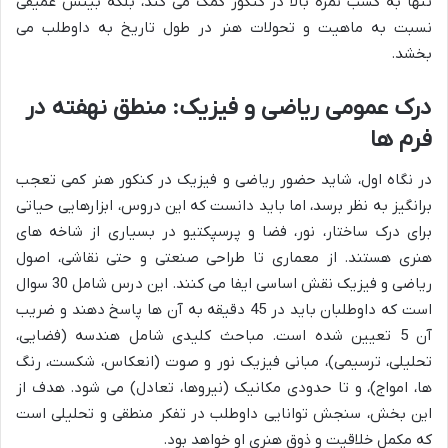
تنها به کسب نمره بالا در کنکور کمک می کند، بلکه بینش عمیقی
نسبت به ماهیت و تحولات هنر در طول تاریخ به داوطلب می
بخشد.
درک عمومی ریاضی و فیزیک: منطق نهفته در
فرم ها
در نگاه اول، شاید حضور ریاضی و فیزیک در کنکور هنر کمی تعجب
برانگیز به نظر برسد، اما باید دانست که این دروس، ابزارهایی حیاتی
برای درک ساختار، نور، فضا و پرسپکتیو در بسیاری از شاخه های
هنری هستند. از معماری تا طراحی صنعتی و حتی نقاشی، اصول
ریاضی و فیزیک نقش اساسی ایفا می کنند. این درس شامل 30 سوال
است که داوطلبان باید در 45 دقیقه به آن ها پاسخ دهند و ضریب
آن 5 تعیین شده است. مباحث کلیدی شامل هندسه (فضایی،
تحلیلی، ترسیمی)، مبانی فیزیک نور و صوت (انعکاس، شکست، رنگ
ها، امواج)، و تا حدودی مکانیک (نیروها، تعادل) می شود. هدف از
این بخش، سنجش توانایی داوطلب در تفکر منطقی و تحلیلی است
که مکمل خلاقیت و ذوق هنری او خواهد بود.