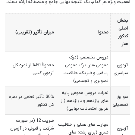
اهمیت ویژه هر کدام، یک نتیجه نهایی جامع و منصفانه ارائه دهند.
بخش
اصلی
محتوا
میزان تأثیر (تقریبی)
کنکور
هنر
دروس تخصصی (درک
آزمون
عمومی هنر، درک عمومی
معمولاً 50% از نمره کل
سراسری
ریاضی و فیزیک، خلاقیت
آزمون کتبی
تصویری و تجسمی)
نمرات دروس عمومی پایه
سوابق
30% تأثیر قطعی در نمره
های یازدهم و دوازدهم (از
تحصیلی
کل کنکور
طریق امتحانات نهایی)
ضریب 12 (در صورت
مهارت های عملی و خلاقیت
آزمون
شرکت و قبولی در آزمون
هنری (برای رشته های