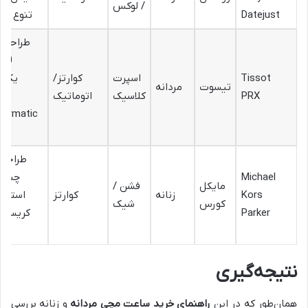
/ لوکس
Datejust
تنوع متر
طراحی 
0
Tissot
اسپرت
کوارتز/
یکپا
تیسوت
مردانه
PRX
کلاسیک
اتوماتیک
مو
ermatic
طراحی‌
Michael
چشم‌ن
مایکل
فشن /
Kors
زنانه
کوارتز
استفاد
کورس
شیک
Parker
کریستال
مت
نتیجه‌گیری
همان‌طور که در این
راهنمای خرید ساعت مچی مردانه
و زنانه بررسی