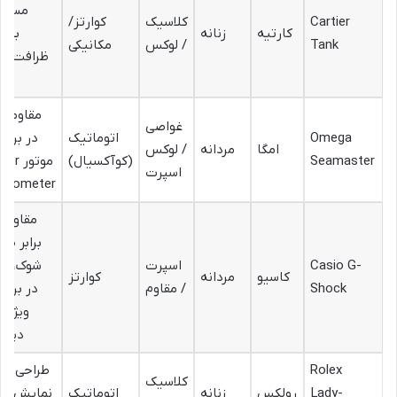
مستط
Cartier
کلاسیک
کوارتز/
کارتیه
زنانه
بی‌ز
Tank
/ لوکس
مکانیکی
ظرافت، اع
ر
مقاومت ب
غواصی
Omega
اتوماتیک
در برابر
امگا
مردانه
/ لوکس
Seamaster
(کوآکسیال)
موتور 
اسپرت
onometer
مقاومت
برابر ضر
Casio G-
اسپرت
شوک، مق
کاسیو
مردانه
کوارتز
Shock
/ مقاوم
در برابر
ویژگی‌
دیجی
Rolex
طراحی ظر
کلاسیک
Lady-
رولکس
زنانه
اتوماتیک
نمایش تار