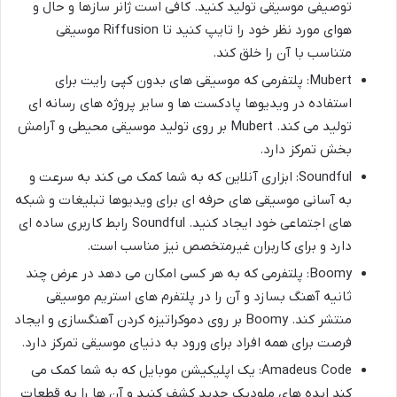
توصیفی موسیقی تولید کنید. کافی است ژانر سازها و حال و
هوای مورد نظر خود را تایپ کنید تا Riffusion موسیقی
متناسب با آن را خلق کند.
Mubert: پلتفرمی که موسیقی های بدون کپی رایت برای
استفاده در ویدیوها پادکست ها و سایر پروژه های رسانه ای
تولید می کند. Mubert بر روی تولید موسیقی محیطی و آرامش
بخش تمرکز دارد.
Soundful: ابزاری آنلاین که به شما کمک می کند به سرعت و
به آسانی موسیقی های حرفه ای برای ویدیوها تبلیغات و شبکه
های اجتماعی خود ایجاد کنید. Soundful رابط کاربری ساده ای
دارد و برای کاربران غیرمتخصص نیز مناسب است.
Boomy: پلتفرمی که به هر کسی امکان می دهد در عرض چند
ثانیه آهنگ بسازد و آن را در پلتفرم های استریم موسیقی
منتشر کند. Boomy بر روی دموکراتیزه کردن آهنگسازی و ایجاد
فرصت برای همه افراد برای ورود به دنیای موسیقی تمرکز دارد.
Amadeus Code: یک اپلیکیشن موبایل که به شما کمک می
کند ایده های ملودیک جدید کشف کنید و آن ها را به قطعات