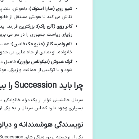
شیو روی (سارا اسنوک):
باهوش، بلندپرو
تلاش می کند تا هویتی مستقل از خانواد
کانر روی (آلن راک):
بزرگترین فرزند، اید
رؤیای ریاست جمهوری را در سر می پرو
تام وامبسگانز (متیو مک فادین):
همسر 
خانواده. او نمادی از جاه طلبی بی حدو
گرگ هیرش (نیکولاس براون):
فامیل دو
شود و با ترکیبی از حماقت و زیرکی، مو
چرا باید Succession را ببینیم؟ نقاط قوت بی بدیل
سریال جانشینی فراتر از یک درام خانوادگی س
بسیاری وجود دارد که این سریال را به یکی ا
نویسندگی هوشمندانه و دیال