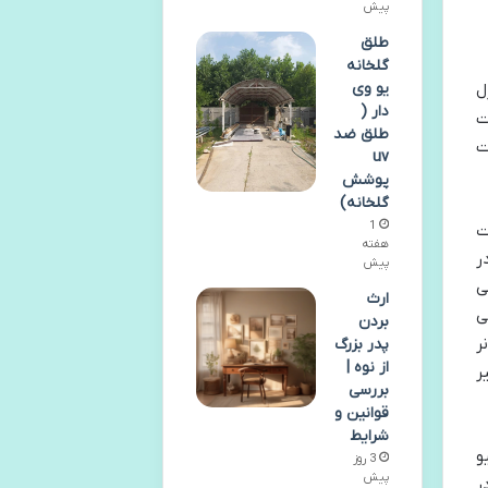
پیش
طلق
گلخانه
یو وی
ل
دار (
ت
طلق ضد
ت
uv
پوشش
گلخانه)
1
ت
هفته
ر
پیش
ی
ارث
ی
بردن
ر
پدر بزرگ
از نوه |
ر
بررسی
قوانین و
شرایط
و
3 روز
پیش
ر