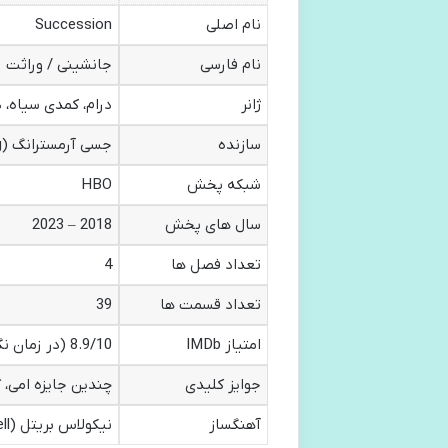
نام اصلی
Succession
نام فارسی
جانشینی / وراثت
ژانر
درام، کمدی سیاه، د
سازنده
جسی آرمسترانگ (Jesse Armstrong)
شبکه پخش
HBO
سال های پخش
2018 – 2023
تعداد فصل ها
4
تعداد قسمت ها
39
امتیاز IMDb
8.9/10 (در زمان نگارش)
جوایز کلیدی
چندین جایزه امی، گ
آهنگساز
نیکولاس بریتل (Nicholas Britell)