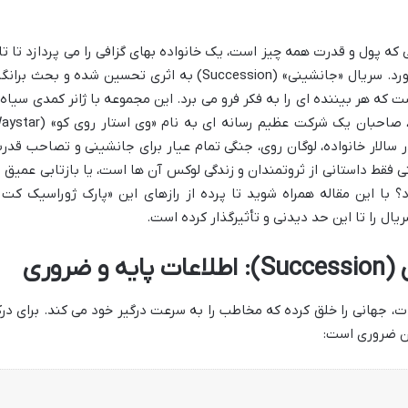
 که پول و قدرت همه چیز است، یک خانواده بهای گزافی را می پردازد تا تا
وتخت یک امپراتوری رسانه ای را به دست آورد. سریال «جانشینی» (Succession) به اثری تحسین شده و بحث برا
 که هر بیننده ای را به فکر فرو می برد. این مجموعه با ژانر کمدی سیاه 
درام خانوادگی، روایتی از زندگی خانواده روی، صاحبان یک شرکت عظیم رسانه ای به نام «وی اس
 پدر سالار خانواده، لوگان روی، جنگی تمام عیار برای جانشینی و تصاحب قدر
نی فقط داستانی از ثروتمندان و زندگی لوکس آن ها است، یا بازتابی عمیق ت
 با این مقاله همراه شوید تا پرده از رازهای این «پارک ژوراسیک کت 
یال را تا این حد دیدنی و تأثیرگذار کرده است.
روری
، جهانی را خلق کرده که مخاطب را به سرعت درگیر خود می کند. برای در
 آن ضروری است: