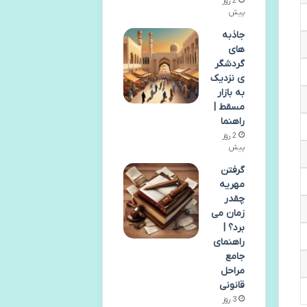
2 روز
پیش
جاذبه
های
گردشگر
ی نزدیک
به بازار
مسقط |
راهنما
2 روز
پیش
گرفتن
مهریه
چقدر
زمان می
برد؟ |
راهنمای
جامع
مراحل
قانونی
3 روز