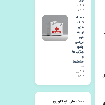
فرد
5 روز
پیش
جعبه
کمک
های
اولیه
دیبا –
بررسی
جامع
ویژگی ها
و
مشخصا
ت
5 روز
ل
پیش
بحث های داغ کاربران
از