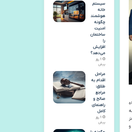
سیستم
خانه
هوشمند
چگونه
امنیت
ساختمان
را
افزایش
می‌دهد؟
1 روز
پیش
مراحل
اقدام به
طلاق:
مراجع
صالح و
جاه
راهنمای
ه
کامل
1 روز
ز
پیش
و