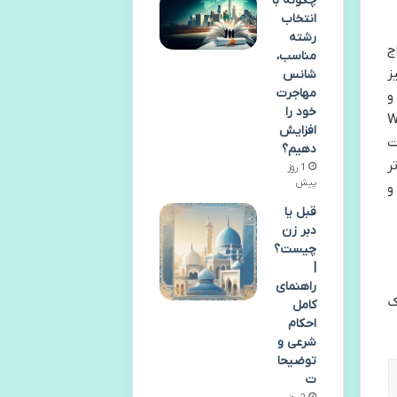
چگونه با
انتخاب
رشته
ج
مناسب،
نگیز
شانس
مهاجرت
و
خود را
تار روی کو» (Waystar
افزایش
ت
دهیم؟
ر
1 روز
پیش
و
قبل یا
دبر زن
چیست؟
|
راهنمای
ک
کامل
احکام
شرعی و
توضیحا
ت