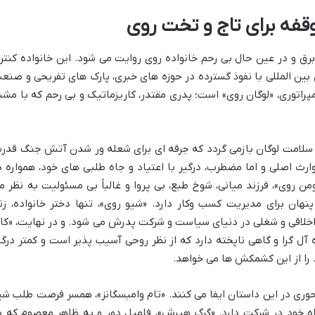
وقفه برای تاج و تخت روی
رق و در عین حال بی رحم خانواده روی روایت می شود. این خانواده کنتر
بین المللی با نفوذ گسترده در حوزه های خبری، پارک های تفریحی و صنع
پراتوری، «لوگان روی» است؛ پدری مقتدر، کاریزماتیک و بی رحم که با مش
لامت لوگان بازمی گردد که جرقه ای برای شعله ور شدن آتش جنگ قدر
وارث اصلی و اما مضطرب، درگیر با اعتیاد و جاه طلبی های خود، همواره د
من روی»، فرزند میانی، شوخ طبع، بی پروا و غالباً بی مسئولیت به نظر م
نهان برای مدیریت کسب وکار دارد. «شیو روی»، تنها دختر خانواده، زن
اخلاقی و شغلی در دنیای سیاست و شرکت پدرش می شود. و در نهایت، «کان
 آل گرا و گاهی ناپخته دارد که از نظر روحی آسیب پذیر است و کمتر درگی
 را از این کشمکش ها می خواهد.
 در این داستان ایفا می کنند. «تام وامبسگانز»، همسر فرصت طلب شی
اه خود در شرکت دارد. «گرگ هیرش»، فامیل دور و به ظاهر معصوم که د