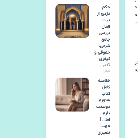
ه
حکم
دزدی از
ه
بیت
ت
المال:
بررسی
جامع
شرعی،
حقوقی و
کیفری
ر
4 روز
ه
پیش
خلاصه
کامل
کتاب
 را با
هنوزم
دوستت
دارم
اما… |
مهسا
نصیری