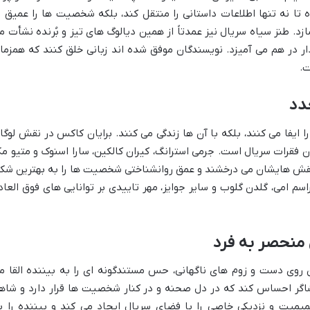
تا نه تنها اطلاعات داستانی را منتقل کند، بلکه شخصیت ها را عمیق ت
ازد. طنز سیاه سریال نیز عمدتاً از همین دیالوگ های تیز و بُرنده نشأت م
ر در هم می آمیزد. نویسندگان موفق شده اند زبانی خلق کنند که همزما
ت.
عدد
 ایفا می کنند، بلکه با آن ها زندگی می کنند. برایان کاکس در نقش لوگا
ون فقرات سریال است. جرمی استرانگ، کیران کالکین، سارا اسنوک و متیو م
نقش هایشان می درخشند و عمق روانشناختی شخصیت ها را به بهترین شک
 امی، گلدن گلوب و سایر جوایز، مهر تاییدی بر توانایی های فوق العاد
منحصر به فرد
استفاده از دوربین روی دست و زوم های ناگهانی، حس مستندگونه ای را به بیننده القا م
اگر احساس کند که در دل صحنه و در کنار شخصیت ها قرار دارد و شاه
میمیت و نزدیکی خاصی را با فضای سریال ایجاد می کند و بیننده را ب