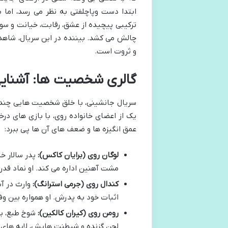
ابتدا دست وپاچلفتی به نظر می رسد، اما 
ترکیبی پیچیده از عشق، رقابت، خیانت و سوء
چالش می کشد. بیننده در این سریال، شاهد
و ثروت است.
گالری شخصیت ها: آشنایی 
سریال جانشینی، با خلق شخصیت هایی چندوجه
یک از اعضای خانواده روی، با بازی های در
عمق انگیزه ها و ضعف های آن ها پی ببرد:
لوگان روی (برایان کاکس):
مشت آهنین اداره می کند. او نماد قد
کندال روی (جرمی استرانگ):
وارث در آس
اثبات خود به پدرش. او همواره بین وف
رومن روی (کیران کالکین):
شوخ طبع، بی 
لحن گزنده و شیطنت هایش، لایه های عم