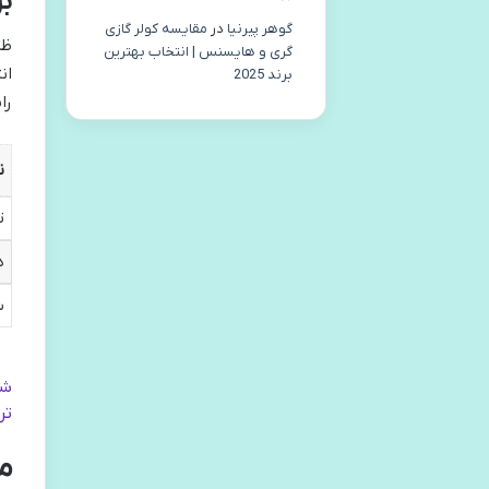
ب
گوهر پیرنیا
در
مقایسه کولر گازی
ظر
گری و هایسنس | انتخاب بهترین
ان
برند 2025
را
ن
ت
د
س
شن
تر
م