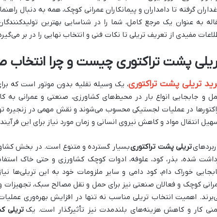
غداران گرفته تا دامداران و پیمانکاران عمرانی کوچک، همه به دنبال راهن
اله به عنوان یک مرجع کامل، شما را در شناسایی بهترین تولیدکنندگا
لاعات مفیدی از تعریف تریلی تا نکات فنی و انتخاب نهایی را در بر می‌گیرد
ریلی پشت تراکتوری چیست و چرا انتخاب 
ید تریلی پشت تراکتوری
، یک وسیله نقلیه بدون موتور است که برای
ل و جابجایی انواع بار در محیط‌های کشاورزی، صنعتی و عمرانی به کار 
اکتورها در عملیات لجستیکی محسوب می‌شوند و نقش مهمی در زنجیره تولید 
هیل انتقال مواد و کاهش نیروی انسانی و زمان مورد نیاز برای این فرآین
ربردهای
تریلی پشت تراکتوری
بسیار گسترده و متنوع است. در بخش کشاورز
داشت شده، بذر، کود، علوفه، ادوات کوچک کشاورزی و حتی خاک استفاده 
بجایی خوراک دام، کود دامی و سایر ملزومات خود به این تریلی‌ها نیاز د
رانی کوچک و فعالان صنعتی نیز برای حمل و نقل مصالح سبک، تجهیزات و 
‌برند. اهمیت انتخاب تریلی مناسب نه تنها در افزایش بهره‌وری عملیات
منی کار و کاهش هزینه‌های بلندمدت نیز تأثیرگذار است. یک
تریلی ک