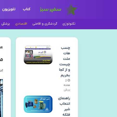
کتاب
تلویزیون
تکنولوژی
گردشگری و اقامتی
اقتصادی
پزشکی
چسب
هات
مر
ملت
چیست
و از کجا
آخری
بخریم
2
هفته
پیش
راهنمای
انتخاب
شیر
فلکه