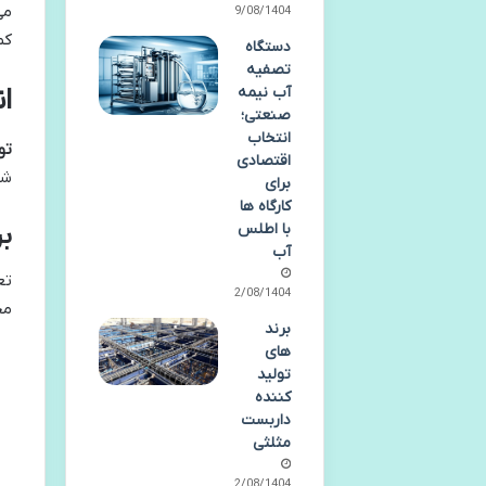
می
19/08/1404
کم
دستگاه
تصفیه
ا
آب نیمه
صنعتی؛
انتخاب
تو
اقتصادی
شن
برای
کارگاه ها
با اطلس
بر
آب
تع
12/08/1404
مح
برند
های
تولید
کننده
داربست
مثلثی
12/08/1404