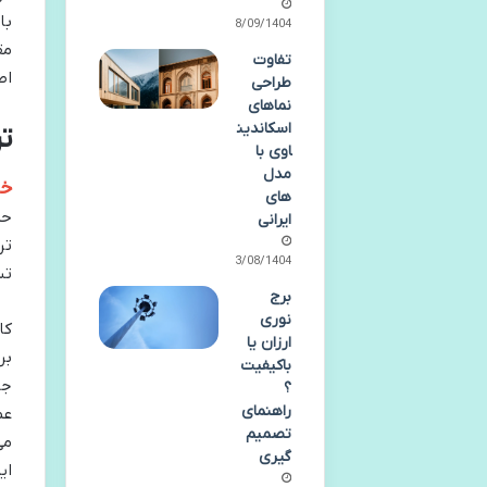
با
28/09/1404
مق
تفاوت
اط
طراحی
نماهای
اسکاندین
ت
اوی با
مدل
خر
های
حم
ایرانی
تر
23/08/1404
تس
برج
نوری
کا
ارزان یا
بر
باکیفیت
جا
؟
راهنمای
عم
تصمیم
می
گیری
ای