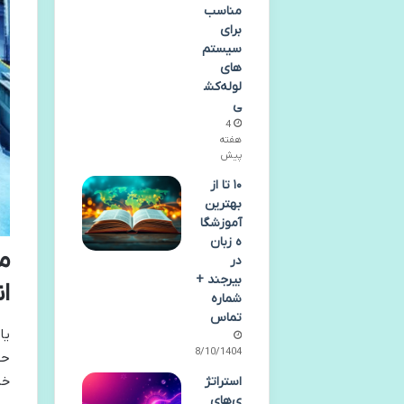
مناسب
برای
سیستم‌
های
لوله‌کش
ی
4
هفته
پیش
۱۰ تا از
بهترین
آموزشگا
ه زبان
م
در
بیرجند +
ا
شماره
تماس
یا
28/10/1404
حی
خا
استراتژ
ی‌های