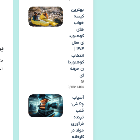
بهترین
کیسه
خواب
های
کوهنورد
ی سال
بر
۱۴۰۴ |
انتخاب
مک
کوهنوردا
ن حرفه
تخ
ای
10/08/1404
آسیاب
چکشی؛
قلب
تپنده
فرآوری
مواد در
کارخانه