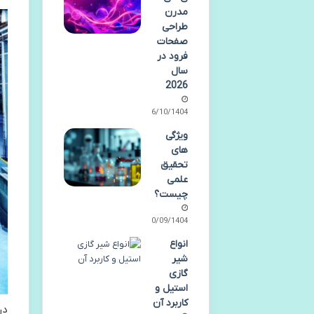
مدرن
طراحی
صفحات
فرود در
سال
2026
06/10/1404
ویژگی
های
تحقیق
علمی
چیست؟
30/09/1404
انواع
شیر
گازی
استیل و
کاربرد آن
در