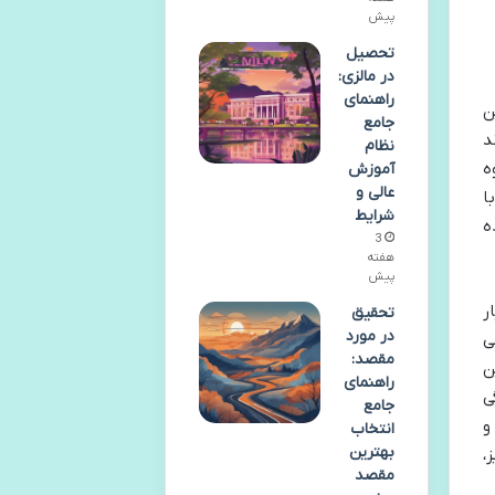
پیش
تحصیل
در مالزی:
راهنمای
ن
جامع
د
نظام
ه
آموزش
عالی و
ا
شرایط
ه
3
هفته
پیش
ر
تحقیق
در مورد
ی
مقصد:
ن
راهنمای
ی
جامع
و
انتخاب
بهترین
،
مقصد