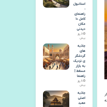
استانبول
:
راهنمای
کامل ۱۰
مکان
دیدنی
3 روز
پیش
جاذبه
های
گردشگر
ی نزدیک
به بازار
مسقط |
راهنما
5 روز
پیش
جاذبه
ر
اصلی
ه
معبد