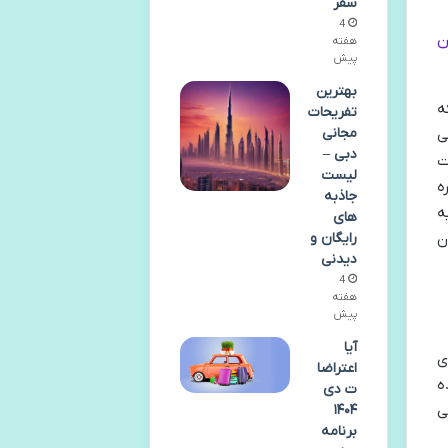
سفر
4
ن
هفته
پیش
بهترین
ه
تفریحات
مجانی
ی
دبی –
ت
لیست
ه
جاذبه
ه
های
ن
رایگان و
دیدنی
4
هفته
پیش
آیا
ی
اعتراضا
یده
ت دی
۱۴۰۴
نی
برنامه