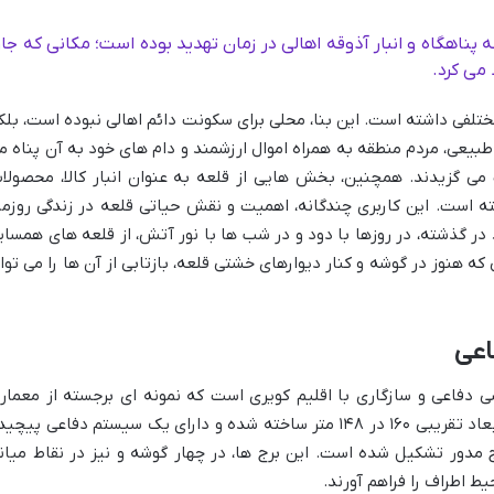
ه پناهگاه و انبار آذوقه اهالی در زمان تهدید بوده است؛ مکانی که جا
 می کرد.
ختلفی داشته است. این بنا، محلی برای سکونت دائم اهالی نبوده است، بلک
طبیعی، مردم منطقه به همراه اموال ارزشمند و دام های خود به آن پناه م
می گزیدند. همچنین، بخش هایی از قلعه به عنوان انبار کالا، محصولا
ته است. این کاربری چندگانه، اهمیت و نقش حیاتی قلعه در زندگی روزمر
ر گذشته، در روزها با دود و در شب ها با نور آتش، از قلعه های همسای
 هنوز در گوشه و کنار دیوارهای خشتی قلعه، بازتابی از آن ها را می توا
اعی
 دفاعی و سازگاری با اقلیم کویری است که نمونه ای برجسته از معمار
خشتی ایران به شمار می آید. این قلعه در ابعاد تقریبی ۱۶۰ در ۱۴۸ متر ساخته شده و دارای یک سیستم دفاعی پیچ
ه از دو حصار (باروی دفاعی) و ۹ برج مدور تشکیل شده است. این برج ها، در چهار گوشه و نیز در نقاط میا
ط اطراف را فراهم آورند.