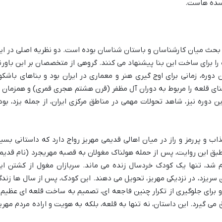
 سده هاست.
حث میان کارشناسان و باستان شناسان بوده است. دو نظریه اصلی در ای
را برای ساخت این بنا پیشنهاد می کنند. گروهی از متخصصان بر این باورن
 دوره، زمانی برای اوج گیری هنر و معماری در ایران بود و بناهای باشکو
نای قلعه را مربوط به دوران آل مظفر (قرن هشتم هجری قمری) و همزمان ب
دوره نیز، شاهد تحولات مهمی در مناطق مرکزی ایران، از جمله یزد، بود
اب و پررمز و راز در میان اهالی قدیمی مهریز رواج دارد که داستانی بسیا
 طبق این روایت، پس از حمله هولناک مغولان به قصبه مهریجرد (نام قدیم
 شد، تنها یک کودک خردسال زنده می ماند. سربازان مغول از کشتن ای
 سریزد، در نزدیکی مهریز، تحویل می دهند. این کودک، پس از سال ها زندگ
و برای جلوگیری از تکرار چنین فاجعه ای، تصمیم به ساخت قلعه ای عظیم 
می گیرد. این داستان، نه تنها به قلعه، بلکه به هویت و اراده مردم مهریز