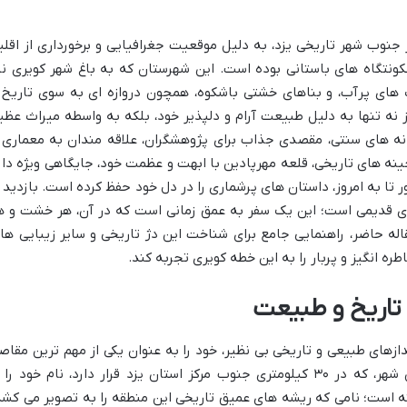
 جنوب شهر تاریخی یزد، به دلیل موقعیت جغرافیایی و برخورداری از اقلی
ونتگاه های باستانی بوده است. این شهرستان که به باغ شهر کویری نی
ات های پرآب، و بناهای خشتی باشکوه، همچون دروازه ای به سوی تاریخ 
 نه تنها به دلیل طبیعت آرام و دلپذیر خود، بلکه به واسطه میراث عظی
نه های سنتی، مقصدی جذاب برای پژوهشگران، علاقه مندان به معماری 
ینه های تاریخی، قلعه مهرپادین با ابهت و عظمت خود، جایگاهی ویژه دار
تا به امروز، داستان های پرشماری را در دل خود حفظ کرده است. بازدید ا
بنای قدیمی است؛ این یک سفر به عمق زمانی است که در آن، هر خشت و ه
مقاله حاضر، راهنمایی جامع برای شناخت این دژ تاریخی و سایر زیبایی ها
ره انگیز و پربار را به این خطه کویری تجربه کند.
 تاریخ و طبیعت
ازهای طبیعی و تاریخی بی نظیر، خود را به عنوان یکی از مهم ترین مقاص
گردشگری استان یزد معرفی کرده است. این شهر، که در ۳۰ کیلومتری جنوب مرکز استان یزد قرار دارد، نام خود را
فته است؛ نامی که ریشه های عمیق تاریخی این منطقه را به تصویر می کشد