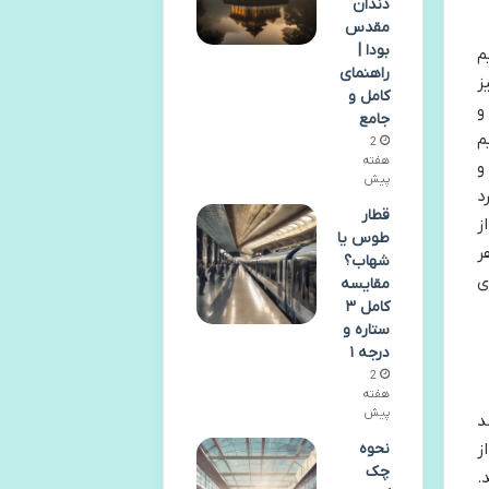
دندان
مقدس
بودا |
م
راهنمای
ز
کامل و
و
جامع
م
2
هفته
و
پیش
د
قطار
ز
طوس یا
ر
شهاب؟
ی
مقایسه
کامل ۳
ستاره و
درجه ۱
2
هفته
پیش
د
 از
نحوه
چک
.