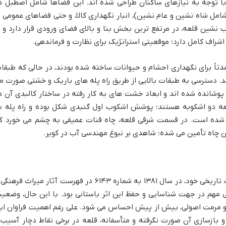
ا توجه به نیازهای ساکنان طراحی شده اند. این فضاها شامل اصطبل ه
ل شاه نشین و عام نشین)، انبار نگهداری کالا، و حتی فضاهای عمومی ی
نشین قلعه، در مرتفع ترین بخش بنا و بالای فضای ورودی قرار دارد و ب
راف کامل دارد؛ موقعیتی استراتژیک برای نظارت و فرماندهی.
تاً برای نگهداری احشام و حیوانات ساخته شده بودند، در حالی که طبقا
د. دسترسی به طبقات بالایی از طریق راه پله های باریک و خشتی صورت م
پوشانده شده اند و ابعاد خشت های به کار رفته در ساختار کالبدی آن ه
ی قلعه دو اشکوبه هستند؛ پوشش اشکوب اول گنبدی شکل بوده و راه پله ب
 شده است. در قسمت شرقی قلعه، چاه قنات عمیقی به چشم می خورد ک
ن چاه تأمین می شده؛ شاهدی بر نبوغ مهندسی آب در کویر.
قلعه مهرپادین مهریز با تمام شکوه و قدمت تاریخی خود، در سال ۱۳۸۱ به شماره ۶۱۴۳ در فهرست آثار میراث فره
ی مهم در جهت شناسایی و حفظ این اثر باستانی بود. با این حال، وضعی
 و مرمت اصولی، بیش از پیش احساس می شود. علی رغم اهمیت فراوان ای
و بازسازی آن صورت نگرفته و متأسفانه، قلعه در برخی نقاط دچار آسیب 