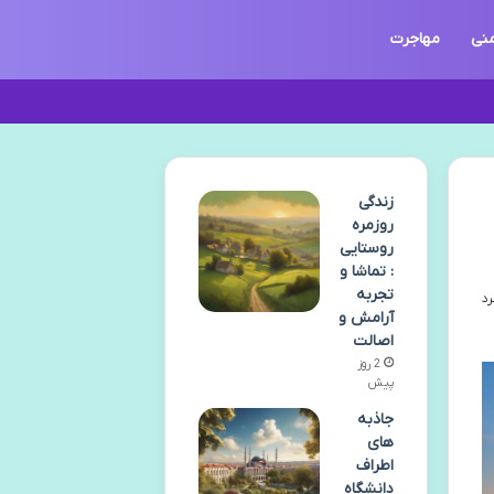
منی
مهاجرت
زندگی
روزمره
روستایی
: تماشا و
تجربه
آرامش و
اصالت
2 روز
پیش
جاذبه
های
اطراف
دانشگاه