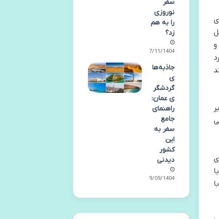
سفر
نوروزی
ی
را به هم
گل
زد؟
و
27/11/1404
د
جاذبه‌ها
ستند
ی
گردشگر
ی عمان:
ر
راهنمای
جامع
ی
سفر به
این
کشور
ی
دیدنی
ا
29/09/1404
ه با