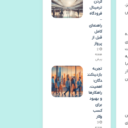
کردن
،
ترمینال
ش
فرودگاه
–
راهنمای
کامل
ه
قبل از
ی
پرواز
ت
2
هفته
ه
پیش
ا
تجربه
ر
بازدیدکنن
ن
دگان:
اهمیت،
راهکارها
و بهبود
برای
کسب
ن
وکار
ی
3
هفته