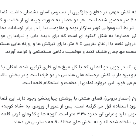
 که نقش مهمی در دفاع و جلوگیری از دسترسی آسان دشمنان داشت. فضا
داخلی قلعه در دو حصار با ارتفاع تقریبی ۶.۵ متر محصور شده است. هر دو حصار به صورت چینه ای از خشت و 
رایط آب وهوایی کویر سازگار بوده و مقاومت بنا را در برابر نوسانات دما 
حصارها به شکل کنگره ای است که برای دیده بانی و تیراندازی مور
استفاده قرار می گرفته است. برج های حصار درونی قلعه با ارتفاع تقریبی ۸.۵ متر، دارای تیرکش ها و روزنه هایی ه
 سمت مهاجمان شلیک کنند و موقعیت دفاعی مستحکمی را فراهم آورند.
 یک در چوبی دو لته ای که با گل میخ های فلزی تزئین شده، امکان پذی
 نیزه دار با نقش برجسته های هندسی در دو طرف است و در بخش بالای
 می خورد. این دروازه، نمادی از عظمت و استحکام قلعه است.
 دوم (حصار درونی)، فضای هشتی با پوشش چهاربخشی وجود دارد. این فضا
مورد استفاده قرار می گرفته است. پس از عبور از ورودی، به «شاه کوچه» ی
گذر اصلی قلعه می رسید که جهتی شمالی-جنوبی دارد و عرض آن حدود ۳.۳۰ متر است. کوچه ها و گذرهای فرعی قلع