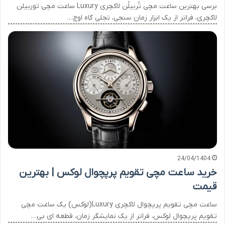
برسی بهترین ساعت مچی تُربیلُن لاکچری Luxury ساعت مچی توربیلن
لاکچری، فراتر از یک ابزار زمان سنجی، تجلی گاه اوج…
24/04/1404
خرید ساعت مچی تقویم پرپچوال لوکس | بهترین
قیمت
ساعت مچی تقویم پرپچوال لاکچری Luxury(لوکس) یک ساعت مچی
تقویم پرپچوال لوکس، فراتر از یک نمایشگر زمان، قطعه ای بی…