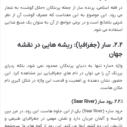
در فقه اسلامی، پرنده سار از جمله پرندگان «حلال گوشت» به شمار
می رود. این موضوع به این معناست که مصرف گوشت آن از نظر
شرعی بلامانع است و در برخی جوامع، از آن به عنوان یک منبع غذایی
استفاده می شود.
۲.۲. سار (جغرافیا): ریشه هایی در نقشه
جهان
واژه «سار» تنها به دنیای پرندگان محدود نمی شود، بلکه ردپای
پررنگ آن را می توان در نام های جغرافیایی نیز مشاهده کرد. این
حضور، نشان دهنده ی اهمیت و قدمت این واژه در شکل گیری نام
مکان هاست.
۲.۲.۱. رود سار (Saar River)
«رود سار» (Saar River) یکی از این جلوه هاست. این رود، در مرز بین
فرانسه و آلمان جریان دارد و نقش مهمی در جغرافیای طبیعی و
تاریخی این دو کشور ایفا می کند. این رود از کوه های وژ سرچشمه