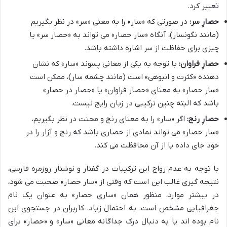
تعبیر کرد.
حصارِ سر:
در صورتی که «سار» را به معنی «سر» در نظر بگیریم
(مانند نگونسار)، آنگاه «سار حصار» می تواند به «حصار سر» یا
چیزی برای حفاظت از سر اشاره داشته باشد.
حصارِ فراوان:
با توجه به یکی از معانی پسوند «سار» که نشان
دهنده «کثرت و انبوهی» است (مانند چشمه سار)، ممکن است
«سار حصار» به معنای «حصار فراوان» یا «حصار در حصار»
باشد که البته چنین ترکیبی در زبان رایج نیست.
حصارِ رنج:
اگر «سار» را به معنای رنج و محنت در نظر بگیریم،
«سار حصار» می تواند نمادی از حصاری باشد که رنج و آزار را در
خود جای داده یا از آن محافظت می کند.
با توجه به عدم رواج این ترکیبات در گفتار و نوشتار روزمره فارسی،
نتیجه گیری غالب این است که وقتی از «سار حصار» صحبت می شود،
در بیشتر موارد، منظور همان «ساری حصار» به عنوان یک نام
جغرافیایی مشخص است. به احتمال زیاد، کاربران در جستجوی این
نام بوده اند یا به دنبال درک جداگانه معانی «سار» و «حصار» برای