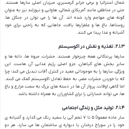
شمال استرالیا و برخی جزایر گرمسیری، میزبان اصلی سارها هستند.
حتی در مناطقی مانند آمریکای شمالی، هاوایی و نیوزلند نیز به عنوان
گونه های مهاجم وارد شده اند. آن ها را می توان در جنگل ها،
روستاها، باغ ها و علفزارها یافت، جاهایی که به راحتی برای خود
آشیانه و غذا پیدا می کنند.
۲.۱.۳. تغذیه و نقش در اکوسیستم
سارها پرندگانی همه چیزخوار هستند. حشرات، میوه ها، دانه ها و
سایر بخش های گیاهان، جزو اصلی رژیم غذایی آن هاست. این
ویژگی، سارها را به موجوداتی مفید در کنترل آفات تبدیل می کند؛ چرا
که با خوردن حشرات مضر، به حفظ تعادل اکوسیستم کمک می کنند.
اما گاهی اوقات، پرواز آن ها در دسته های بزرگ به سمت مزارع و باغ
ها، می تواند خساراتی را برای کشاورزان به همراه داشته باشد.
۲.۱.۴. تولید مثل و زندگی اجتماعی
سار ماده معمولاً ۵ تا ۷ تخم آبی یا سفید رنگ می گذارد و آشیانه ی
خود را در سوراخ درختان یا دیواره ی ساختمان ها می سازد. هر دو