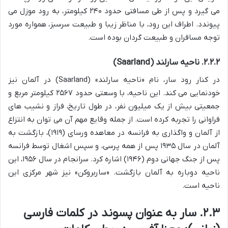
می گیرد و پس از طی مسافتی حدود ۲۴۰ کیلومتر، به رود موزل می
پیوندد. اطراف این رود، با مناظر زیبا و طبیعت سرسبز، همواره مورد
توجه مسافران و طبیعت گردان بوده است.
۲.۲.۲. ناحیه سارلند (Saarland)
در کنار رود سار، نام «ناحیه سارلند» (Saarland) در آلمان نیز
خودنمایی می کند. این ناحیه، با وسعتی حدود ۲۵۶۷ کیلومتر مربع و
جمعیتی بیش از یک میلیون نفر، در طول تاریخ، فراز و نشیب های
فراوانی را تجربه کرده است. از جمله وقایع مهم آن می توان به انتزاع
از آلمان و واگذاری به فرانسه در معاهده ورسای (۱۹۱۹)، بازگشت به
آلمان در سال ۱۹۳۵ پس از همه پرسی، و سپس اشغال توسط فرانسه
پس از جنگ جهانی دوم (۱۹۴۶) اشاره کرد. سرانجام در سال ۱۹۵۶، این
ناحیه دوباره به آلمان بازگشت. «ساربروکن» نیز شهر مرکزی این
ناحیه است.
۲.۳. سار به عنوان پسوند در کلمات فارسی