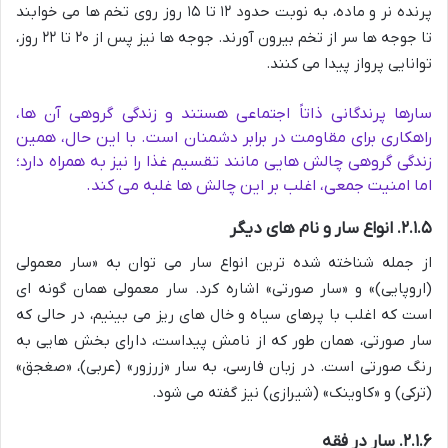
پرنده نر و ماده، به نوبت حدود ۱۲ تا ۱۵ روز روی تخم ها می خوابند
تا جوجه ها سر از تخم بیرون آورند. جوجه ها نیز پس از ۲۰ تا ۲۲ روز،
توانایی پرواز پیدا می کنند.
سارها پرندگانی ذاتاً اجتماعی هستند و زندگی گروهی آن ها،
راهکاری برای مقاومت در برابر دشمنان است. با این حال، همین
زندگی گروهی چالش هایی مانند تقسیم غذا را نیز به همراه دارد؛
اما امنیت جمعی، اغلب بر این چالش ها غلبه می کند.
۲.۱.۵. انواع سار و نام های دیگر
از جمله شناخته شده ترین انواع سار می توان به «سار معمولی
(اروپایی)» و «سار صورتی» اشاره کرد. سار معمولی همان گونه ای
است که اغلب با پرهای سیاه و خال های ریز می بینیم، در حالی که
سار صورتی، همان طور که از نامش پیداست، دارای بخش هایی به
رنگ صورتی است. در زبان فارسی، به سار «زرزور» (عربی)، «صغجق»
(ترکی) و «کاوینک» (شیرازی) نیز گفته می شود.
۲.۱.۶. سار در فقه