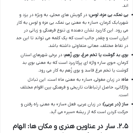
اند.
بی نمک، بی مزه، لوس:
در گویش های محلی، به ویژه در یزد و
شهربابک کرمان، «سار» به معنی بی نمک، بی مزه و لوس به کار
می رود. این کاربرد نشان دهنده ی تنوع فرهنگی و زبانی در
ایران است و چقدر جالب است که یک کلمه می تواند تا این حد
در نقاط مختلف، معانی متفاوتی داشته باشد.
بوی بد گوشت یا تخم مرغ، بوی زُهم:
در برخی شهرهای استان
کرمان، «بوی سار» واژه ای پرکاربرد است که به معنی بوی بد
گوشت یا تخم مرغ فاسد و بوی زُهم به کار می رود.
ماه:
در زبان مغولی، «سار» به معنی ماه است. این تبادل
واژگانی، حاصل ارتباطات تاریخی و فرهنگی بین اقوام مختلف
است.
سارَ (در عربی):
در زبان عربی، فعل «سارَ» به معنی راه رفتن و
حرکت کردن است که از ریشه «سیر» می آید.
۲.۵. سار در عناوین هنری و مکان ها: الهام