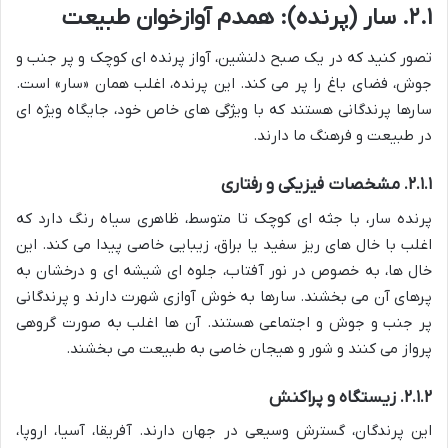
۲.۱. سار (پرنده): همدم آوازخوان طبیعت
تصور کنید که در یک صبح دلنشین، آواز پرنده ای کوچک و پر جنب و
جوش، فضای باغ را پر می کند. این پرنده، اغلب همان «سار» است.
سارها پرندگانی هستند که با ویژگی های خاص خود، جایگاه ویژه ای
در طبیعت و فرهنگ ما دارند.
۲.۱.۱. مشخصات فیزیکی و رفتاری
پرنده سار، با جثه ای کوچک تا متوسط، ظاهری سیاه رنگ دارد که
اغلب با خال های ریز سفید یا براق، زیبایی خاصی پیدا می کند. این
خال ها، به خصوص در نور آفتاب، جلوه ای شیشه ای و درخشان به
پرهای آن می بخشند. سارها به خوش آوازی شهرت دارند و پرندگانی
پر جنب و جوش و اجتماعی هستند. آن ها اغلب به صورت گروهی
پرواز می کنند و شور و هیجان خاصی به طبیعت می بخشند.
۲.۱.۲. زیستگاه و پراکنش
این پرندگان، گسترش وسیعی در جهان دارند. آفریقا، آسیا، اروپا،