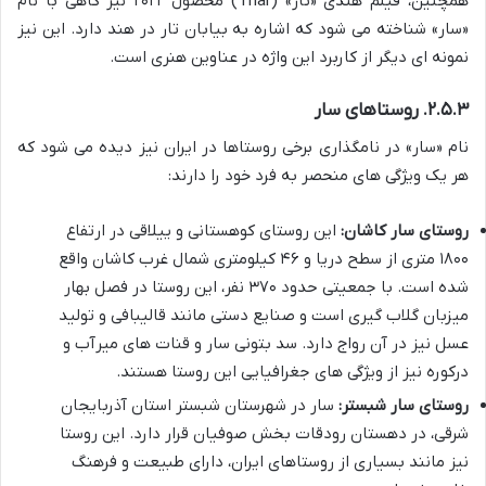
همچنین، فیلم هندی «تار» (Thar) محصول ۲۰۲۲ نیز گاهی با نام
«سار» شناخته می شود که اشاره به بیابان تار در هند دارد. این نیز
نمونه ای دیگر از کاربرد این واژه در عناوین هنری است.
۲.۵.۳. روستاهای سار
نام «سار» در نامگذاری برخی روستاها در ایران نیز دیده می شود که
هر یک ویژگی های منحصر به فرد خود را دارند:
روستای سار کاشان:
این روستای کوهستانی و ییلاقی در ارتفاع
۱۸۰۰ متری از سطح دریا و ۴۶ کیلومتری شمال غرب کاشان واقع
شده است. با جمعیتی حدود ۳۷۰ نفر، این روستا در فصل بهار
میزبان گلاب گیری است و صنایع دستی مانند قالیبافی و تولید
عسل نیز در آن رواج دارد. سد بتونی سار و قنات های میرآب و
درکوره نیز از ویژگی های جغرافیایی این روستا هستند.
روستای سار شبستر:
سار در شهرستان شبستر استان آذربایجان
شرقی، در دهستان رودقات بخش صوفیان قرار دارد. این روستا
نیز مانند بسیاری از روستاهای ایران، دارای طبیعت و فرهنگ