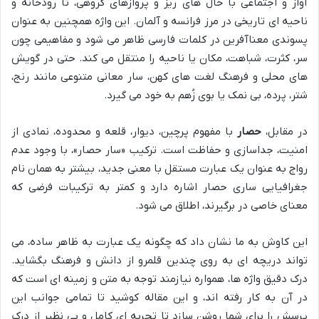
آواز و اجتماعی با خال های ریز و پروازهای گروهی، تا رودخانه و
ناحیه ای تاریخی در مرز فرانسه و آلمان. این واژه همچنین به عنوان
پسوندی معناآفرین در کلمات فارسی ظاهر می شود و مفاهیمی چون
سر، کثرت، شباهت، مکان یا ناحیه را منتقل می کند. حتی در گویش
های محلی و فرهنگ لغت های کهن، سار معانی متنوعی مانند رنج،
شتر، پرده، بی نمک یا بوی زُهم به خود می گیرد.
در مقابل،
حصار
با مفهوم پرچین، دیوار، قلعه و محدوده، نمادی از
امنیت، جداسازی و حفاظت است. ترکیب «سار حصار»، با وجود عدم
رواج به عنوان یک عبارت مستقل با معنی جدید، بیشتر به همان نام
جغرافیایی ساری حصار اشاره دارد و کمتر به ترکیبات فرضی که
معنای خاصی در برگیرند، اطلاق می شود.
این کاوش به ما نشان داد که چگونه یک عبارت به ظاهر ساده، می
تواند دریچه ای به روی چندین قلمرو از دانش و فرهنگ بگشاید.
درک دقیق واژه ها، همواره نیازمند توجه به متن و زمینه ای است که
در آن به کار رفته اند، و این مقاله کوشید تا تمامی جوانب این
پرسش را برای شما روشن سازد تا تجربه ای کامل و بی نظیر از درک