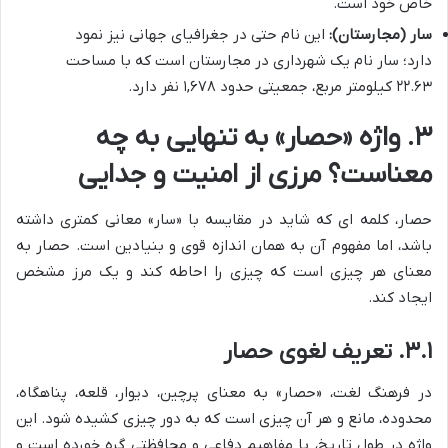
خاص خود است.
سار (مجارستان):
این نام حتی در جغرافیای جهانی نیز نمود
دارد؛ سار نام یک شهرداری در مجارستان است که با مساحت
۲۲.۶۳ کیلومتر مربع، جمعیتی حدود ۱,۶۷۸ نفر دارد.
۳. واژه «حصار» به تنهایی به چه
معناست؟ مرزی از امنیت و جدایی
حصار، کلمه ای که شاید در مقایسه با «سار» معانی کمتری داشته
باشد، اما مفهوم آن به همان اندازه قوی و بنیادین است. حصار به
معنای هر چیزی است که چیزی را احاطه کند و یک مرز مشخص
ایجاد کند.
۳.۱. تعریف لغوی حصار
در فرهنگ لغت، «حصار» به معنای پرچین، دیوار، قلعه، پناهگاه،
محدوده، مانع و هر آن چیزی است که به دور چیزی کشیده شود. این
واژه در طول تاریخ، با مفاهیم دفاعی و محافظتی گره خورده است و