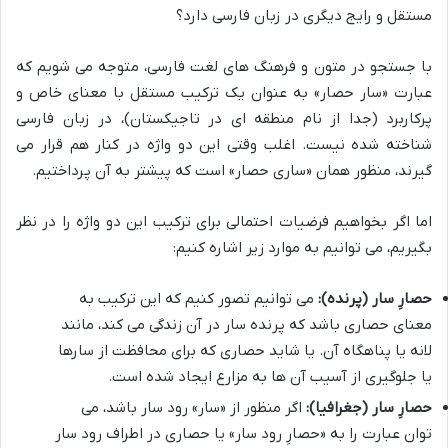
مستقل و رایج دیگری در زبان فارسی دارد؟
با جستجو در متون و فرهنگ های لغت فارسی، متوجه می شویم که
عبارت «سار حصار» به عنوان یک ترکیب مستقل با معنای خاص و
پرکاربرد (جدا از نام منطقه ای در تاجیکستان)، در زبان فارسی
شناخته شده نیست. اغلب وقتی این دو واژه در کنار هم قرار می
گیرند، منظور همان «ساری حصار» است که پیشتر به آن پرداختیم.
اما اگر بخواهیم فرضیات احتمالی برای ترکیب این دو واژه را در نظر
بگیریم، می توانیم به موارد زیر اشاره کنیم:
حصارِ سار (پرنده):
می توانیم تصور کنیم که این ترکیب به
معنای حصاری باشد که پرنده سار در آن زندگی می کند، مانند
لانه یا پناهگاه آن. یا شاید حصاری که برای محافظت از سارها
یا جلوگیری از آسیب آن ها به مزارع ایجاد شده است.
حصارِ سار (جغرافیا):
اگر منظور از «سار» رود سار باشد، می
توان عبارت را به «حصارِ رود سار» یا حصاری در اطراف رود سار