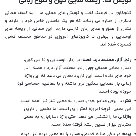
گویش ها: ریشه هایی کهن و تنوع زبانی
کنجکاوی در فرهنگ لغت و گویش های محلی، ما را به کشف معانی
دیگری از «سار» می رساند که هر یک داستان خاص خود را دارند و
نشان از عمق و غنای زبان فارسی دارند. این معانی، از ریشه های
اوستایی و پهلوی تا کاربردهای امروزی در مناطق مختلف کشور،
گسترده شده اند.
رنج، آزار، محنت، درد، غصه:
در زبان اوستایی و فارسی کهن،
«سار» معانی عمیقی چون رنج، محنت، آزار، درد و غصه را در
خود جای داده است. این کاربرد نشان می دهد که این واژه،
زمانی بار معنایی سنگین تری داشته و با مفاهیم احساسی گره
خورده بوده است.
شتر:
در برخی منابع لغوی، «سار» به معنی شتر نیز آمده است.
این معنی، اگرچه امروزه کمتر رایج است، اما بخشی از تاریخ
واژگانی ما را تشکیل می دهد. حتی واژه «سارابان» به معنی
شتربان نیز از همین ریشه گرفته شده است.
پرده:
در برخی منابع قدیمی، «سار» را به معنی پرده نیز آورده