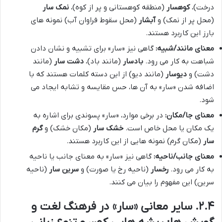
درخت)،
کوهسار
(منطقه کوهستانی و پر از کوه)،
نمک سار
(محل پر از نمک) و
آبشار
(محل سقوط فراوان آب) نمونه های
بارز این کاربرد هستند.
معنای مانند/شبیه:
گاهی نیز «سار» برای تشبیه و نشان دادن
شباهت به کار می رود.
بادسار
(مانند باد)،
دشت سار
(مانند
دشت) و
دیوسار
(مانند دیو) از این دسته کلمات هستند که با
اضافه شدن «سار» به آن ها، حس مقایسه و تشابه ایجاد می
شود.
معنای جا/مکان:
در برخی موارد، «سار» پسوندی برای اشاره به
یک مکان یا محل خاص است.
خشک سار
(مکان خشک) و
گرم
سار
(مکان گرم) نمونه هایی از این کاربرد هستند.
معنای جانب/ناحیه:
گاهی نیز «سار» به معنای جانب یا ناحیه
به کار می رود.
رخسار
(ناحیه رخ یا صورت) و
سرین سار
(ناحیه
سرین) این مفهوم را بیان می کنند.
۲.۴. سایر معانی «سار» در فرهنگ لغت و