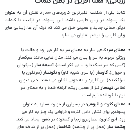
(زبانی): معنا آفرین در بطن کلمات
شاید یکی از شگفت انگیزترین کاربردهای «سار»، نقش آن به عنوان
یک پسوند در زبان فارسی باشد. این پسوند، در ترکیب با کلمات
دیگر، معانی جدید و عمیقی خلق می کند که درک آن ها، زیبایی های
زبان فارسی را بیشتر نمایان می سازد.
معنای سر:
گاهی سار به معنای سر به کار می رود و حالت یا
ویژگی مربوط به سر را بیان می کند. مثال هایی مانند
سبکسار
(کسی که سر سبک دارد یا بی فکر است)،
آسیمه سار
(سرگردان
و حیران)،
گاوسار
(با سری شبیه گاو) و
نگونسار
(سرنگون یا
سرافکنده) این کاربرد را به خوبی نشان می دهند. حتی عنوان
نظامی
تیمسار
نیز از همین ریشه گرفته شده و به معنای سر
تیم یا فرمانده تیم است.
معنای کثرت و انبوهی:
در بسیاری از موارد، «سار» به عنوان
پسوندی برای نشان دادن کثرت و فراوانی یک چیز به کار می
رود. این کاربرد، تصاویری زیبا و گسترده در ذهن ایجاد می کند.
چشمه سار
(محل پر از چشمه)،
شاخسار
(محل پر از شاخه های