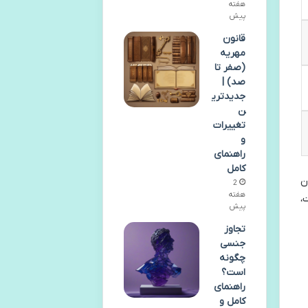
هفته
پیش
قانون
مهریه
(صفر تا
صد) |
جدیدتری
ن
تغییرات
و
راهنمای
کامل
ن
2
هفته
،
پیش
تجاوز
جنسی
چگونه
است؟
راهنمای
کامل و