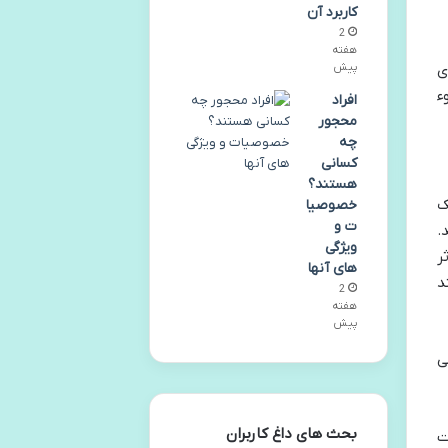
کاربرد آن
2
هفته
ی
پیش
ء
افراد
محجور
چه
کسانی
هستند؟
ک
خصوصیا
ت و
.
ویژگی
ر
های آنها
د
2
هفته
پیش
ی زمان می
بحث های داغ کاربران
ت