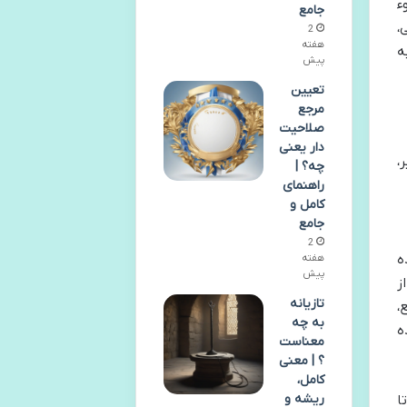
ء
جامع
،
2
هفته
ه
پیش
تعیین
مرجع
صلاحیت
دار یعنی
،
چه؟ |
راهنمای
کامل و
جامع
2
ه
هفته
پیش
ز
تازیانه
،
به چه
ه
معناست
؟ | معنی
کامل،
ریشه و
رد تا