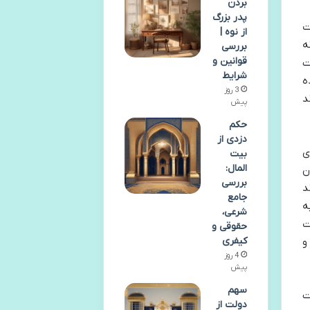
بردن
پدر بزرگ
ت
از نوه |
ه
بررسی
قوانین و
ت
شرایط
ه
3 روز
د
پیش
حکم
دزدی از
ی
بیت
المال:
ن
بررسی
د
جامع
ه
شرعی،
ت
حقوقی و
کیفری
و
4 روز
پیش
سهم
ت
دولت از