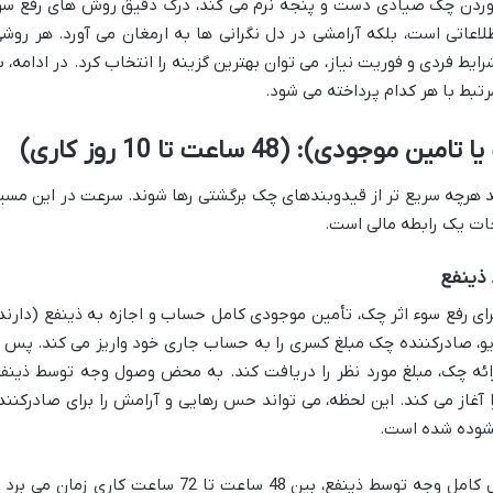
خوردن چک صیادی دست و پنجه نرم می کند، درک دقیق روش های رفع سو
طلاعاتی است، بلکه آرامشی در دل نگرانی ها به ارمغان می آورد. هر روشی
یط فردی و فوریت نیاز، می توان بهترین گزینه را انتخاب کرد. در ادامه، ب
تبط با هر کدام پرداخته می شود.
ی): (48 ساعت تا 10 روز کاری)
 هرچه سریع تر از قیدوبندهای چک برگشتی رها شوند. سرعت در این مسیر
ات یک رابطه مالی است.
ذینفع
ای رفع سوء اثر چک، تأمین موجودی کامل حساب و اجازه به ذینفع (دارند
و، صادرکننده چک مبلغ کسری را به حساب جاری خود واریز می کند. پس ا
ارائه چک، مبلغ مورد نظر را دریافت کند. به محض وصول وجه توسط ذینفع
 آغاز می کند. این لحظه، می تواند حس رهایی و آرامش را برای صادرکنند
 گشوده شده است.
معمولاً این فرآیند، پس از وصول کامل وجه توسط ذینفع، بین 48 ساعت تا 72 ساعت کاری زمان می ب