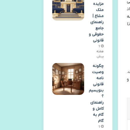
ی
مزایده
ذ
ملک
مشاع |
ه
راهنمای
ا
جامع
حقوقی و
قانونی
1
هفته
پیش
چگونه
.
وصیت
نامه
و
قانونی
بنویسیم
؟
راهنمای
کامل و
گام به
گام
1