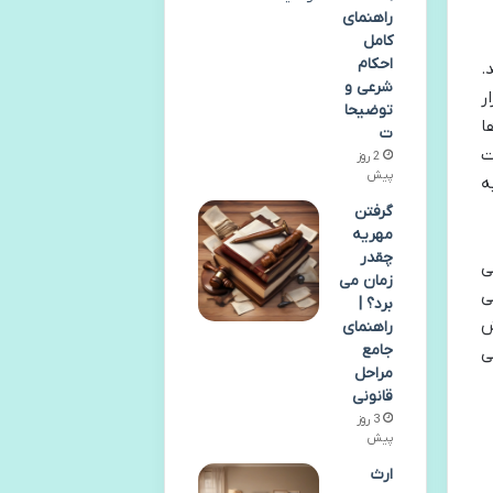
راهنمای
کامل
احکام
.
شرعی و
ر
توضیحا
ا
ت
ت
2 روز
پیش
ه
گرفتن
مهریه
چقدر
ی
زمان می
ی
برد؟ |
ش
راهنمای
جامع
ی
مراحل
قانونی
3 روز
پیش
ارث