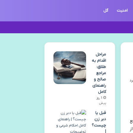
امنیت
گل
مراحل
اقدام به
طلاق:
مراجع
صالح و
راهنمای
کامل
1 روز
پیش
قبل یا
دبر زن
ای رفع
چیست؟
ز
|