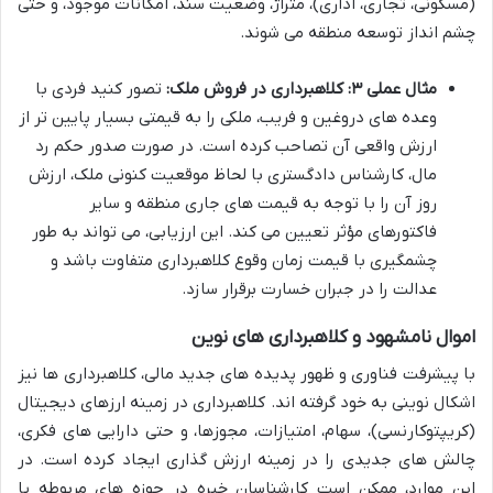
(مسکونی، تجاری، اداری)، متراژ، وضعیت سند، امکانات موجود، و حتی
چشم انداز توسعه منطقه می شوند.
مثال عملی ۳: کلاهبرداری در فروش ملک:
تصور کنید فردی با
وعده های دروغین و فریب، ملکی را به قیمتی بسیار پایین تر از
ارزش واقعی آن تصاحب کرده است. در صورت صدور حکم رد
مال، کارشناس دادگستری با لحاظ موقعیت کنونی ملک، ارزش
روز آن را با توجه به قیمت های جاری منطقه و سایر
فاکتورهای مؤثر تعیین می کند. این ارزیابی، می تواند به طور
چشمگیری با قیمت زمان وقوع کلاهبرداری متفاوت باشد و
عدالت را در جبران خسارت برقرار سازد.
اموال نامشهود و کلاهبرداری های نوین
با پیشرفت فناوری و ظهور پدیده های جدید مالی، کلاهبرداری ها نیز
اشکال نوینی به خود گرفته اند. کلاهبرداری در زمینه ارزهای دیجیتال
(کریپتوکارنسی)، سهام، امتیازات، مجوزها، و حتی دارایی های فکری،
چالش های جدیدی را در زمینه ارزش گذاری ایجاد کرده است. در
این موارد، ممکن است کارشناسان خبره در حوزه های مربوطه یا