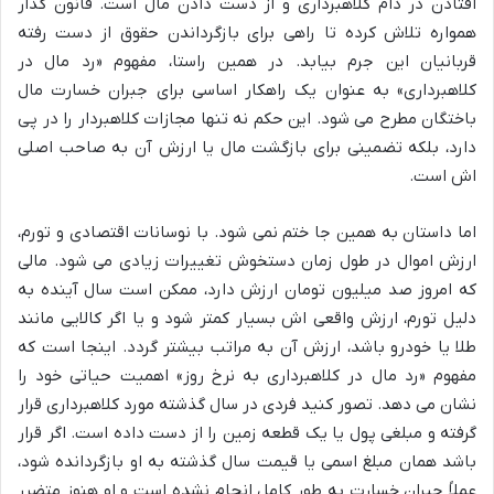
افتادن در دام کلاهبرداری و از دست دادن مال است. قانون گذار
همواره تلاش کرده تا راهی برای بازگرداندن حقوق از دست رفته
قربانیان این جرم بیابد. در همین راستا، مفهوم «رد مال در
کلاهبرداری» به عنوان یک راهکار اساسی برای جبران خسارت مال
باختگان مطرح می شود. این حکم نه تنها مجازات کلاهبردار را در پی
دارد، بلکه تضمینی برای بازگشت مال یا ارزش آن به صاحب اصلی
اش است.
اما داستان به همین جا ختم نمی شود. با نوسانات اقتصادی و تورم،
ارزش اموال در طول زمان دستخوش تغییرات زیادی می شود. مالی
که امروز صد میلیون تومان ارزش دارد، ممکن است سال آینده به
دلیل تورم، ارزش واقعی اش بسیار کمتر شود و یا اگر کالایی مانند
طلا یا خودرو باشد، ارزش آن به مراتب بیشتر گردد. اینجا است که
مفهوم «رد مال در کلاهبرداری به نرخ روز» اهمیت حیاتی خود را
نشان می دهد. تصور کنید فردی در سال گذشته مورد کلاهبرداری قرار
گرفته و مبلغی پول یا یک قطعه زمین را از دست داده است. اگر قرار
باشد همان مبلغ اسمی یا قیمت سال گذشته به او بازگردانده شود،
عملاً جبران خسارت به طور کامل انجام نشده است و او هنوز متضرر