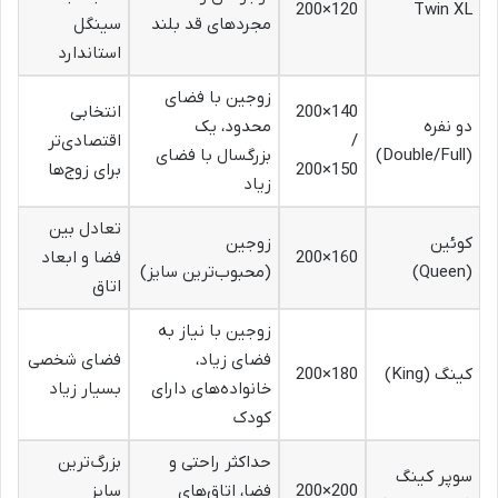
120×200
Twin XL
مجردهای قد بلند
سینگل
استاندارد
زوجین با فضای
140×200
انتخابی
دو نفره
محدود، یک
/
اقتصادی‌تر
(Double/Full)
بزرگسال با فضای
150×200
برای زوج‌ها
زیاد
تعادل بین
کوئین
زوجین
160×200
فضا و ابعاد
(Queen)
(محبوب‌ترین سایز)
اتاق
زوجین با نیاز به
فضای زیاد،
فضای شخصی
کینگ (King)
180×200
خانواده‌های دارای
بسیار زیاد
کودک
حداکثر راحتی و
بزرگ‌ترین
سوپر کینگ
200×200
فضا، اتاق‌های
سایز