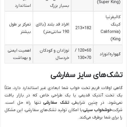
(Super King)
بسیار بزرگ
استاندارد
کالیفرنیا
کینگ
افراد قد بلند (بالای
تمرکز بر طول
182×213
(California
190 سانتی‌متر)
بیشتر
King)
60×120 /
نوزادان و کودکان
اهمیت ایمنی
گهواره/نوزاد
70×130
خردسال
و بهداشت
تشک‌های سایز سفارشی
گاهی اوقات فریم تخت خواب شما ابعادی غیر استاندارد دارد، مثلاً
یک تخت آنتیک قدیمی یا یک طراحی خاص که در بازار یافت
نمی‌شود. در چنین شرایطی،
تشک سفارشی
تنها راه حل است.
شرکت
خوشخواب سیتی
با امکان تولید تشک‌های سفارشی، این مشکل
را برای شما برطرف می‌کند.