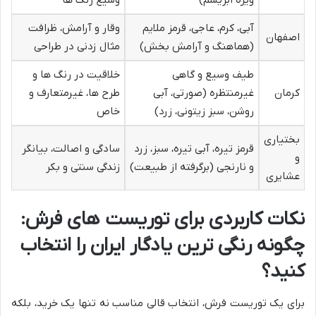
ویژه ابریشم)
وسیع رنگ ها
آبی، کرم، عاجی، قرمز ملایم
وقار و آرامش، ظرافت
اصفهان
(هماهنگ و آرامش بخش)
مثال زدنی در طراحی
طیف وسیع و گاهی
خلاقیت در رنگ ها و
کرمان
غیرمنتظره (صورتی، آبی
طرح ها، غیرمتعارف و
روشن، سبز زیتونی، زرد)
خاص
بختیاری
قرمز تیره، آبی تیره، سبز، زرد
سادگی و اصالت، بیانگر
و
و نارنجی (برگرفته از طبیعت)
زندگی سنتی و بکر
عشایری
نکات کاربردی برای توریست های فرش:
چگونه رنگی ترین یادگار ایران را انتخاب
کنید؟
برای یک توریست فرش، انتخاب قالی مناسب نه تنها یک خرید، بلکه