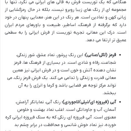
هنگامی که یک توریست فرش به قالی های ایرانی می نگرد، تنها با
مجموعه ای از رنگ های زیبا روبرو نیست، بلکه در حال رمزگشایی از
زبانی کهن و نمادین است. هر رنگ در این هنر، معنایی پنهان در خود
دارد که برگرفته از فرهنگ، اساطیر، طبیعت و باورهای مردم ایران
است. درک این معانی، تجربه توریست از فرش ایرانی را به سطحی
عمیق تر ارتقا می دهد.
قرمز (لاکی/عنابی):
این رنگ پرشور، نماد عشق، شور زندگی،
شجاعت، رفاه و شادی است. در بسیاری از فرهنگ ها، قرمز
نشان دهنده آتش و خون است و در فرش ایرانی نیز همین
معانی قدرت و زندگی را تداعی می کند. یک فرش قرمز رنگ، می
تواند مرکز توجه هر فضایی باشد و گرما و انرژی را به آن
ببخشد.
آبی (فیروزه ای/نیلی/لاجوردی):
رنگ آبی، نمایانگر آرامش،
آسمان، آب و جاودانگی است. اغلب نماد بهشت و خلوص
معنوی است. آبی فیروزه ای، رنگی که به سنگ فیروزه ایرانی گره
خورده، نیز نماد خوش شانسی و محافظت در برابر چشم بد