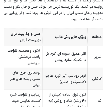
داستان زندگی در دشت ها و کوهستان ها، جشن ها و کوچ ها را
روایت می کنند. یک توریست فرش می تواند حس و حال بکر و دست
نخورده زندگی سنتی ایران را در این فرش ها پیدا کند و از زیبایی بی
تکلف آن ها لذت ببرد.
حس و جذابیت برای
منطقه
ویژگی های رنگی غالب
توریست فرش
شکوه و عظمت، ظرافت
لاکی عمیق، سرمه ای، کرم، بژ
تبریز
بافت، درخشش
با تکنیک سایه روشن
ابریشمین
نوستالژی، طرح های
قرمز روناسی، آبی تیره، عاجی
کاشان
سنتی، ریشه های هنر
(کلاسیک و اصیل)
ایرانی
تنوع فوق العاده (بیش از
زیبایی و ظرافت خیره
قم
۴۰ رنگ)، شاد و روشن (به
کننده، نمایش طیف