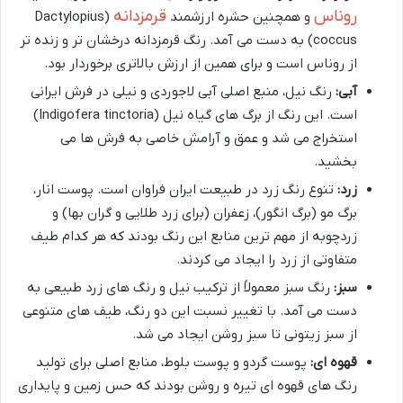
روناس
قرمزدانه
و همچنین حشره ارزشمند
(Dactylopius
coccus) به دست می آمد. رنگ قرمزدانه درخشان تر و زنده تر
از روناس است و برای همین از ارزش بالاتری برخوردار بود.
آبی:
رنگ نیل، منبع اصلی آبی لاجوردی و نیلی در فرش ایرانی
است. این رنگ از برگ های گیاه نیل (Indigofera tinctoria)
استخراج می شد و عمق و آرامش خاصی به فرش ها می
بخشید.
زرد:
تنوع رنگ زرد در طبیعت ایران فراوان است. پوست انار،
برگ مو (برگ انگور)، زعفران (برای زرد طلایی و گران بها) و
زردچوبه از مهم ترین منابع این رنگ بودند که هر کدام طیف
متفاوتی از زرد را ایجاد می کردند.
سبز:
رنگ سبز معمولاً از ترکیب نیل و رنگ های زرد طبیعی به
دست می آمد. با تغییر نسبت این دو رنگ، طیف های متنوعی
از سبز زیتونی تا سبز روشن ایجاد می شد.
قهوه ای:
پوست گردو و پوست بلوط، منابع اصلی برای تولید
رنگ های قهوه ای تیره و روشن بودند که حس زمین و پایداری