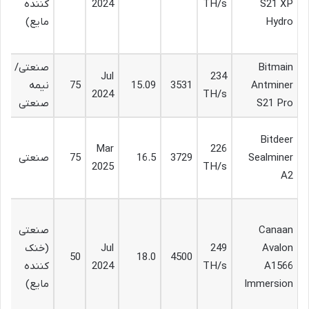
S21 XP
TH/s
2024
کننده
کم
Hydro
مایع)
و
ن
Bitmain
صنعتی/
ق
Jul
234
Antminer
3531
15.09
75
نیمه
به
2024
TH/s
S21 Pro
صنعتی
بر
تا
Bitdeer
226
Mar
ق
Sealminer
3729
16.5
75
صنعتی
TH/s
2025
با
A2
ور
ق
Canaan
صنعتی
با
Avalon
249
Jul
(خنک
کم
50
18.0
4500
A1566
TH/s
2024
کننده
اب
Immersion
مایع)
م
ص