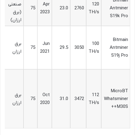
Bitmain
120
Apr
صنعتی
ا
75
23.0
2760
Antminer
TH/s
2023
(برق
بر
S19k Pro
ارزان)
و
ق
Bitmain
م
100
Jun
برق
Antminer
3050
29.5
75
گز
TH/s
2021
ارزان
S19j Pro
بر
ار
گز
ق
MicroBT
تر
112
Oct
برق
Whatsminer
3472
31.0
75
ه
TH/s
2020
ارزان
M30S++
س
با
ار