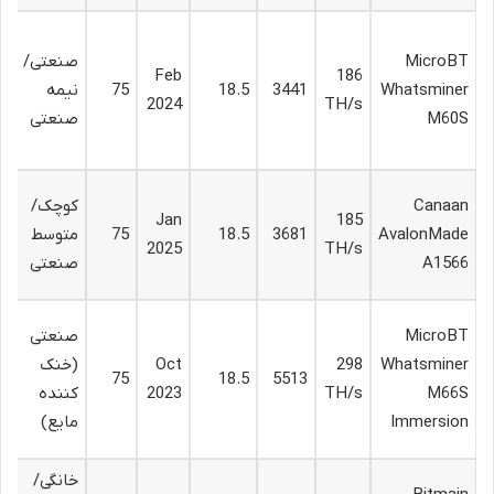
ت
MicroBT
صنعتی/
خ
Feb
186
Whatsminer
3441
18.5
75
نیمه
ب
2024
TH/s
M60S
صنعتی
ق
ه
ر
Canaan
کوچک/
185
Jan
قو
AvalonMade
3681
18.5
75
متوسط
TH/s
2025
به
A1566
صنعتی
م
ق
MicroBT
صنعتی
ه
Whatsminer
298
Oct
(خنک
5513
18.5
75
نظ
M66S
TH/s
2023
کننده
کا
Immersion
مایع)
با
خانگی/
گز