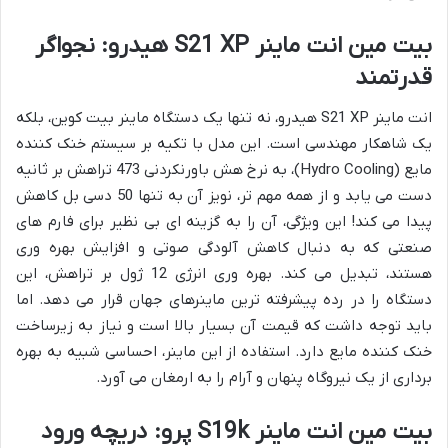
بیت مین انت ماینر S21 XP هیدرو: نجواگر
قدرتمند
انت ماینر S21 XP هیدرو، نه تنها یک دستگاه ماینر بیت کوین، بلکه
یک شاهکار مهندسی است. این مدل با تکیه بر سیستم خنک کننده
مایع (Hydro Cooling)، به نرخ هش باورنکردنی 473 تراهش بر ثانیه
دست می یابد و از همه مهم تر، نویز آن به تنها 50 دسی بل کاهش
پیدا می کند! این ویژگی، آن را به گزینه ای بی نظیر برای فارم های
صنعتی که به دنبال کاهش آلودگی صوتی و افزایش بهره وری
هستند، تبدیل می کند. بهره وری انرژی 12 ژول بر تراهش، این
دستگاه را در رده پیشرفته ترین ماینرهای جهان قرار می دهد. اما
باید توجه داشت که قیمت آن بسیار بالا است و نیاز به زیرساخت
خنک کننده مایع دارد. استفاده از این ماینر، احساسی شبیه به بهره
برداری از یک نیروگاه پنهان و آرام را به ارمغان می آورد.
بیت مین انت ماینر S19k پرو: دریچه ورود