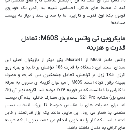
75 دسی بلی آن است که آن را بیشتر مناسب فارم های صنعتی می
کند تا محیط های خانگی. احساسی شبیه به راندن یک خودروی
فرمول یک؛ اوج قدرت و کارایی، اما با صدای بلند و نیاز به پیست
مسابقه!
مایکروبی تی واتس ماینر M60S: تعادل
قدرت و هزینه
واتس ماینر M60S از MicroBT، یکی دیگر از بازیگران اصلی این
میدان است. این دستگاه با قدرت 186 تراهش بر ثانیه و بهره وری
انرژی 18.5 ژول بر تراهش، تعادل چشمگیری بین قدرت و مصرف
بهینه برقرار کرده است. M60S را می توان گزینه ای مقرون به صرفه
با کارایی بالا دانست که در فوریه ۲۰۲۴ عرضه شد. اگرچه نویز آن (75
دسی بل) مشابه S21 Pro است و برای مصارف خانگی ایده آل نیست،
اما برای عملیات های با مقیاس متوسط تا بزرگ، انتخاب بسیار
منطقی به شمار می رود. این ماینر، مانند یک ابزار قدرتمند و قابل
اعتماد است که کار را به خوبی انجام می دهد، بدون اینکه هزینه
های گزافی به دنبال داشته باشد.