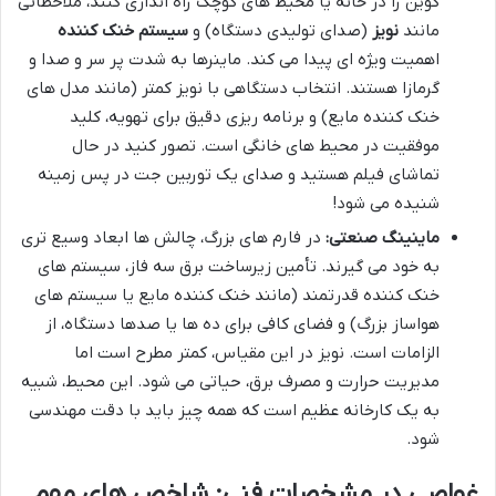
کوین را در خانه یا محیط های کوچک راه اندازی کنند، ملاحظاتی
مانند
نویز
(صدای تولیدی دستگاه) و
سیستم خنک کننده
اهمیت ویژه ای پیدا می کند. ماینرها به شدت پر سر و صدا و
گرمازا هستند. انتخاب دستگاهی با نویز کمتر (مانند مدل های
خنک کننده مایع) و برنامه ریزی دقیق برای تهویه، کلید
موفقیت در محیط های خانگی است. تصور کنید در حال
تماشای فیلم هستید و صدای یک توربین جت در پس زمینه
شنیده می شود!
ماینینگ صنعتی:
در فارم های بزرگ، چالش ها ابعاد وسیع تری
به خود می گیرند. تأمین زیرساخت برق سه فاز، سیستم های
خنک کننده قدرتمند (مانند خنک کننده مایع یا سیستم های
هواساز بزرگ) و فضای کافی برای ده ها یا صدها دستگاه، از
الزامات است. نویز در این مقیاس، کمتر مطرح است اما
مدیریت حرارت و مصرف برق، حیاتی می شود. این محیط، شبیه
به یک کارخانه عظیم است که همه چیز باید با دقت مهندسی
شود.
غواصی در مشخصات فنی: شاخص های مهم