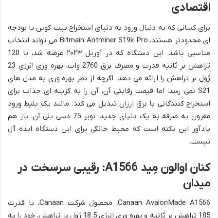
اقتصادی
برای کسانی که به دنبال ورود به دنیای استخراج بیت کوین با بودجه
ای محدودتر هستند، Bitmain Antminer S19k Pro می تواند انتخاب
مناسبی باشد. این دستگاه که در آوریل ۲۰۲۳ عرضه شد، با 120
تراهش بر ثانیه قدرت و مصرف برق 2760 وات، بهره وری انرژی 23
ژول بر تراهش را ارائه می دهد. اگرچه از نظر بهره وری به مدل های
S21 نمی رسد، اما قیمت رقابتی آن، آن را به گزینه ای جذاب برای
استخراج کنندگانی با برق ارزان تبدیل می کند. مانند یک بلیط ورود
مقرون به صرفه به یک دنیای جدید. نویز 75 دسی بلی آن، باز هم
یادآور این نکته است که محیط خانگی برای این دستگاه ایده آل
نیست.
کنان اوالون مِید A1566: رقیبی سرسخت در
میدان
Canaan AvalonMade A1566، محصول شرکت Canaan، با قدرت
185 تراهش بر ثانیه و بهره وری انرژی 18.5 ژول بر تراهش، خود را به