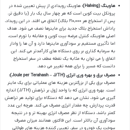
هاوینگ (Halving):
هاوینگ رویدادی از پیش تعیین شده در
پروتکل بیت کوین است که هر چهار سال یک بار (یا دقیق تر،
پس از استخراج هر ۲۱۰,۰۰۰ بلاک) اتفاق می افتد. در این رویداد،
پاداش استخراج بلاک جدید برای ماینرها نصف می شود. هدف
اصلی هاوینگ، کنترل عرضه بیت کوین و مقابله با تورم است،
اما تأثیری مستقیم بر سودآوری ماینرها دارد و آن ها را وادار
به سرمایه گذاری بر روی دستگاه های کارآمدتر می کند. این
اتفاق را می توان به مثابه یک نقطه عطف در سفر استخراج
دانست که مسیر را برای همه تغییر می دهد.
مصرف برق و بهره وری انرژی (Joule per Terahash – J/TH):
مصرف برق یکی از بزرگترین هزینه های عملیاتی برای یک ماینر
است. بهره وری انرژی که با واحد ژول بر تراهش (J/TH) اندازه
گیری می شود، نشان می دهد که دستگاه برای تولید هر تراهش
قدرت پردازش، چه مقدار انرژی مصرف می کند. هرچه این عدد
کمتر باشد، دستگاه از نظر مصرف انرژی بهینه تر و در نتیجه
سودآوری آن بالاتر است. این فاکتور، همانند میزان مصرف
سوخت یک خودرو در سفر، تعیین کننده هزینه های طولانی