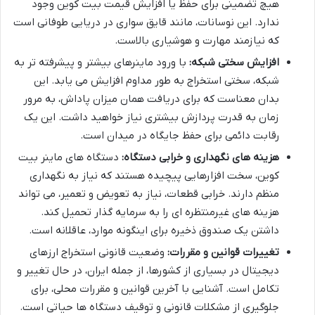
هیچ تضمینی برای حفظ یا افزایش قیمت بیت کوین وجود
ندارد. این نوسانات، مانند قایق سواری در دریایی طوفانی است
که نیازمند مهارت و هوشیاری بالاست.
افزایش سختی شبکه:
با ورود ماینرهای بیشتر و پیشرفته تر به
شبکه، سختی استخراج به طور مداوم افزایش می یابد. این
بدان معناست که برای دریافت همان میزان پاداش، به مرور
زمان به قدرت پردازش بیشتری نیاز خواهید داشت. این یک
رقابت دائمی برای حفظ جایگاه در میدان است.
هزینه های نگهداری و خرابی دستگاه:
دستگاه های ماینر بیت
کوین، سخت افزارهایی پیچیده هستند که نیاز به نگهداری
منظم دارند. خرابی قطعات، نیاز به تعویض و تعمیر، می تواند
هزینه های غیرمنتظره ای را به سرمایه گذار تحمیل کند.
داشتن یک صندوق ذخیره برای اینگونه موارد، عاقلانه است.
تغییرات قوانین و مقررات:
وضعیت قانونی استخراج ارزهای
دیجیتال در بسیاری از کشورها، از جمله ایران، در حال تغییر و
تکامل است. آشنایی با آخرین قوانین و مقررات محلی، برای
جلوگیری از مشکلات قانونی و توقیف دستگاه ها حیاتی است.