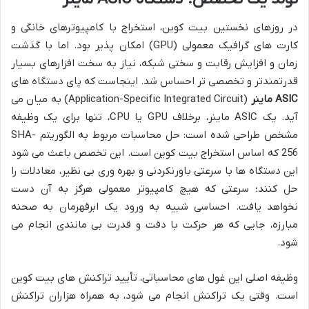
در روزهای نخستین بیت کوین، استخراج با کامپیوترهای خانگی و
کارت های گرافیک معمولی (GPU) امکان پذیر بود. اما با گذشت
زمان و افزایش رقابت و سختی شبکه، نیاز به سخت افزارهای بسیار
قدرتمندتر و تخصصی تر احساس شد. اینجاست که پای دستگاه های
ASIC ماینر
(Application-Specific Integrated Circuit) به میان می
آید. یک ASIC ماینر، برخلاف GPU یا CPU، تنها برای یک وظیفه
مشخص طراحی شده است: حل محاسبات مربوط به الگوریتم SHA-
256 که اساس استخراج بیت کوین است. این تخصص باعث می شود
این دستگاه ها با سرعتی باورنکردنی و بهره وری بی نظیر، معادلات را
حل کنند؛ سرعتی که هیچ کامپیوتر معمولی هرگز به آن دست
نخواهد یافت. احساسی شبیه به ورود یک ابرقهرمان به صحنه
مبارزه، جایی که هر حرکت با دقت و قدرت بی مانندی انجام می
شود.
وظیفه اصلی این غول های محاسباتی، تأیید تراکنش های بیت کوین
است. وقتی یک تراکنش انجام می شود، به همراه هزاران تراکنش