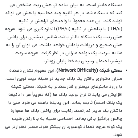
دستگاه ماینر است. به بیان ساده تر، هش ریت مشخص می
کند که دستگاه شما در هر ثانیه چند محاسبه یا هش می تواند
تولید کند. این عدد معمولاً با واحدهای تراهش بر ثانیه
(TH/s) یا پتاهش بر ثانیه (PH/s) اندازه گیری می شود. هرچه
هش ریت یک دستگاه بالاتر باشد، شانس بیشتری برای یافتن
هش صحیح و دریافت پاداش خواهد داشت. می توان آن را به
مثابه سرعت یک دونده ماراتن در نظر گرفت؛ هرچه سرعت
بیشتر، احتمال رسیدن به خط پایان زودتر.
سختی شبکه (Network Difficulty):
این مفهوم نشان دهنده
میزان دشواری یافتن یک بلاک جدید در شبکه بیت کوین است.
با ورود ماینرهای بیشتر و قدرتمندتر به شبکه، سختی شبکه
افزایش می یابد تا نرخ تولید بلاک ها (که تقریباً هر ۱۰ دقیقه
یک بلاک است) ثابت بماند. این پدیده باعث می شود حتی با
داشتن یک ماینر قدرتمند، رقابت برای یافتن بلاک ها همواره
چالش برانگیز باقی بماند. احساسی شبیه به بالا رفتن شیب
یک کوه؛ هرچه تعداد کوهنوردان بیشتر شود، مسیر دشوارتر می
شود.