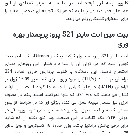
کانون توجه قرار گرفته اند. در ادامه، به معرفی تعدادی از این
همراهان قدرتمند می پردازیم که هر یک، تجربه ای منحصر به فرد را
برای استخراج کنندگان رقم می زنند.
بیت مین انت ماینر S21 پرو: پرچمدار بهره
وری
انت ماینر S21 پرو، محصول شرکت پیشتاز Bitmain، یک ماینر بیت
کوین است که می توان آن را ستاره درخشان این روزهای دنیای
استخراج نامید. این دستگاه با قدرت پردازش خارق العاده 234
تراهش بر ثانیه (TH/s) و بهره وری انرژی کم نظیر 15.09 ژول بر
تراهش (J/TH)، مرزهای کارایی را جابه جا کرده است. این ارقام
نشان می دهند که S21 Pro، نه تنها قدرتمند است، بلکه در مصرف
انرژی نیز بسیار بهینه عمل می کند؛ ویژگی ای که در شرایط افزایش
سختی شبکه و قیمت برق، برگ برنده محسوب می شود. ورود آن در
جولای ۲۰۲۴، یک انقلاب در این صنعت بود. تنها نکته ای که شاید
برای برخی چالش برانگیز باشد، وزن حدود 18 کیلوگرمی و نویز بالای