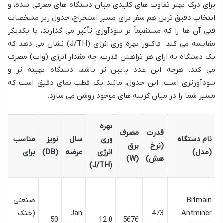
برای درک بهتر تفاوت های کلیدی میان دستگاه های معرفی شده، و
انتخاب دقیق ترین هم سفر برای مسیر استخراج، جدول زیر مشخصات
فنی آن ها را که مستقیماً بر سودآوری تأثیر می گذارند، با یکدیگر
مقایسه می کند. فاکتور بهره وری انرژی (J/TH) نشان می دهد که
یک دستگاه به ازای هر تراهش قدرت، چه مقدار انرژی (وات) مصرف
می کند. هرچه این عدد پایین تر باشد، دستگاه بهینه تر و
سودآورتری است. این جدول، مانند یک قطب نمای دقیق است که
مسیر شما را در میان گزینه های موجود روشن می سازد.
بهره
قدرت
مصرف
م
نام دستگاه
وری
سال
نویز
مناسب
(نرخ
برق
م
(مدل)
انرژی
عرضه
(DB)
برای
هش)
(W)
رق
(J/TH)
ص
Bitmain
صنعتی
ف
Antminer
473
Jan
(خنک
ال
50
12.0
5676