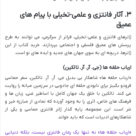
۳. آثار فانتزی و علمی-تخیلی با پیام های
عمیق
ژانرهای فانتزی و علمی-تخیلی، فراتر از سرگرمی، می توانند به طرح
پرسش های عمیق فلسفی و اجتماعی بپردازند. خرید کتاب از این
ژانرها، دریچه ای به سوی جهان های جدید و ایده های نو است.
ارباب حلقه ها (جی. آر. آر. تالکین)
«ارباب حلقه ها» شاهکار بی بدیل جی. آر. آر. تالکین، سفر حماسی
فرودو بگینز برای نابودی حلقه ای جادویی در سرزمین میانه را روایت
می کند. تالکین با خلق یک جهان کامل با اساطیر غنی، زبان ها و
فرهنگ های خاص، اثری را به وجود آورده که نمادی از مبارزه خیر و
شر است. این مجموعه، پایه گذار ژانر فانتزی حماسی و یکی از
شاهکارهای ادبیات است که باید خواند.
«ارباب حلقه ها» نه تنها یک رمان فانتزی نیست، بلکه دنیایی