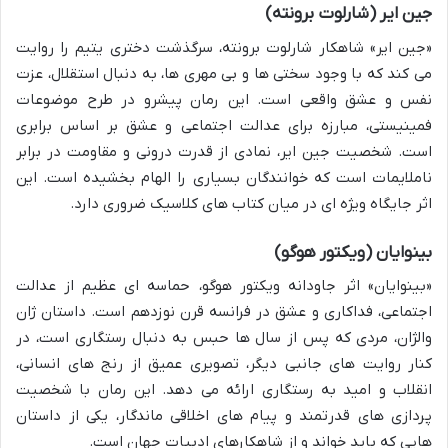
جین ایر (شارلوت برونته)
«جین ایر» شاهکار شارلوت برونته، سرگذشت دختری یتیم را روایت
می کند که با وجود سختی ها و بی مهری ها، به دنبال استقلال، عزت
نفس و عشق واقعی است. این رمان پیشرو در طرح موضوعات
فمینیستی، مبارزه برای عدالت اجتماعی و عشق بر اساس برابری
است. شخصیت جین ایر، نمادی از قدرت درونی و مقاومت در برابر
ناملایمات است که خوانندگان بسیاری را الهام بخشیده است. این
اثر جایگاه ویژه ای در میان کتاب های کلاسیک ضروری دارد.
بینوایان (ویکتور هوگو)
«بینوایان» اثر جاودانه ویکتور هوگو، حماسه ای عظیم از عدالت
اجتماعی، فداکاری و عشق در فرانسه قرن نوزدهم است. داستان ژان
والژان، مردی که پس از سال ها حبس به دنبال رستگاری است، در
کنار روایت های جانبی دیگر، تصویری عمیق از رنج های انسانی،
انقلاب و امید به رستگاری ارائه می دهد. این رمان با شخصیت
پردازی های قدرتمند و پیام های اخلاقی ماندگار، یکی از داستان
هایی که باید خواند و از شاهکارهای ادبیات جهان است.