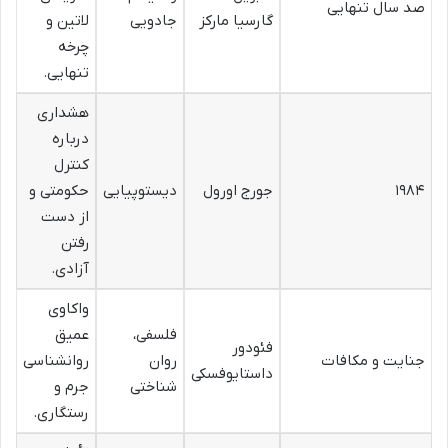
صد سال تنهایی
گارسیا مارکز
جادویی
لاتین و
چرخه
تنهایی.
هشداری
درباره
کنترل
۱۹۸۴
جورج اورول
دیستوپیایی
حکومتی و
از دست
رفتن
آزادی.
واکاوی
فلسفی،
عمیق
فئودور
جنایت و مکافات
روان
روانشناسی
داستایوفسکی
شناختی
جرم و
رستگاری.