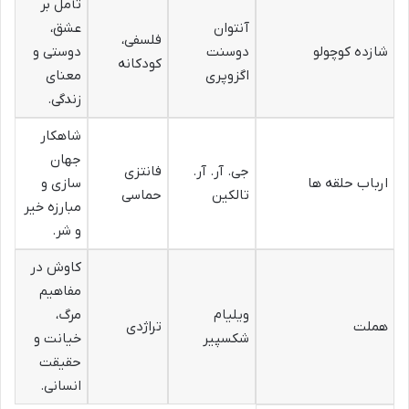
تأمل بر
آنتوان
عشق،
فلسفی،
شازده کوچولو
دوسنت
دوستی و
کودکانه
اگزوپری
معنای
زندگی.
شاهکار
جهان
جی. آر. آر.
فانتزی
ارباب حلقه ها
سازی و
تالکین
حماسی
مبارزه خیر
و شر.
کاوش در
مفاهیم
ویلیام
مرگ،
هملت
تراژدی
شکسپیر
خیانت و
حقیقت
انسانی.