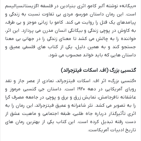
«بیگانه» نوشته آلبر کامو، اثری بنیادین در فلسفه اگزیستانسیالیسم
است. این رمان داستان مورسو، مردی بی تفاوت نسبت به زندگی و
پیامدهای یک قتل را روایت می کند. کامو با زبانی موجز و بی طرف،
به کاوش در پوچی زندگی و بیگانگی انسان مدرن می پردازد. این اثر،
خواننده را به چالش می کشد تا معنای زندگی را در جهانی بی معنا
جستجو کند و به همین دلیل، یکی از کتاب های فلسفی عمیق و
داستان هایی که باید خواند محسوب می شود.
گتسبی بزرگ (اف. اسکات فیتزجرالد)
«گتسبی بزرگ» اثر اف. اسکات فیتزجرالد، نمادی از عصر جاز و نقد
رویای آمریکایی در دهه ۱۹۲۰ است. داستان جی گتسبی مرموز و
عاشقانه نافرجامش، نمایش زرق و برق و پوچی در جامعه مصرف گرا
را به تصویر می کشد. نثر شاعرانه و عمیق فیتزجرالد، این رمان را به
اثری تأثیرگذار درباره جاه طلبی، طبقه اجتماعی و ماهیت عشق از
دست رفته تبدیل کرده است. این کتاب یکی از بهترین رمان های
تاریخ ادبیات آمریکاست.