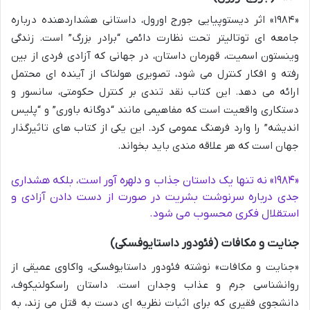
«۱۹۸۴» اثر دیستوپیایی جورج اورول، داستانی هشداردهنده درباره
جامعه ای توتالیتر تحت نظارت دائمی “برادر بزرگ” است. زندگی
وینستون اسمیت، قهرمان داستان، در جهانی که آزادی فردی از بین
رفته و افکار کنترل می شود، تصویری هولناک از آینده ای محتمل
ارائه می دهد. این کتاب نقد تندی بر کنترل حکومتی، سانسور و
دستکاری واقعیت است که مفاهیمی مانند “دوگانه باوری” و “پلیس
اندیشه” را وارد فرهنگ عمومی کرد. این یکی از کتاب های تاثیرگذار
جهان است که هر علاقه مندی باید بخواند.
«۱۹۸۴» نه تنها یک داستان جذاب و دلهره آور است، بلکه هشداری
جدی درباره سرنوشت بشریت در صورت از دست دادن آزادی و
استقلال فکری محسوب می شود.
جنایت و مکافات (فئودور داستایوفسکی)
«جنایت و مکافات» نوشته فئودور داستایوفسکی، واکاوی عمیقی از
روانشناسی جرم و عذاب وجدان است. داستان راسکولنیکوف،
دانشجوی فقیری که برای اثبات نظریه ای دست به قتل می زند، به