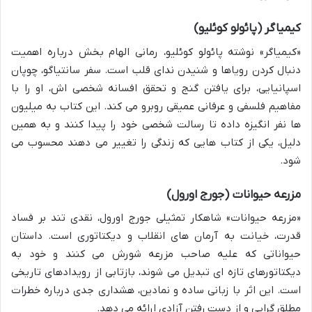
کیمیاگر (پائولو کوئلیو)
«کیمیاگر» نوشته پائولو کوئلیو، رمانی الهام بخش درباره اهمیت
دنبال کردن رویاها و شنیدن ندای قلب است. سفر سانتیاگو، چوپان
اسپانیایی، برای یافتن گنج و تحقق افسانه شخصی اش، او را با
مفاهیم فلسفی و عرفانی عمیقی روبرو می کند. این کتاب به میلیون
ها نفر انگیزه داده تا رسالت شخصی خود را پیدا کنند و به همین
دلیل، یکی از کتاب هایی که زندگی را تغییر می دهند محسوب می
شود.
مزرعه حیوانات (جورج اورول)
«مزرعه حیوانات» شاهکار تمثیلی جورج اورول، نقدی تند بر فساد
قدرت، خیانت به آرمان های انقلاب و دیکتاتوری است. داستان
حیواناتی که علیه صاحب مزرعه شورش می کنند و خود به
دیکتاتورهای تازه ای تبدیل می شوند، بازتابی از رویدادهای تاریخی
است. این اثر با زبانی ساده و نمادین، هشداری جدی درباره خطرات
مطلق گرایی و از دست رفتن آزادی ارائه می دهد.