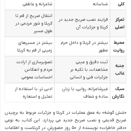
کلی
شناسانه
شاعرانه و عاطفی
انتقال ضریح از قم تا
تمرکز
فرایند نصب ضریح جدید در
کربلا و شور مردمی در
اصلی
کربلا و جزئیات آن
طول مسیر
محیط
بیشتر در کربلا و داخل حرم
بیشتر در مسیرهای
روایت
مطهر
زمینی از قم به کربلا
ثبت دقیق و عینی
تصویرسازی از ارادت
جنبه
مشاهدات، با تکیه بر
مردم و انعکاس
غالب
جزئیات فنی و انسانی
احساسات عمومی
سبک
غیرشاعرانه، روایی، با زبان
ادبی تر، با استفاده از
نگارش
ساده و شفاف
تمثیل و استعاره
«شش گوشه» به عمق عملیات در کربلا و جزئیات مربوط به برچیدن
ضریح قدیمی و نصب ضریح جدید می پردازد. این کتاب، به نوعی
«دفتر خاطرات» نویسنده از ۵۰ روز حضورش در کربلاست و اطلاعات