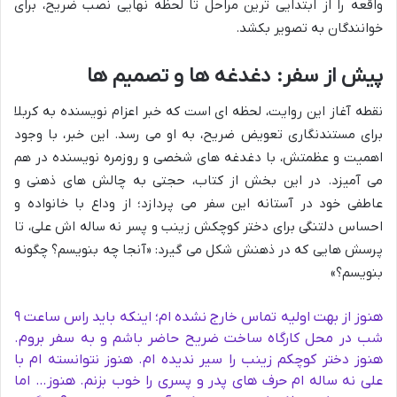
واقعه را از ابتدایی ترین مراحل تا لحظه نهایی نصب ضریح، برای
خوانندگان به تصویر بکشد.
پیش از سفر: دغدغه ها و تصمیم ها
نقطه آغاز این روایت، لحظه ای است که خبر اعزام نویسنده به کربلا
برای مستندنگاری تعویض ضریح، به او می رسد. این خبر، با وجود
اهمیت و عظمتش، با دغدغه های شخصی و روزمره نویسنده در هم
می آمیزد. در این بخش از کتاب، حجتی به چالش های ذهنی و
عاطفی خود در آستانه این سفر می پردازد؛ از وداع با خانواده و
احساس دلتنگی برای دختر کوچکش زینب و پسر نه ساله اش علی، تا
پرسش هایی که در ذهنش شکل می گیرد: «آنجا چه بنویسم؟ چگونه
بنویسم؟»
هنوز از بهت اولیه تماس خارج نشده ام؛ اینکه باید راس ساعت ۹
شب در محل کارگاه ساخت ضریح حاضر باشم و به سفر بروم.
هنوز دختر کوچکم زینب را سیر ندیده ام. هنوز نتوانسته ام با
علی نه ساله ام حرف های پدر و پسری را خوب بزنم. هنوز… اما