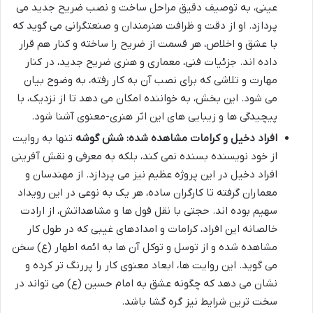
عینی، به توصیف دقیق مراحل ساخت و نصب ضریح جدید می
پردازد. او از دقت و ظرافت هنرمندان و صنعتگرانی می گوید که
با عشق و اخلاص، هر قسمت از ضریح را ساخته و کنار هم قرار
داده اند. جزئیات فنی، معماری و هنری ضریح جدید، در کنار
مهارت و تلاشی که برای نصب آن به کار رفته، به وضوح بیان
می شود. این بخش، به خواننده امکان می دهد تا از نزدیک، با
پیچیدگی ها و زیبایی های این اثر هنری-معنوی آشنا شود.
افراد دخیل و کرامات مشاهده شده:
شش گوشه
تنها به روایت
از خود نویسنده بسنده نمی کند، بلکه به معرفی و نقش آفرینی
افراد دخیل در این پروژه عظیم نیز می پردازد. از مهندسان و
معماران گرفته تا کارگران ساده، هر یک به نوعی در این رویداد
سهیم بوده اند. حجتی با نقل قول ها و مشاهداتش، از ارادت
خالصانه این افراد، کرامات و امدادهای غیبی که در طول کار
مشاهده شده و از توسل و توکل آن ها به ائمه اطهار (ع) سخن
می گوید. این روایت ها، ابعاد معنوی کار را پررنگ تر کرده و
نشان می دهد که چگونه عشق به امام حسین (ع) می تواند در
سخت ترین شرایط نیز گره گشا باشد.