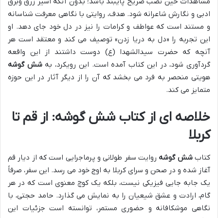
مشاهدات حین نصب ضریح پایبند باشد؛ بدون آنکه اسیر زرق وبرق
ادبی و نگارش شاعرانه شود. هدف، روایتی با نگاهی معرفت شناسانه
و مستند است که عواطف و کرامات را نیز در دل خود جای دهد. او
این تجربه را «دل به دریا زدن» توصیف می کند و معتقد است هر
آنچه که حضرت سیدالشهدا (ع) دوست داشتند از این واقعه
گردآوری شود، در این کتاب آمده است. این رویکرد، به
شش گوشه
هویتی منحصر به فرد می بخشد که آن را از دیگر آثار در این حوزه
متمایز می کند.
خلاصه ای از کتاب شش گوشه: از قم تا
کربلا
کتاب
شش گوشه
روایت سفر طولانی و پرماجرایی است که از دیار قم
آغاز شده و در صحن و سرای کربلا به اوج خود می رسد. این سفر، صرفاً
یک جابه جایی فیزیکی نیست، بلکه یک کوچ معنوی است که در هر
گام، ارادت و عشق شیعیان را به نمایش می گذارد. حامد حجتی، با
نگاهی موشکافانه و حضوری مستمر، توانسته است جزئیات این