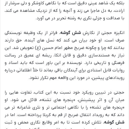
بلکه یک شاهد عینی دقیق است که با نگاهی کاوشگر و دلی سرشار از
ارادت، به دل ماجرا می زند و آنچه را که از نزدیک مشاهده می کند،
با صداقت و جزئی نگری به رشته تحریر در می آورد.
انگیزه حجتی از نگارش
شش گوشه
، فراتر از یک وظیفه نویسندگی
صرف است. او خود بیان می کند که نسل های آینده، حق دارند
بدانند که چرا و چگونه ضریح مطهر امام حسین (ع) تعویض شد. این
نیاز به مستندسازی دقیق و قابل اتکا، ریشه ای عمیق در رسالت
فرهنگی و تاریخی دارد. نویسنده بر این باور است که باید اسناد و
روایات قابل استنادی برای آیندگان باقی بماند تا خلأ اطلاعاتی درباره
رویدادهای پیشین، در مورد این واقعه مهم تکرار نشود.
حجتی در تبیین رویکرد خود نسبت به این کتاب، تفاوت هایی را
میان آن و اثر پیشینش، «پنجره های تشنه»، قائل می شود. او
«پنجره های تشنه» را با نگاهی اجتماعی تر و نثری شاعرانه تر می
داند که به رویداد انتقال ضریح از قم به کربلا پرداخته است. اما در
شش گوشه
، تلاش کرده است تا به امر وقایع نگاری محض و ثبت