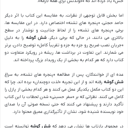
حس» یاد کرده اند که «خوندنش برای همه لازمه».
اما بخش قابل توجهی از نظرات، به مقایسه این کتاب با اثر دیگر
حامد حجتی، «پنجره های تشنه» اختصاص دارد. در این مقایسه ها،
برخی «پنجره های تشنه» را از لحاظ جذابیت و نوشتار در سطح
بالاتری می دانند، در حالی که برخی دیگر،
شش گوشه
را به دلیل
«جریان نصب ضریح رو جزء به جزء و تقریباً کامل» توضیح دادن، برتر
می شمارند. این تفاوت در برداشت ها، ریشه در رویکرد متفاوت دو
کتاب دارد که هر کدام به بخشی از یک رویداد بزرگ پرداخته اند.
عده ای از خوانندگان، پس از مطالعه «پنجره های تشنه»، به سراغ
شش گوشه
رفته اند و از این تجربه «لذت دوچندان» برده اند، چرا که
این دو کتاب مکمل یکدیگر عمل می کنند و هر کدام بخشی از پازل را
کامل می کنند. نظراتی که بر «سفر حسینی» شدن لحظات با این کتاب
تأکید دارند و پیشنهاد می کنند که حتی نسخه صوتی آن با صدای
خود نویسنده شنیده شود، نشان از تأثیرگذاری عمیق محتوا دارد.
در مجموع، بازتاب ها نشان می دهد که
شش گوشه
توانسته است