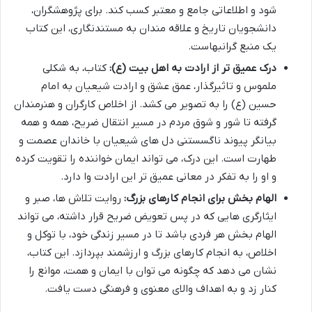
شود و اطلاعاتی جامع و معتبر کسب کند. برای پژوهشگران،
دانشجویان تاریخ و علاقه مندان به مستندنگاری، این کتاب
یک منبع گرانبهاست.
درک عمیق تر از ارادت به اهل بیت (ع):
کتاب، به شکلی
ملموس و تاثیرگذار، عمق عشق و ارادت شیعیان به امام
حسین (ع) را به تصویر می کشد. از اخلاص کارگران و هنرمندان
گرفته تا شور و شوق مردم در مسیر انتقال ضریح، همه و همه
بیانگر پیوند ناگسستنی دل های شیعیان با خاندان عصمت و
طهارت است. این درک، می تواند ایمان خواننده را تقویت کرده
و او را به تفکر در معانی عمیق تر این ارادت وا دارد.
الهام بخش برای انجام کارهای بزرگ:
روایت تلاش ها، صبر و
ایثارگری هایی که در پس تعویض ضریح قرار داشته، می تواند
الهام بخش هر فردی باشد تا در مسیر زندگی خود، با توکل و
اخلاص، به انجام کارهای بزرگ و ارزشمند بپردازد. این کتاب،
نشان می دهد که چگونه می توان با ایمان و همت، موانع را
کنار زد و به اهداف والای معنوی و فرهنگی دست یافت.