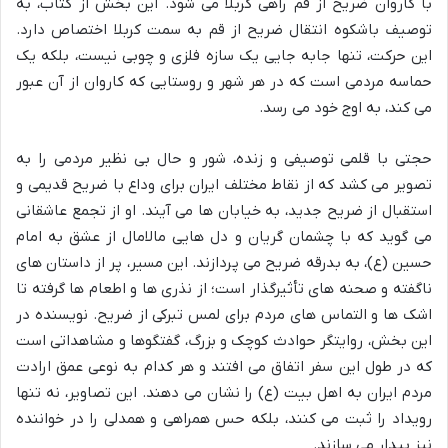
با کاروان ضریح از قم راهی کربلا می شود. این بخش از کتاب، به
توصیف باشکوه انتقال ضریح از قم به سمت کربلا اختصاص دارد.
این حرکت، تنها جابه جایی یک سازه فلزی و چوبی نیست، بلکه یک
حماسه مردمی است که در هر شهر و روستایی که کاروان از آن عبور
می کند، به اوج خود می رسد.
حجتی با قلمی توصیفی و زنده، شور و حال بی نظیر مردمی را به
تصویر می کشد که از نقاط مختلف ایران برای وداع با ضریح قدیمی و
استقبال از ضریح جدید، به خیابان ها می آیند. او از تجمع عاشقانی
می گوید که با چشمان گریان و دل هایی مالامال از عشق به امام
حسین (ع)، به بدرقه ضریح می پردازند. این مسیر، پر از داستان های
ناگفته و صحنه های تأثیرگذار است؛ از نذری ها و اطعام ها گرفته تا
اشک ها و التماس های مردم برای لمس تبرکی از ضریح. نویسنده در
این بخش، روایتگر حوادث کوچک و بزرگ، گفتگوها و مشاهداتی است
که در طول این سفر اتفاق می افتند و هر کدام به نوعی عمق ارادت
مردم ایران به اهل بیت (ع) را نشان می دهند. این تصاویر، نه تنها
رویداد را ثبت می کنند، بلکه حس همراهی و همدلی را در خواننده
نیز بیدار می سازند.