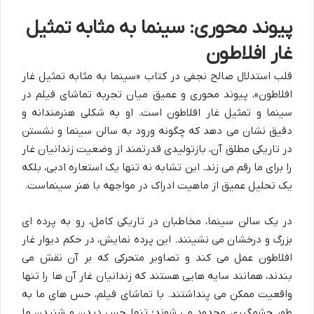
پیوند محوری: سینما به مثابه تمثیل
غار افلاطون
قلب استدلال صالح نجفی در کتاب «سینما به مثابه تمثیل غار
افلاطون»، پیوند محوری و عمیق میان تجربه تماشای فیلم در
سینما و تمثیل غار افلاطون است. او به شکلی هنرمندانه و
دقیق نشان می دهد که چگونه ورود به سالن سینما و نشستن
در تاریکی مطلق آن، بازتولیدی قدرتمند از وضعیت زندانیان غار
را برای ما رقم می زند. این تشابه نه تنها یک استعاره ادبی، بلکه
یک تحلیل عمیق از ماهیت ادراک در مواجهه با هنر سینماست.
در یک سالن سینما، مخاطبان در تاریکی کامل، رو به پرده ای
بزرگ و درخشان می نشینند. این پرده نمایش، در حکم دیوار غار
افلاطون عمل می کند و تصاویر متحرکی که بر آن نقش می
بندند، همانند سایه هایی هستند که زندانیان غار آن ها را تنها
واقعیت ممکن می پنداشتند. با تماشای فیلم، حس های ما به
طور چشمگیری محدود می شوند؛ تنها حس دیدن و شنیدن ما