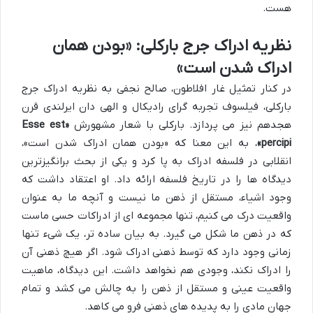
هست.
نظریه ادراک جرج بارکلی: «بودن همان
ادراک شدن است»
در کنار تمثیل غار افلاطون، صالح نجفی به نظریه ادراک جرج
بارکلی، فیلسوف تجربه گرای رادیکال و الهی دان ایرلندی قرن
هجدهم نیز می پردازد. بارکلی با شعار مشهورش
«Esse est
percipi»
، به این معنا که «بودن همان ادراک شدن است»،
انقلابی در فلسفه ادراک به پا کرد و یکی از بحث برانگیزترین
دیدگاه ها را در تاریخ فلسفه ارائه داد. او اعتقاد داشت که
وجود اشیاء، مستقل از ذهن ما نیست و آنچه ما به عنوان
واقعیت درک می کنیم، تنها مجموعه ای از ادراکات حسی ماست
که در ذهن ما شکل می گیرد. به بیان ساده تر، یک شیء تنها
زمانی وجود دارد که توسط ذهنی ادراک شود. اگر هیچ ذهنی آن
را ادراک نکند، وجودی هم نخواهد داشت. این دیدگاه، ماهیت
واقعیت عینی و مستقل از ذهن را به چالش می کشد و تمام
جهان مادی را به پدیده های ذهنی فرو می کاهد.