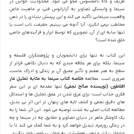
ظریف و گاه نامحسوس محو می شود. محدودیت حواس در
سینما و وابستگی تصاویر به آپاراتوس فنی، بر ماهیت خاص
واقعیت سینمایی تأکید می کند و این پرسش بنیادی را در ذهن
مخاطب برمی انگیزد: آیا آنچه می بینیم، حقیقت ناب است یا
تنها سایه ای از آن، تصویری که توسط ابزار و فرآیندهای خاصی
خلق شده است؟
این کتاب نه تنها برای دانشجویان و پژوهشگران فلسفه و
سینما، بلکه برای هر علاقه مندی که به دنبال نگاهی فراتر از
سطح به هنر هفتم و تأثیر عمیق آن بر زندگی و ادراک ماست،
ضروری است. مطالعه
خلاصه کتاب سینما به مثابه تمثیل غار
افلاطون (نویسنده صالح نجفی)
تنها مقدمه ای بر این سفر
فکری جذاب است؛ برای غرق شدن در عمق تحلیل ها و استدلال
های دقیق نجفی و کشف لایه های پنهان تر این اثر بی بدیل،
مطالعه کتاب اصلی به شدت توصیه می شود. این اثر، شما را به
یک کاوشگر ماهر در دنیای تصاویر و حقایق، چه در سینما و چه
در زندگی روزمره، تبدیل خواهد کرد و به شما کمک می کند تا با
چشمانی بازتر و ذهنی هوشیارتر، به جهان پیرامون خود بنگرید.