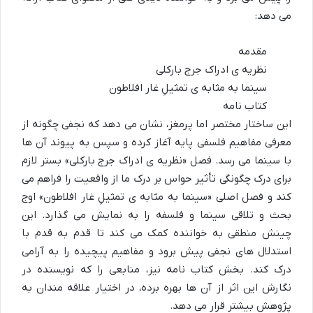
می دهد:
مقدمه
نظریه ی ادراک جرج بارکلی
سینما به مثابه ی تمثیلِ غار افلاطون
کتاب نامه
این ساختار مختصر اما پرمغز، نشان می دهد که نجفی چگونه از
معرفی مفاهیم فلسفی پایه آغاز کرده و سپس به پیوند آن ها
با سینما می رسد. فصل «نظریه ی ادراک جرج بارکلی» بستر لازم
برای درک چگونگی تأثیر حواس بر درک ما از واقعیت را فراهم می
کند و فصل اصلی «سینما به مثابه ی تمثیلِ غار افلاطون» اوج
بحث و تلاقی سینما و فلسفه را به نمایش می گذارد. این
چینش منطقی به خواننده کمک می کند تا قدم به قدم با
استدلال های نجفی پیش برود و مفاهیم پیچیده را به آرامی
درک کند. بخش کتاب نامه نیز، منابعی را که نویسنده در
نگارش این اثر از آن ها بهره برده، در اختیار علاقه مندان به
پژوهش بیشتر قرار می دهد.