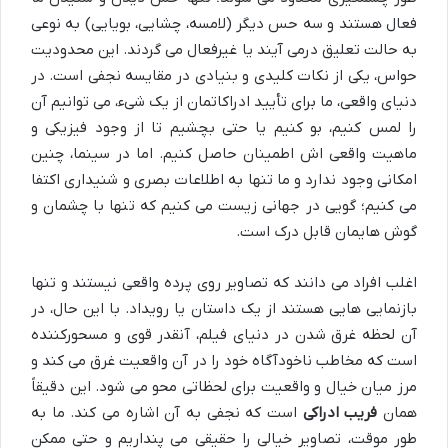
فعال هستند و سه حس دیگر (لامسه، چشایی، بویایی) به نوعی
به حالت تعلیق درمی آیند یا غیرفعال می گردند. این محدودیت
حواس، یکی از نکات کلیدی و بنیادی در مقایسه نجفی است. در
دنیای واقعی، ما برای تأیید ادراکاتمان از یک شیء، می توانیم آن
را لمس کنیم، بو کنیم یا حتی بچشیم تا از وجود فیزیکی و
ماهیت واقعی اش اطمینان حاصل کنیم. اما در سینما، چنین
امکانی وجود ندارد و ما تنها به اطلاعات بصری و شنیداری اکتفا
می کنیم؛ گویی در جهانی زیست می کنیم که تنها با چشمان و
گوش هایمان قابل درک است.
اغلب افراد می دانند که تصاویر روی پرده واقعی نیستند و تنها
بازنمایی هایی هستند از یک داستان یا رویداد. با این حال، در
آن لحظه غرق شدن در دنیای فیلم، آنقدر قوی و مسحورکننده
است که مخاطب ناخودآگاه خود را در آن واقعیت غرق می کند و
مرز میان خیال و واقعیت برای لحظاتی محو می شود. این دقیقاً
همان
فریب ادراکی
است که نجفی به آن اشاره می کند. ما به
طور موقت، تصاویر خیالی را حقیقی می پنداریم و حتی ممکن