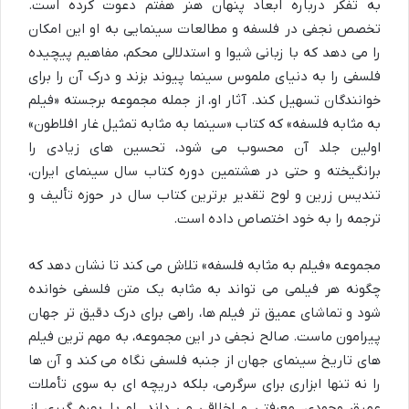
به تفکر درباره ابعاد پنهان هنر هفتم دعوت کرده است.
تخصص نجفی در فلسفه و مطالعات سینمایی به او این امکان
را می دهد که با زبانی شیوا و استدلالی محکم، مفاهیم پیچیده
فلسفی را به دنیای ملموس سینما پیوند بزند و درک آن را برای
خوانندگان تسهیل کند. آثار او، از جمله مجموعه برجسته «فیلم
به مثابه فلسفه» که کتاب «سینما به مثابه تمثیل غار افلاطون»
اولین جلد آن محسوب می شود، تحسین های زیادی را
برانگیخته و حتی در هشتمین دوره کتاب سال سینمای ایران،
تندیس زرین و لوح تقدیر برترین کتاب سال در حوزه تألیف و
ترجمه را به خود اختصاص داده است.
مجموعه «فیلم به مثابه فلسفه» تلاش می کند تا نشان دهد که
چگونه هر فیلمی می تواند به مثابه یک متن فلسفی خوانده
شود و تماشای عمیق تر فیلم ها، راهی برای درک دقیق تر جهان
پیرامون ماست. صالح نجفی در این مجموعه، به مهم ترین فیلم
های تاریخ سینمای جهان از جنبه فلسفی نگاه می کند و آن ها
را نه تنها ابزاری برای سرگرمی، بلکه دریچه ای به سوی تأملات
عمیق وجودی، معرفتی و اخلاقی می داند. او با بهره گیری از