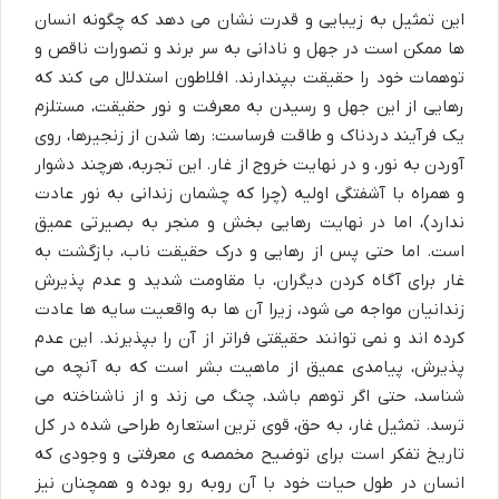
این تمثیل به زیبایی و قدرت نشان می دهد که چگونه انسان
ها ممکن است در جهل و نادانی به سر برند و تصورات ناقص و
توهمات خود را حقیقت بپندارند. افلاطون استدلال می کند که
رهایی از این جهل و رسیدن به معرفت و نور حقیقت، مستلزم
یک فرآیند دردناک و طاقت فرساست: رها شدن از زنجیرها، روی
آوردن به نور، و در نهایت خروج از غار. این تجربه، هرچند دشوار
و همراه با آشفتگی اولیه (چرا که چشمان زندانی به نور عادت
ندارد)، اما در نهایت رهایی بخش و منجر به بصیرتی عمیق
است. اما حتی پس از رهایی و درک حقیقت ناب، بازگشت به
غار برای آگاه کردن دیگران، با مقاومت شدید و عدم پذیرش
زندانیان مواجه می شود، زیرا آن ها به واقعیت سایه ها عادت
کرده اند و نمی توانند حقیقتی فراتر از آن را بپذیرند. این عدم
پذیرش، پیامدی عمیق از ماهیت بشر است که به آنچه می
شناسد، حتی اگر توهم باشد، چنگ می زند و از ناشناخته می
ترسد. تمثیل غار، به حق، قوی ترین استعاره طراحی شده در کل
تاریخ تفکر است برای توضیح مخمصه ی معرفتی و وجودی که
انسان در طول حیات خود با آن روبه رو بوده و همچنان نیز