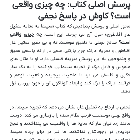
پرسش اصلی کتاب: چه چیزی واقعی
است؟ کاوش در پاسخ نجفی
محور اصلی و پرسش بنیادینی که کتاب «سینما به مثابه تمثیل
غار افلاطون» حول آن می چرخد، این است:
چه چیزی واقعی
است؟
صالح نجفی با تلفیق هوشمندانه و بی نظیر تمثیل غار
افلاطون و نظریه ادراک جرج بارکلی، سعی در ارائه پاسخی عمیق
و چندوجهی به این پرسش دیرینه فلسفی دارد. او با مثال های
ملموس و قابل درک از تجربه سینمایی، خواننده را به یک سفر
فکری و فلسفی می برد تا ماهیت پیچیده واقعیت، توهم و
فرآیند ادراک را درک کند و ابعاد گوناگون آن را مورد بررسی قرار
دهد.
نجفی با ارجاع به تمثیل غار، نشان می دهد که تجربه سینما، در
واقع نوعی «وضعیت فریب نظام مند» را بازسازی می کند. درست
مانند زندانیان غار که سایه ها را واقعیت می پنداشتند و هیچ
تردیدی در وجودشان نداشتند، ما نیز در برابر پرده سینما،
تصاویری را می پذیریم که می دانیم بازنمایی هستند و حاصل