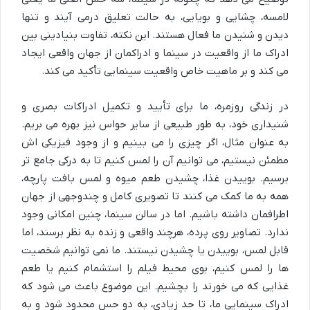
لامسه، چشایی و بویایی، به حالت تعلیق درمی آیند و تنها
دیدن و شنیدن ما فعال هستند. این نکته، تفاوت بنیادینی بین
ادراک ما از واقعیت در سینما و ادراکمان از جهان واقعی ایجاد
می کند و بر ماهیت خاص واقعیت سینمایی تأکید می کند.
در زندگی روزمره، ما برای تأیید و تکمیل ادراکات بصری و
شنیداری خود، به طور طبیعی از سایر حواس نیز بهره می بریم.
به عنوان مثال، اگر چیزی را می بینیم و از وجود فیزیکی اش
مطمئن نیستیم، می توانیم آن را لمس کنیم تا به درکی جامع تر
برسیم. بوییدن غذا، چشیدن طعم میوه و لمس بافت پارچه،
همه به ما کمک می کنند تا تصویری کامل و چندوجهی از جهان
اطرافمان داشته باشیم. اما در سالن سینما، چنین امکانی وجود
ندارد. تصاویر روی پرده، هرچند واقعی و زنده به نظر برسند، اما
قابل لمس، بوییدن یا چشیدن نیستند. ما نمی توانیم شخصیت
ها را لمس کنیم، بوی محیط فیلم را استشمام کنیم یا طعم
غذایی که می خورند را بچشیم. این موضوع باعث می شود که
ادراک سینمایی ما، تا حد زیادی، به دو حس محدود شود و به