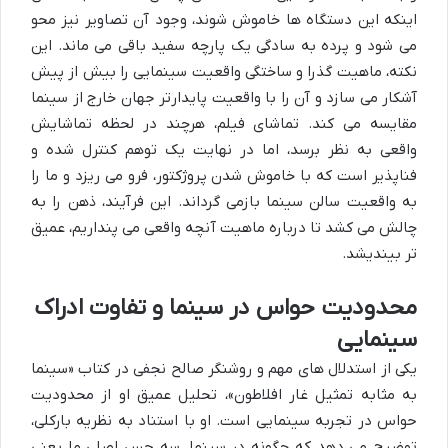
اینکه این دستگاه ها خاموش شوند، وجود آن تصاویر نیز محو
می شود و پرده به سادگی یک پارچه سفید باقی می ماند. این
نکته، ماهیت گذرا و ساختگی واقعیت سینمایی را بیش از پیش
آشکار می سازد و آن را با واقعیت پایدارتر جهان خارج از سینما
مقایسه می کند. تماشای فیلم، هرچند در لحظه تماشایش
واقعی به نظر برسد، اما در نهایت یک توهم کنترل شده و
فناپذیر است که با خاموش شدن پروژکتور، فرو می ریزد و ما را
به واقعیت سالن سینما بازمی گرداند. این فرآیند، ذهن را به
چالش می کشد تا درباره ماهیت آنچه واقعی می پنداریم، عمیق
تر بیندیشد.
محدودیت حواس در سینما و تفاوت ادراک
سینمایی
یکی از استدلال های مهم و روشنگر صالح نجفی در کتاب «سینما
به مثابه تمثیل غار افلاطون»، تحلیل عمیق او از محدودیت
حواس در تجربه سینمایی است. او با استناد به نظریه بارکلی،
توضیح می دهد که چگونه در سینما، سه حس اصلی ما یعنی