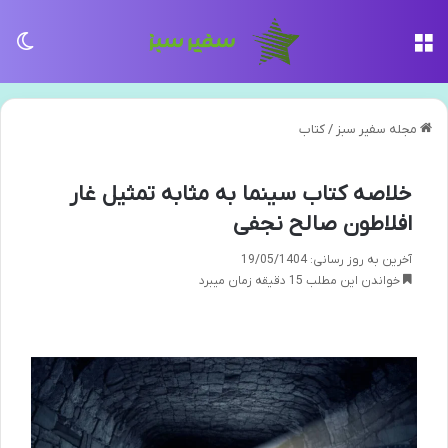
منو
تغی
مجله سفیر سبز
/
کتاب
خلاصه کتاب سینما به مثابه تمثیل غار
افلاطون صالح نجفی
آخرین به روز رسانی: 19/05/1404
خواندن این مطلب 15 دقیقه زمان میبرد