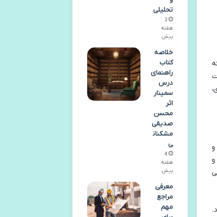
تحلیلی
3
هفته
پیش
خلاصه
کتاب
ه
راهنمای
ت
درس
،
سمینار
اثر
محسن
صدیقی
مشکنان
ی
و
4
و
هفته
پیش
ی
معرفی
مراجع
مهم
.