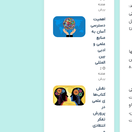
هفته
:
پیش
ی
اهمیت
ل
دسترسی
ا
آسان به
منابع
علمی و
ادبی
ا
بین
ن
المللی
ه
2
هفته
پیش
نقش
ی
کتاب‌ها
ت
ی علمی
و
در
،
پرورش
تفکر
ت
انتقادی
و