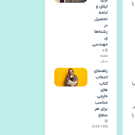
برای
ا
اپلای و
ادامه
تحصیل
در
رشته‌ها
ی
مهندسی
4
هفته
پیش
راهنمای
انتخاب
ا
کتاب
های
خارجی
مناسب
.
برای هر
ا
سطح
25/03/1405