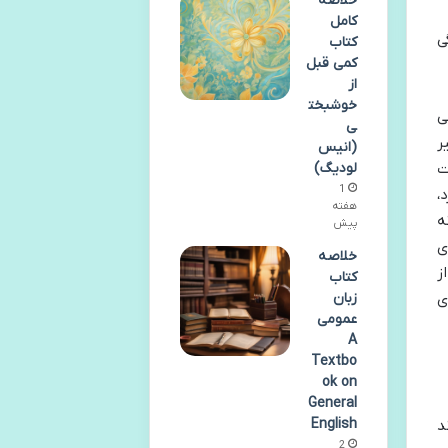
خلاصه
کامل
ی
کتاب
کمی قبل
از
خوشبخت
ی
ی
ر
(انیس
ت
لودیگ)
1
،
هفته
ه
پیش
ی
خلاصه
ز
کتاب
ی
زبان
عمومی
A
Textbo
ok on
General
English
د
2