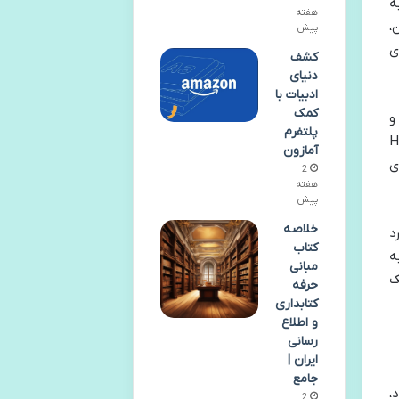
ه
هفته
،
پیش
ی
کشف
دنیای
ادبیات با
کمک
و
پلتفرم
High Perf
آمازون
ی
2
هفته
پیش
خلاصه
د
کتاب
ه
مبانی
ک
حرفه
کتابداری
و اطلاع
رسانی
ایران |
جامع
،
2