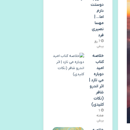
دوستت
دارم
اما… |
مهسا
نصیری
فرد
7 روز
پیش
خلاصه
کتاب
امید
دوباره
می تازد |
اثر اندرو
شافر
(نکات
کلیدی)
1
هفته
پیش