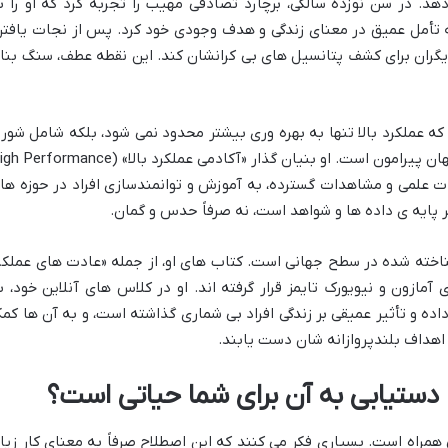
هد. در سن نوزده سالگی، برچارد تصادفی مهیب را تجربه کرد که او را ب
 به تأمل عمیق در معنای زندگی و هدف وجودی خود کرد. پس از نجات یافتن
یگران برای کشف پتانسیل های بی کرانشان کند. این نقطه عطف، سنگ بنا
که عملکرد بالا تنها به بهره وری بیشتر محدود نمی شود، بلکه شامل شور 
اشتیاق، رشد مداوم و تأثیرگذاری مثبت بر جهان پیرامون است. او بنیان گذار «آکادمی عملکرد بالا» (ormance
قیقات علمی و مشاهدات گسترده، به آموزش و توانمندسازی افراد در حوزه ها
ر پایه ی داده ها و شواهد است، نه صرفاً حدس و گمان.
ناخته شده در سطح جهانی است. کتاب های او، از جمله «عادت های عملکر
مازون و نیویورک تایمز قرار گرفته اند. او در کلاس های آنلاین خود، ب
ه و تأثیر عمیقی بر زندگی افراد بی شماری گذاشته است، و به آن ها کم
ه اهداف بلندپروازانه شان دست یابند.
 دستیابی به آن برای شما حیاتی است؟
همراه است. بسیاری فکر می کنند که این اصطلاح صرفاً به معنای کار زیاد