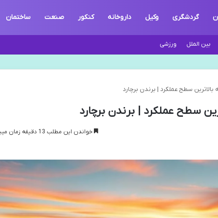
ن
گردشگری
وکیل
داروخانه
کنکور
صنعت
ساختمان
بین الملل
ورزشی
بالاترین سطح عملکرد | برندن برچارد
ین سطح عملکرد | برندن برچارد
خواندن این مطلب 13 دقیقه زمان میبرد