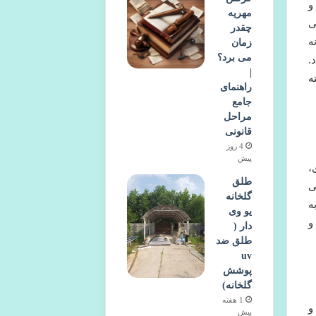
و
مهریه
ی
چقدر
ه
زمان
می برد؟
.
|
ه
راهنمای
جامع
مراحل
قانونی
4 روز
پیش
،
طلق
ی
گلخانه
ه
یو وی
و
دار (
طلق ضد
uv
پوشش
گلخانه)
1 هفته
و
پیش