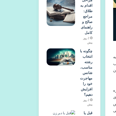
مراحل
اقدام به
طلاق:
مراجع
صالح و
راهنمای
کامل
2 روز
پیش
چگونه با
انتخاب
ه
رشته
ب
مناسب،
ن
شانس
مهاجرت
خود را
افزایش
ه
دهیم؟
اهنمای
2 روز
نوس
پیش
ی
قبل یا