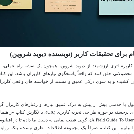
م برای تحقیقات کاربر (نویسنده دیوید شروین)
 کاربر» اثری ارزشمند از دیوید شروین، همچون یک نقشه راه عملی، ب
صولاتی خلق کنند که واقعاً پاسخگوی نیازهای کاربران باشد. این کتا
ون کشیده و به سوی درکی عمیق و مستند از خواسته های واقعی کاربرا
ل یا خدمتی بیش از پیش به درک عمیق نیازها و رفتارهای کاربران گر
خورده است. دیوید شروین، یکی از چهره های برجسته در حوزه طراحی تجربه کاربری (UX)، با نگارش کتاب «ر
گام به گام برای تحقیقات کاربر» (A Field Guide To User Research)، گویی قطب نمایی به دست ما داده تا در اقیا
 بیابیم. این کتاب، صرفاً یک مجموعه اطلاعات نظری نیست، بلکه روایت