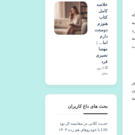
خلاصه
کامل
ه
کتاب
ه
هنوزم
دوستت
د
دارم
ه
اما… |
ب
مهسا
نصیری
فرد
6 روز
پیش
ر
ن
ه
بحث های داغ کاربران
حدیث کلانی
در
مقایسه ال نود
L90 با خودروهای هم رده ۱۴۰۴