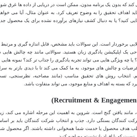
کند که بدون یک برنامه مدون، ممکن است در دریایی از داده ها غرق شوی
اید اهداف تحقیق را به وضوح تعریف کرد. به عنوان مثال، آیا می خواهی
ی کنید؟ یا به دنبال کشف نیازهای برآورده نشده برای یک محصول جدی
لایی برخوردار است. این سوالات باید مشخص، قابل اندازه گیری و مرتبط ب
ی یک اپلیکیشن یادگیری زبان هستید. سوالاتی مانند چه چالش هایی د
؟ یا چه ویژگی هایی می تواند تجربه یادگیری را جذاب تر کند؟ نمونه هایی ا
ضیات و چالش های موجود، به ما کمک می کند تا با دیدی بازتر به سرا
ذاریم. انتخاب روش های تحقیق مناسب (مانند مصاحبه، نظرسنجی، تس
د که بسته به اهداف و منابع موجود، می تواند متفاوت باشد.
مانند یافتن گنج است. شروین به اهمیت این مرحله اشاره می کند، زیر
کت کنندگان بستگی دارد. جذب و انتخاب شرکت کنندگان باید بر اسا
ب هدف محصول یا خدمت شما همخوانی داشته باشند. اگر محصول شم
ست که با افراد بازنشسته مصاحبه کنید.