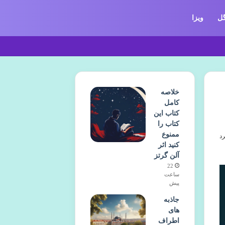
ل
ویزا
خلاصه
کامل
کتاب این
کتاب را
ممنوع
کنید اثر
آلن گرتز
22
ساعت
پیش
جاذبه
های
اطراف