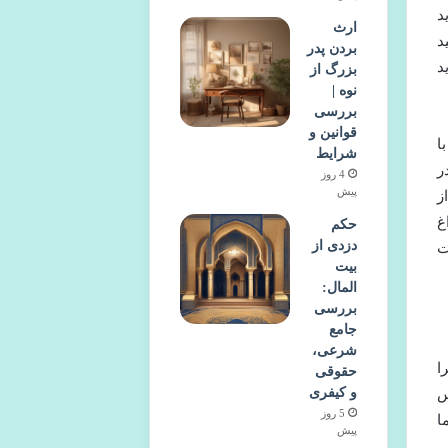
د
ارث
د
بردن پدر
د
بزرگ از
نوه |
بررسی
قوانین و
ا
شرایط
ر
4 روز
پیش
ز
غ
حکم
دزدی از
ت
بیت
المال:
بررسی
جامع
شرعی،
ا
حقوقی
و کیفری
س
5 روز
ا
پیش