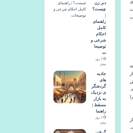
ی
دبر زن
چیست؟
ت
|
ب
راهنمای
کامل
احکام
شرعی و
توضیحا
ت
3 روز
پیش
ه
ز
جاذبه
های
ش
گردشگر
.
ی نزدیک
ا
به بازار
مسقط |
راهنما
3 روز
ز
پیش
.
گرفتن