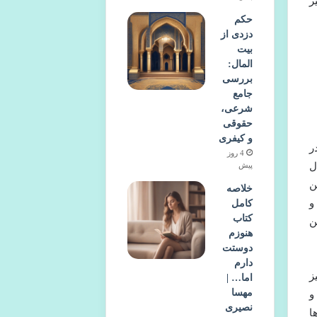
ر
حکم
دزدی از
بیت
المال:
بررسی
جامع
شرعی،
حقوقی
و کیفری
ر
4 روز
ل
پیش
ن
خلاصه
و
کامل
کتاب
ن
هنوزم
دوستت
دارم
ز
اما… |
مهسا
و
نصیری
ا