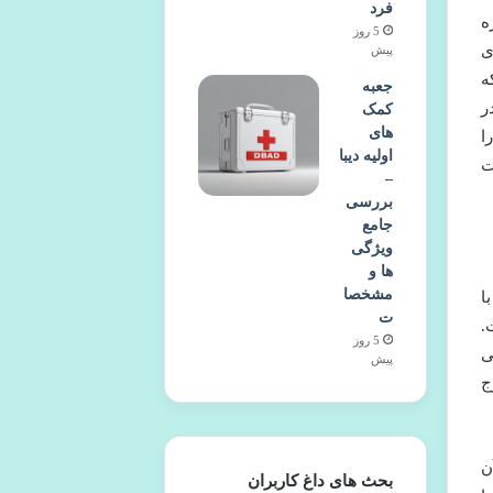
فرد
ه
5 روز
ی
پیش
ه
جعبه
ر
کمک
های
ا
اولیه دیبا
ت
–
بررسی
جامع
ویژگی
ها و
مشخصا
ا
ت
.
5 روز
ی
پیش
ج
ن
بحث های داغ کاربران