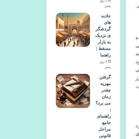
2 روز
.
پیش
جاذبه
های
گردشگر
ی نزدیک
ه
به بازار
ی
مسقط |
د
راهنما
د
2 روز
پیش
ی
گرفتن
ز
مهریه
،
چقدر
زمان
می برد؟
|
راهنمای
جامع
د
مراحل
ی
قانونی