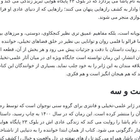
نظیر می برد. این کتاب به داستان نوجوانی به نام پاشا می پردازد که در بلوک ۲۳ پایگاه هوایی تبریز زندگی می کند
ادار به کشف رازهایی پنهان می کنند؛ رازهایی که از دنیای عادی او فرات
موازی منجر می شوند.
ویانه است، بلکه مفاهیم عمیق تری نظیر کنجکاوی، دوستی، و مرزهای بی
قرالو با قلمی روان و توانایی بی نظیر در خلق فضاهای تخیلی، خواننده ر
. روایت داستان با دقت و جزئیات پیش می رود و هر بخش از آن، قطعه ا
ان انتشار، این رمان توانسته است جایگاه ویژه ای در میان آثار علمی-تخیل
لاقه مندان به این ژانر را به خود جلب نماید. بسیاری از خوانندگان این کتا
 که هم هیجان انگیز است و هم فکری.
ست و سه
 در ژانر علمی-تخیلی و فانتزی برای گروه سنی نوجوان است که توسط رض
قرالو به رشته تحریر درآمده و نشر پیدایش آن را منتشر کرده است. این رمان که در سال ۱۴۰۰ به چاپ رسید،
پرهیجان و پر از رمز و راز پسری نوجوان به نام پاشا را روایت می کند که زندگی عادی اش در بلوک ۲۳
ر دگرگونی می شود. کتاب از همان ابتدا خواننده را به دنیایی از ناشناخت
، پاشا، همراه می کند تا رازهای نهفته در دل واقعیت و خیال را کشف کند