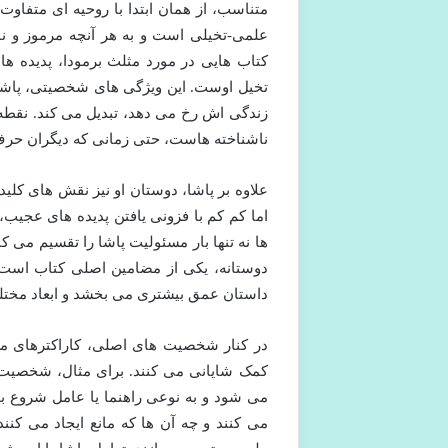
متناسب، از همان ابتدا با روحیه ای متفاوت
علمی-تخیلی است و به هر آنچه مرموز و نا
کتاب هایی در مورد مثلث برمودا، پدیده ه
تخیل اوست. این ویژگی های شخصیتی، پاشا را
زندگی اش رخ می دهد، تبدیل می کند. نقطه
ناشناخته هاست، حتی زمانی که دیگران حرف 
علاوه بر پاشا، دوستان او نیز نقش های کلید
اما کم کم با فزونی یافتن پدیده های عجیب،
ها نه تنها بار مسئولیت پاشا را تقسیم می ک
دوستانه، یکی از مضامین اصلی کتاب است 
داستان عمق بیشتری می بخشد و ابعاد مختلف
در کنار شخصیت های اصلی، کاراکترهای مر
کمک شایانی می کنند. برای مثال، شخصیت
می شود و به نوعی راهنما یا عامل شروع 
می کنند و چه آن ها که مانع ایجاد می کنن