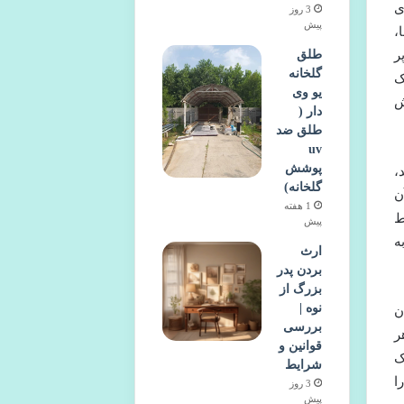
ی
3 روز
پیش
،
ر
طلق
گلخانه
ک
یو وی
ش
دار (
طلق ضد
uv
پوشش
،
گلخانه)
ن
1 هفته
ط
پیش
ه
ارث
بردن پدر
بزرگ از
نوه |
ن
بررسی
ر
قوانین و
ک
شرایط
ا
3 روز
پیش