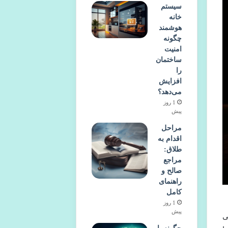
سیستم
خانه
هوشمند
چگونه
امنیت
ساختمان
را
افزایش
می‌دهد؟
1 روز
پیش
مراحل
اقدام به
طلاق:
مراجع
صالح و
راهنمای
کامل
1 روز
پیش
ی