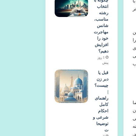
چگونه با
 و با
انتخاب
ر
رشته
مناسب،
شانس
مهاجرت
ن
خود را
ا
افزایش
ی
دهیم؟
ی
1 روز
پیش
ب
قبل یا
دبر زن
چیست؟
|
راهنمای
ا
کامل
 داستان
احکام
شرعی و
 پایگاه هوایی
توضیحا
ه
ت
.