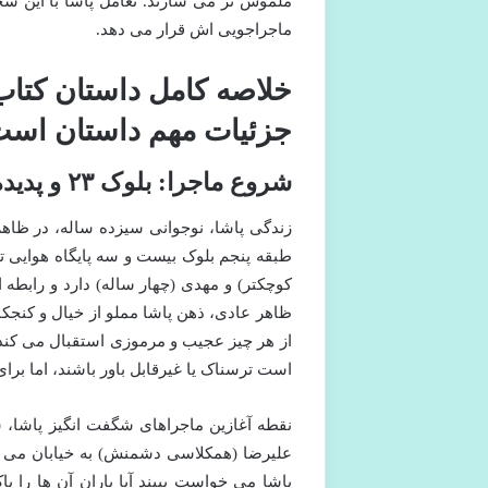
ملموس تر می سازند. تعامل پاشا با این ش
ماجراجویی اش قرار می دهد.
خلاصه کامل داستان کتا
جزئیات مهم داستان است
شروع ماجرا: بلوک ۲۳ و پدیده های عجیب
زندگی پاشا، نوجوانی سیزده ساله، در ظاهر ت
طبقه پنجم بلوک بیست و سه پایگاه هوایی تبر
کوچکتر) و مهدی (چهار ساله) دارد و رابطه
ظاهر عادی، ذهن پاشا مملو از خیال و کنجک
از هر چیز عجیب و مرموزی استقبال می کند.
است ترسناک یا غیرقابل باور باشند، اما برای 
نقطه آغازین ماجراهای شگفت انگیز پاشا،
علیرضا (همکلاسی دشمنش) به خیابان می رود.
پاشا می خواست ببیند آیا باران آن ها را پ