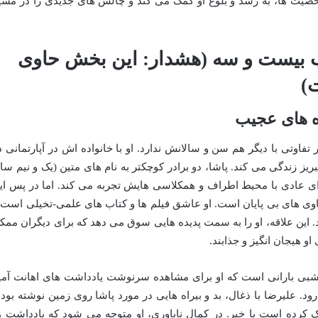
خصیت ها، به رشد و بلوغ او کمک می کند و چالش های جدیدی را در مسی
ب بیست و سه (هشدار: این بخش حاوی
)
فاوتی با دیگر هم سن و سالانش ندارد. او با خانواده اش در آپارتمانی د
یز زندگی می کند. پاشا، دو برادر کوچکتر به نام های متین (یک و نیم سا
 ای عادی با محیط اطراف و همکلاسی هایش تجربه می کند. اما در پس ای
اوی های بی پایان است. او عاشق فیلم ها و کتاب های علمی-تخیلی است 
 این علاقه، او را به سمت پدیده هایی سوق می دهد که برای دیگران ممک
او هیجان انگیز و جذابند.
 شبی بارانی است که او برای مشاهده سرنوشت یادداشت های اهانت آمی
 علیرضا با ذغال، بد و بیراه هایی در مورد پاشا روی زمین نوشته بود 
اک کرده است یا خیر. در کمال ناباوری، او متوجه می شود که یادداشت ه