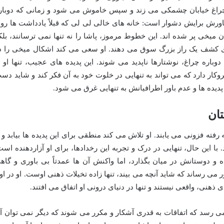
ست؛ چراغ خیابان چشمکی می زند و سپس خاموش می شود و زمانی که دوبار
اورش برایش دشوار است: خانه های خالی لی لی که قبلاً یادداشت ها رو
ان میخی پر شده اند. این خطوط مرموز، پاشا را نه تنها نمی ترسانند، بلک
وی کشف یک راز بزرگ سوق می دهند. او سعی می کند اشکال میخی را د
باره چراغ، نوشتارها ناپدید می شوند. این پدیده های عجیب، تنها او ر
ار دارد که می تواند به تنهایی در خلوت خود به آن فکر کند و شاید دس
ن پدیده ها و عدم باور اطرافیانش به تنهایی غرق می شود.
ان
ته فزونی می یابند. او تلاش می کند منطقی برای این پدیده ها بیابد و ب
 با این حال، تنهایی در درک و تجربه این رخدادها، برای او آزاردهنده است
 و دوستانش در میان بگذارد، اما واکنش آن ها عمدتاً بی باوری و گاه
 می رساند که شاید آنچه می بیند، تنها زاده تخیلات ذهنی اوست. او در او
 ذهنی، واقعی نیستند و تنها در دنیای درونی او اتفاق می افتند.
ی رسد که اتفاقات به قدری آشکار و مکرر می شوند که دیگر نمی توان آ