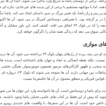
رحله، برخی از دوستان پاشا به تدریج وارد ماجرا می شوند. ابتدا آن ها نیز ب
د، اما با مواجهه مستقیم با برخی از این پدیده های غیرعادی، چاره ای ج
ای پر رمز و راز پاشا، یک تغییر بزرگ در سیر داستان ایجاد می کند. پاشا دیگ
ا در بر گرفته بود، با همراهی دوستانش کمرنگ تر می شود. آن ها اکنو
مجبورند با یکدیگر همراه شوند تا حقیقت آنچه را که در بلوک ۲۳ اتفاق می افتد، کشف کنند. این باور متقابل و آ
اکی سوق می دهد که زندگی همه شان را دگرگون خواهد کرد.
با پیوستن دوستان پاشا به او و باور کردن آنچه او می بیند، پرده از رازهای پنهان بلوک ۲۳ برداشته می شود. آن ه
ی نیست، بلکه نقطه اتصالی به ابعاد و جهان های ناشناخته است. پدیده ها
 به میخی، و ظهور کاراکترهای مرموز همچون موتورسوار، همگی بخشی ا
یک حقیقت بزرگتر هستند که ریشه در این ارتباطات بین جهانی دارند. آن ها متوجه می شوند که بلوک ۲۳،
وانین فیزیکی و منطق معمول در آن ها حکمفرما نیست.
 برای پاشا و دوستانش است. آن ها ناخواسته وارد این جهان ها می شون
د که پیش از این فقط در کتاب های علمی-تخیلی پاشا وجود داشتند. ه
 خاص خود است. آن ها در این سفرها، با واقعیت های جدیدی روبرو م