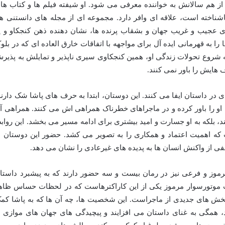
 از هم سالانش به خواننده معرفی می شود. او شیفته فیلم ها و کتاب ها
شناخته است، علاقه ای وافر دارد. مجموعه ای از مجله های دانستنی ها
ای عجیب و غریب جهان و بشقاب پرنده ها، نشان دهنده ذهن کنجکاو و پ
 به قهرمانی ایده آل برای مواجهه با اتفاقات خارق العاده ای که در بلو
 شروع تحولات زندگی او، همین کنجکاوی سیری ناپذیر و تمایلش به پذیر
هایش را باور نمی کنند.
ی در داستان ایفا می کنند. این دوستان، ابتدا به حرف های پاشا شک دارند
 او را باور کرده و در ماجراهای خطرناک همراهی اش می کنند. همراهی آ
ند، بلکه به او جسارت و امید بیشتری برای ادامه مسیر می بخشد. این رواب
که اهمیت اعتماد و همکاری را به تصویر می کشد. حضور این دوستان ب
ی از واکنش انسان ها به پدیده های غیرعادی را نشان می دهد.
موز و فرعی نیز در رمان بیست و سه حضور دارند که به پیشبرد داستا
 موتورسوار مرموز یکی از این کاراکترهاست که در لحظات حساس ظاه
بخش های جدیدی از ماجراست. این شخصیت ها، چه آن ها که به پاشا کم
د، همگی به غنای داستان می افزایند و پیچیدگی های جهان های موازی ر