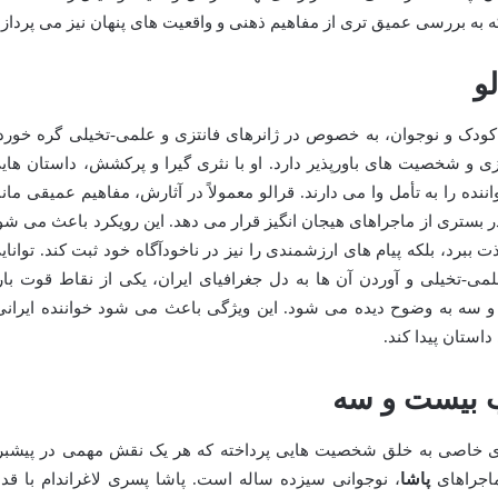
که به بررسی عمیق تری از مفاهیم ذهنی و واقعیت های پنهان نیز می پردازد
و
ت کودک و نوجوان، به خصوص در ژانرهای فانتزی و علمی-تخیلی گره خورد
زی و شخصیت های باورپذیر دارد. او با نثری گیرا و پرکشش، داستان های
نده را به تأمل وا می دارند. قرالو معمولاً در آثارش، مفاهیم عمیقی مانن
بستری از ماجراهای هیجان انگیز قرار می دهد. این رویکرد باعث می شو
 ببرد، بلکه پیام های ارزشمندی را نیز در ناخودآگاه خود ثبت کند. توانای
می-تخیلی و آوردن آن ها به دل جغرافیای ایران، یکی از نقاط قوت بار
سه به وضوح دیده می شود. این ویژگی باعث می شود خواننده ایرانی
ستان پیدا کند.
 بیست و سه
دی خاصی به خلق شخصیت هایی پرداخته که هر یک نقش مهمی در پیشبر
ماجراهای
پاشا
، نوجوانی سیزده ساله است. پاشا پسری لاغراندام با قد