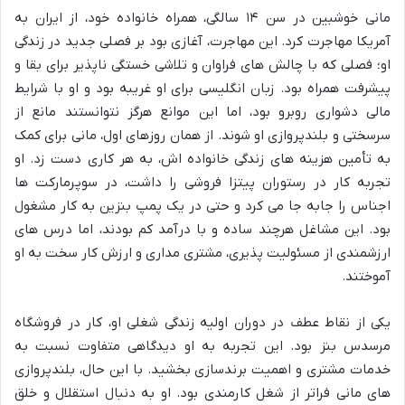
مانی خوشبین در سن ۱۴ سالگی، همراه خانواده خود، از ایران به
آمریکا مهاجرت کرد. این مهاجرت، آغازی بود بر فصلی جدید در زندگی
او؛ فصلی که با چالش های فراوان و تلاشی خستگی ناپذیر برای بقا و
پیشرفت همراه بود. زبان انگلیسی برای او غریبه بود و او با شرایط
مالی دشواری روبرو بود، اما این موانع هرگز نتوانستند مانع از
سرسختی و بلندپروازی او شوند. از همان روزهای اول، مانی برای کمک
به تأمین هزینه های زندگی خانواده اش، به هر کاری دست زد. او
تجربه کار در رستوران پیتزا فروشی را داشت، در سوپرمارکت ها
اجناس را جابه جا می کرد و حتی در یک پمپ بنزین به کار مشغول
بود. این مشاغل هرچند ساده و با درآمد کم بودند، اما درس های
ارزشمندی از مسئولیت پذیری، مشتری مداری و ارزش کار سخت به او
آموختند.
یکی از نقاط عطف در دوران اولیه زندگی شغلی او، کار در فروشگاه
مرسدس بنز بود. این تجربه به او دیدگاهی متفاوت نسبت به
خدمات مشتری و اهمیت برندسازی بخشید. با این حال، بلندپروازی
های مانی فراتر از شغل کارمندی بود. او به دنبال استقلال و خلق