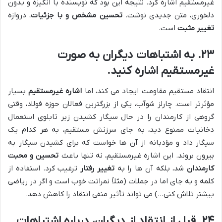
غیرمستقیم اشاره کرد. نتیجه این بود که نویسنده با انگیزه و بدون
دلخوری، متن جدیدی نوشت.
تحسین مشخص و با جزئیات
، دروازه
تغییر مثبت
است.
۲۳. به اشتباهات دیگران به صورت
غیرمستقیم اشاره کنید.
انتقاد مستقیم مقاومت ایجاد می کند، اما
اشاره غیرمستقیم
بسیار
مؤثرتر است. چارلز شوآب، یکی از بزرگترین فعالان حوزه فولاد، وقتی
گروهی از کارمندان را در حال سیگار کشیدن زیر تابلوی استعمال
دخانیات ممنوع دید، به جای سرزنش مستقیم، به هر کدام یک
سیگار داد و مؤدبانه از آن ها خواست که برای کشیدن سیگار به
بیرون بروند. این اشاره غیرمستقیم، نه تنها باعث
تحسین و محبت
کارمندان
شد، بلکه آن ها را به
تغییر رفتار
ترغیب کرد. استفاده از
کلمه و به جای اما در جملات (مثلاً نمراتت خوب است و اگر در ریاضی
بیشتر تلاش کنی…) می تواند تأثیر منفی انتقاد را کاهش دهد.
۲۴. قبل از انتقاد از دیگران، درباره اشتباهات