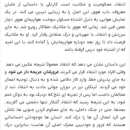
انتقاد، محکومیت و شکایت است. کارنگی با داستانی از خلبان
معروف، باب هوور، این اصل را به زیبایی تبیین می کند. در یک
نمایش هوایی، به دلیل اشتباه مسئول سوخت، هواپیمای هوور دچار
نقص فنی شد. زمانی که هوور با مکانیک خطاکار روبرو شد، به جای
سرزنش و انتقاد، با مهربانی و درک متقابل رفتار کرد. او به مکانیک
فرصت داد تا روز بعد دوباره هواپیمایش را آماده کند، با این امید
که از اشتباه خود درس گرفته باشد.
این داستان نشان می دهد که انتقاد معمولاً نتیجه عکس می دهد.
وقتی افراد مورد انتقاد قرار می گیرند،
غرورشان جریحه دار می شود
و
به جای پذیرش خطا، وارد فاز دفاعی شده و به دنبال توجیه اعمال
خود می گردند. لینکلن نیز در دوران جوانی عادت به انتقاد تند از
مخالفان داشت، اما پس از تجربه ای تلخ که نزدیک بود به دوئل ختم
شود، به این نتیجه رسید که انتقاد آشکار تنها دشمنی می آفریند.
بعدها، حتی در جنگ داخلی، به جای محکوم کردن جنوبی ها، تلاش
می کرد اعمال آن ها را درک کند. انسان ها موجوداتی احساساتی
هستند که غرور و خودبینی محرک اصلی آن هاست؛ بنابراین، درک