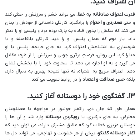
آن اعتراف کنید.
قدرت
اعتراف صادقانه به خطا
، می تواند خشم و سرزنش را خنثی کند
و حتی
همدردی و احترام
را برانگیزد. کارنگی داستانی از خودش را بیان
می کند که سگش را بدون قلاده به پارک برده بود و پلیسی او را تذکر
داد. بار دوم که همان پلیس او را دید، کارنگی بلافاصله و با
شرمساری به اشتباهش اعتراف کرد. به جای جریمه، پلیس با او
مدارا کرد. این روش، فرصتِ برتری جویی و سرزنش را از طرف مقابل
می گیرد و به او اجازه می دهد تا سخاوت خود را با بخشش نشان
دهد. اعتراف سریع به اشتباه، نه تنها نتیجه بهتری به دنبال دارد،
بلکه
حس صداقت و اعتماد
را در روابط تقویت می کند.
۱۳. گفتگوی خود را دوستانه آغاز کنید.
همان طور که جان دی. راکفلر جونیور در مواجهه با معدنچیان
معترض، به جای درگیری، با
رویکردی دوستانه
وارد شد و آن ها را
دوستان عزیزی خطاب کرد که علایق مشترکی دارند، می توان دید که
آغاز دوستانه گفتگو
، بیش از هر خشونت و تهاجمی، می تواند دل ها