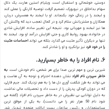
دوستی، خوشحالی و استقبال است. ویلیام استین هارت، یک دلال
سهام بداخلاق در نیویورک، تصمیم گرفت توصیه کارنگی را عملی کند
و لبخند را در زندگی خود بگنجاند. او با لبخند به همسرش، دربان،
همکاران و مشتریانش سلام کرد و در کمال تعجب دید که واکنش آن
ها نیز لبخند و مهربانی بود. نتیجه این تغییر ساده، افزایش شادی
در خانواده، بهبود روابط کاری و حتی افزایش درآمد او بود. لبخند نه
تنها بر دیگران تأثیر مثبت می گذارد، بلکه می تواند
احساسات مثبت
را در خود فرد
نیز برانگیزد و او را شادتر کند.
۶. نام افراد را به خاطر بسپارید.
شیرین ترین و مهم ترین صدا برای هر شخص، نام خودش است.
به
خاطر سپردن نام افراد
نشان دهنده احترام و توجه به آن هاست و
می تواند به طرز شگفت آوری دل ها را به هم نزدیک کند. جیم فارلی،
که در دوران کودکی پدرش را از دست داد و تحصیلات عالی نداشت،
به دلیل توانایی بی نظیرش در به خاطر سپردن نام افراد (گفته می
شود نام 50 هزار نفر را می دانست)، به یکی از موفق ترین
سیاستمداران و رئیس سازمان پست ایالات متحده تبدیل شد.