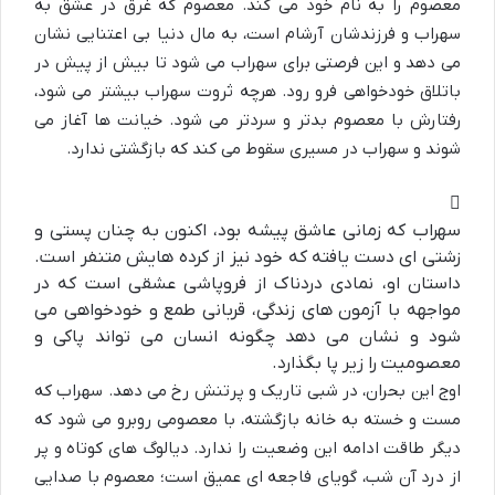
معصوم را به نام خود می کند. معصوم که غرق در عشق به
سهراب و فرزندشان آرشام است، به مال دنیا بی اعتنایی نشان
می دهد و این فرصتی برای سهراب می شود تا بیش از پیش در
باتلاق خودخواهی فرو رود. هرچه ثروت سهراب بیشتر می شود،
رفتارش با معصوم بدتر و سردتر می شود. خیانت ها آغاز می
شوند و سهراب در مسیری سقوط می کند که بازگشتی ندارد.
سهراب که زمانی عاشق پیشه بود، اکنون به چنان پستی و
زشتی ای دست یافته که خود نیز از کرده هایش متنفر است.
داستان او، نمادی دردناک از فروپاشی عشقی است که در
مواجهه با آزمون های زندگی، قربانی طمع و خودخواهی می
شود و نشان می دهد چگونه انسان می تواند پاکی و
معصومیت را زیر پا بگذارد.
اوج این بحران، در شبی تاریک و پرتنش رخ می دهد. سهراب که
مست و خسته به خانه بازگشته، با معصومی روبرو می شود که
دیگر طاقت ادامه این وضعیت را ندارد. دیالوگ های کوتاه و پر
از درد آن شب، گویای فاجعه ای عمیق است؛ معصوم با صدایی