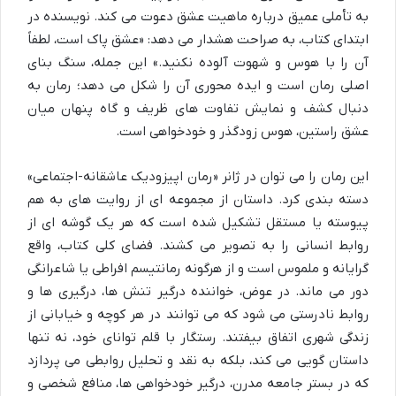
به تأملی عمیق درباره ماهیت عشق دعوت می کند. نویسنده در
ابتدای کتاب، به صراحت هشدار می دهد: «عشق پاک است، لطفاً
آن را با هوس و شهوت آلوده نکنید.» این جمله، سنگ بنای
اصلی رمان است و ایده محوری آن را شکل می دهد؛ رمان به
دنبال کشف و نمایش تفاوت های ظریف و گاه پنهان میان
عشق راستین، هوس زودگذر و خودخواهی است.
این رمان را می توان در ژانر «رمان اپیزودیک عاشقانه-اجتماعی»
دسته بندی کرد. داستان از مجموعه ای از روایت های به هم
پیوسته یا مستقل تشکیل شده است که هر یک گوشه ای از
روابط انسانی را به تصویر می کشند. فضای کلی کتاب، واقع
گرایانه و ملموس است و از هرگونه رمانتیسم افراطی یا شاعرانگی
دور می ماند. در عوض، خواننده درگیر تنش ها، درگیری ها و
روابط نادرستی می شود که می توانند در هر کوچه و خیابانی از
زندگی شهری اتفاق بیفتند. رستگار با قلم توانای خود، نه تنها
داستان گویی می کند، بلکه به نقد و تحلیل روابطی می پردازد
که در بستر جامعه مدرن، درگیر خودخواهی ها، منافع شخصی و