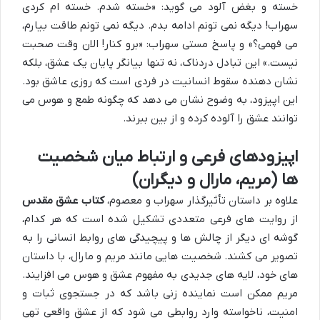
خسته و بغض آلود می گوید: «خسته شدم. خسته ام کردی
سهراب! دیگه نمی تونم ادامه بدم. دیگه نمی تونم طاقت بیارم،
می فهمی؟» و پاسخ مستی سهراب: «برو کنار! الان وقت صحبت
نیست.» این تبادل دردناک، نه تنها بیانگر پایان یک عشق، بلکه
نشان دهنده سقوط انسانیت در فردی است که روزی عاشق بود.
این اپیزود، به وضوح نشان می دهد که چگونه طمع و هوس می
توانند عشق را آلوده کرده و از بین ببرند.
اپیزودهای فرعی و ارتباط میان شخصیت
ها (مریم، مارال و دیگران)
علاوه بر داستان تأثیرگذار سهراب و معصوم،
کتاب عشق مقدس
از روایت های فرعی متعددی تشکیل شده است که هر کدام،
گوشه ای دیگر از چالش ها و پیچیدگی های روابط انسانی را به
تصویر می کشند. شخصیت هایی مانند مریم و مارال، با داستان
های خود، لایه های جدیدی به مفهوم عشق و هوس می افزایند.
مریم ممکن است نماینده زنی باشد که در جستجوی ثبات و
امنیت، ناخواسته وارد روابطی می شود که از عشق واقعی تهی